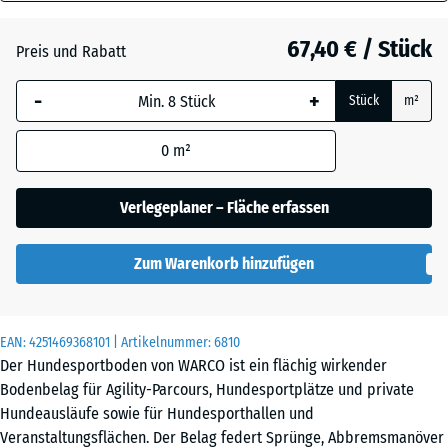
18
Atlantik
mm
67,40 € / Stück
Preis und Rabatt
Die gewählte, blau
Dunkelgrauer
-
+
Stück
m²
umrandete
Granit
Abmessung wird
0
m²
(sofern in den
Produktdaten nicht
Englischer
anders angegeben)
Verlegeplaner – Fläche erfassen
Rasen
für die
Bedarfsberechnung
Zum Warenkorb hinzufügen
verwendet.
Feuersglut
97,1
x
EAN:
4251469368101
| Artikelnummer:
6810
97,1
Grauer
Der Hundesportboden von WARCO ist ein flächig wirkender
×
Granit
Bodenbelag für Agility-Parcours, Hundesportplätze und private
1,8
Hundeausläufe sowie für Hundesporthallen und
cm
Veranstaltungsflächen. Der Belag federt Sprünge, Abbremsmanöver