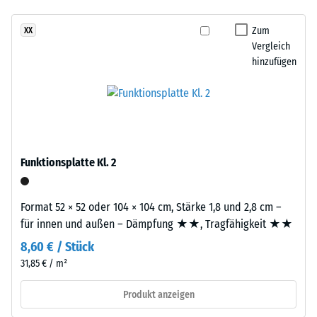
Infiltration ca. 600
Dieses
mm/h (600 l/h/m²)
Zum
XX
Produkt
Vergleich
Rutschhemmung
ist
hinzufügen
(EN 16165) -
zweilagig
Skalenwert 4 =
aufgebaut.
mittlerer
Die
Akzeptanzwinkel
ca.
ca. 16°, Gruppe
3
R10
mm
Funktionsplatte Kl. 2
Wärmedämmung -
starke
Skalenwert 2 =
Nutzschicht
Wärmeleitfähigkeit
besteht
Format 52 × 52 oder 104 × 104 cm, Stärke 1,8 und 2,8 cm –
ca. 0,12 W/(m·K)
aus
für innen und außen – Dämpfung ★★, Tragfähigkeit ★★
neu
Frostbeständig
8,60 € / Stück
hergestelltem,
Scheinbare
31,85 € / m²
durchgefärbtem
Dichte
und
Produkt anzeigen
schadstofffreiem
-