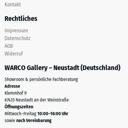
als
Kontakt
Deckplatte
Massendichte
in
bezeichnet,
Rechtliches
einem
gibt
Schichtsystem
hingegen
Impressum
konzipiert:
das
Datenschutz
Eine
Verhältnis
AGB
oder
der
Widerruf
mehrere
Masse
Lagen
eines
WARCO Gallery – Neustadt (Deutschland)
werden
Stoffes
übereinander
zu
Showroom & persönliche Fachberatung
verlegt,
seinem
Adresse
die
reinen
Klemmhof 9
Puzzleverzahnung
Materialvolumen
67433 Neustadt an der Weinstraße
hält
ohne
Öffnungszeiten
die
Berücksichtigung
Mittwoch–Freitag
10:00–16:00 Uhr
obere
von
sowie
nach Vereinbarung
Schicht
Hohlräumen