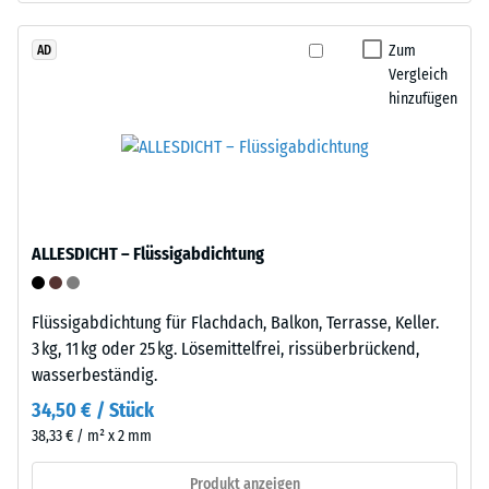
den
Granulat
Produkten
stammt
Zum
AD
von
Vergleich
aus
WARCO
hinzufügen
dem
liegt
Recycling
dieser
von
Wert
Altreifen.
typischerweise
Die
zwischen
Basisschicht
600
ALLESDICHT – Flüssigabdichtung
wird
und
mit
1250
Standarddichte
kg/m³.
Flüssigabdichtung für Flachdach, Balkon, Terrasse, Keller.
gepresst.
Um
3 kg, 11 kg oder 25 kg. Lösemittelfrei, rissüberbrückend,
die
wasserbeständig.
scheinbare
Einbau
34,50 € / Stück
Dichte
–
38,33 € / m² x 2 mm
eines
Verarbeitung
bestimmten
–
Produkt anzeigen