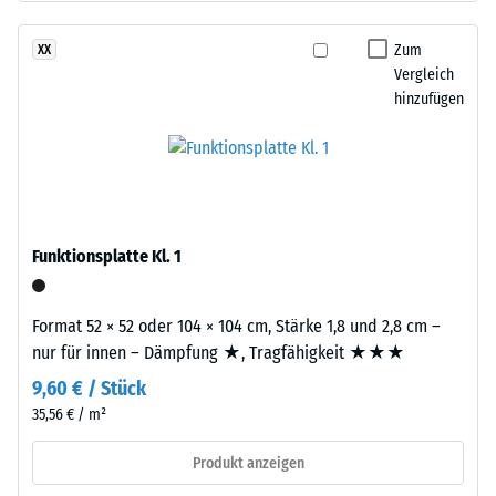
schwarzem
Dichte
ELT-
Zum
XX
eines
Gummigranulat
Vergleich
Materials
mittlerer
hinzufügen
beschreibt
Körnung,
das
gebunden
Verhältnis
mit
seiner
Polyurethan.
Masse
Die
zu
Abkürzung
Funktionsplatte Kl. 1
seinem
ELT
Gesamtvolumen,
steht
einschließlich
Format 52 × 52 oder 104 × 104 cm, Stärke 1,8 und 2,8 cm –
für
aller
nur für innen – Dämpfung ★, Tragfähigkeit ★★★
„End
Poren,
9,60 € / Stück
of
Hohlräume
Life
35,56 € / m²
und
Tyres"
Lufteinschlüsse.
Produkt anzeigen
–
Bei
das