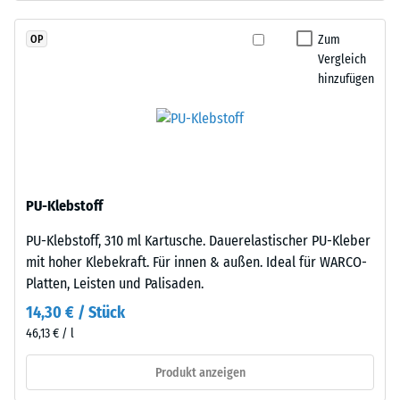
EPDM-
Skalenwert
Granulat
Zum
OP
2
(Ethylen-
Vergleich
Propylen-
=
hinzufügen
Dien-
780
Kautschuk),
bis
gebunden
mit
840
Polyurethan.
kg/m³
Die
PU-Klebstoff
Nutzschicht
PU-Klebstoff, 310 ml Kartusche. Dauerelastischer PU-Kleber
ist
mit hoher Klebekraft. Für innen & außen. Ideal für WARCO-
offenporig
/ 5
Platten, Leisten und Palisaden.
angelegt.
Die
14,30 € / Stück
Basisschicht
46,13 € / l
besteht
aus
Produkt anzeigen
Die
gereinigtem,
scheinbare