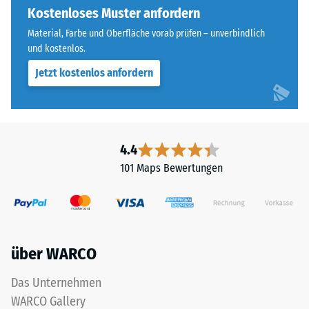
Die
Kostenloses Muster anfordern
steht
runde
beispielsweise
Material, Farbe und Oberfläche vorab prüfen – unverbindlich
Zahnform
der
und kostenlos.
sorgt
Skalenwert
Jetzt kostenlos anfordern
für
2
einen
für
besonders
eine
stabilen
scheinbare
Plattenverbund
4.4
Dichte
und
zwischen
101 Maps Bewertungen
verhindert
780
ein
und
Aufeinanderrutschen
840
der
kg/m³.
Zähne.
Die
über WARCO
Diese
physikalische
Platte
Dichte,
Das Unternehmen
ist
auch
WARCO Gallery
als