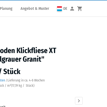
 Planung
Angebot & Muster
DE
den Klickfliese XT
grauer Granit"
 / Stück
sten
/
Lieferung in ca.
4-6 Wochen
tück / m²
(
17,19
kg
/ Stück)