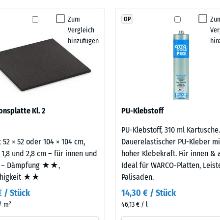
Schwingungs- und Trittschalldämmung – Skalenwert 1 = spürbare Dämpfung
kein
aus neu hergestelltem, UV-stabilem, durchgefärbtem
Zum
Zu
OP
stigkeit Klasse DS (EN 14041) - Skalenwert 2 = Gleitreibungskoeffizient ca. 0,38
Produkt
berflächenqualität; die Basisschicht aus ELT-
Vergleich
Ver
für
ämpfung.
stigkeit - Beständigkeit gegen abrasiven Verschleiß - Skalenwert 3 = "sehr gut
hinzufügen
hin
den
rchlässigkeit (EN 12616) - Skalenwert 2 = Infiltration bis zu 10 mm/h (10 l/h/
Produktvergleich
ausgewählt.
emmung (EN 16165) - Skalenwert 3 = mittlerer Akzeptanzwinkel ca. 15°, Gruppe
mmung - Skalenwert 2 = Wärmeleitfähigkeit ca. 0,12 W/(m·K)
estigkeit
onsplatte Kl. 2
PU-Klebstoff
PU-Klebstoff, 310 ml Kartusche.
nwert
 52 × 52 oder 104 × 104 cm,
Dauerelastischer PU-Kleber mi
 1,8 und 2,8 cm – für innen und
hoher Klebekraft. Für innen & 
 – Dämpfung ★★,
Ideal für WARCO-Platten, Leis
ähigkeit ★★
Palisaden.
€ / Stück
14,30 € / Stück
 / m²
46,13 € / l