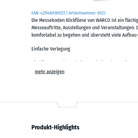
EAN:
4251469369221
| Artikelnummer:
6922
Die Messeboden Klickfliese von WARCO ist ein fläch
Messeauftritte, Ausstellungen und Veranstaltungen. 
komfortabel zu begehen und übersteht viele Aufbau-
Einfache Verlegung
Die Fliesen werden schwimmend, also ohne weitere 
Untergrund verlegt. Die kalibrierte Puzzleverzahnung 
mehr anzeigen
zusammen und ist dank der fehlenden Fase in der Fl
Stich- oder Kreissäge vorgenommen werden. Einzelne
ersetzen. Auf Wunsch liefert WARCO den Messeboden
zugeschnitten: Außenkanten der Standfläche sind d
Ergonomisch und stoßdämpfend
Produkt-Highlights
Druckfest und tragfähig, zugleich stoßdämpfend und
Standpersonal, das viele Stunden auf der Fläche ste