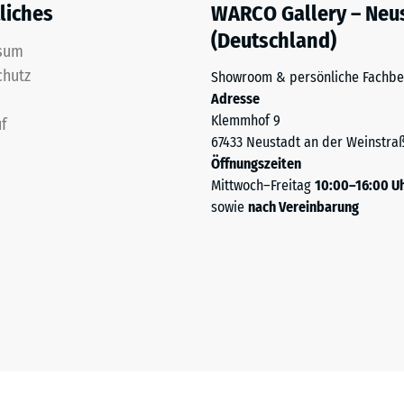
liches
WARCO Gallery – Neu
(Deutschland)
ng
sum
chutz
Showroom & persönliche Fachbe
ten
Adresse
Klemmhof 9
f
.
67433 Neustadt an der Weinstra
Öffnungszeiten
Mittwoch–Freitag
10:00–16:00 U
tiefe
sowie
nach Vereinbarung
tigkeit