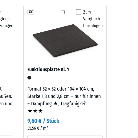
m
Zum
XX
gleich
Vergleich
" (BS 7188)
zufügen
hinzufügen
m²)
 R10
Funktionsplatte Kl. 1
t
Format 52 × 52 oder 104 × 104 cm,
außen.
Stärke 1,8 und 2,8 cm – nur für innen
ten und
– Dämpfung ★, Tragfähigkeit
★★★
9,60 € / Stück
35,56 € / m²