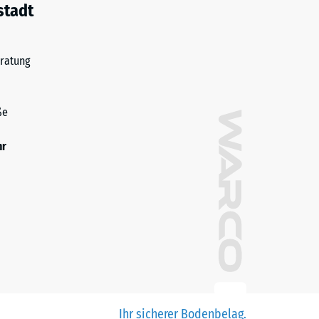
stadt
ratung
ße
hr
Ihr sicherer Bodenbelag.