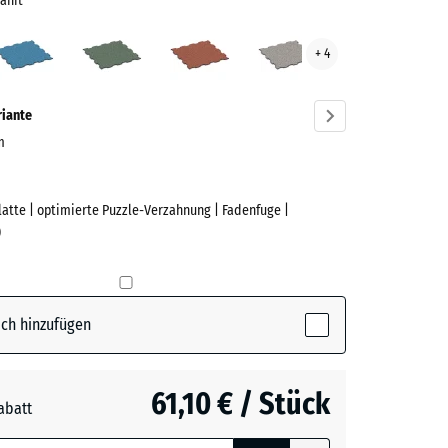
anit
elgrauer
Atlantik
Englischer
Feuersglut
Grauer
+ 4
t
Rasen
Granit
ve)
riante
cm
Platte | optimierte Puzzle-Verzahnung | Fadenfuge |
e
)
rauer
ctive)
ch hinzufügen
61,10 € / Stück
abatt
e, blau