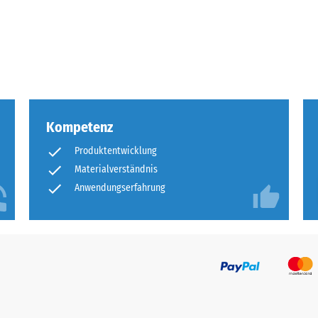
tigkeit
fes
bt
and
Kompetenz
le
Produktentwicklung
gen.
Materialverständnis
Anwendungserfahrung
f