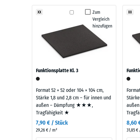
Stoß-, 
Der Belag ist zweilagig aufgebaut: Die Nutzschicht 
Bei
Zum
XX
XX
Rutschfe
EPDM-Gummigranulat sichert Farbbeständigkeit und O
Vergleich
Produkten
Gummigranulat übernimmt Tragfähigkeit und Stoßd
Abriebfe
hinzufügen
in
der
Wasserdu
Farbe
Rutschh
Dunkelgrauer
Granit
Wärmedä
wird
Druckf
Funktionsplatte Kl. 3
Funkti
EPDM-
-
Granulat
Skale
in
Format 52 × 52 oder 104 × 104 cm,
Format
verschiedenen
4
Stärke 1,8 und 2,8 cm – für innen und
Stärke
Grautönen
außen – Dämpfung ★★★,
außen
=
sowie
Tragfähigkeit ★
Tragf
ca.
in
7,90 € / Stück
8,60 
Schwarz
0,25
29,26 € / m²
31,85 €
mit
mm