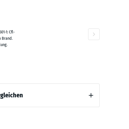
,80 €
n
1-1: Cfl-
m Brand.
lung.
rgleichen
 Entlastung (BS 7188)