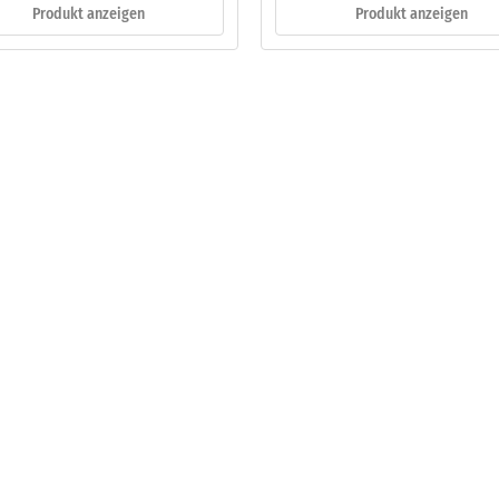
Produkt anzeigen
Produkt anzeigen
eibende
llung
en
stung