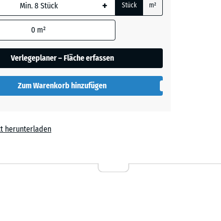
+
Stück
m²
her
 wird
den
0
m²
en nicht
gegeben)
lut
Verlegeplaner – Fläche erfassen
rechnung
Zum Warenkorb hinzufügen
t herunterladen
l