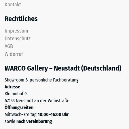
Zur
Kontakt
Platte
Bestimmung
ist
Rechtliches
der
als
Druckfestigkeit
Deckplatte
Impressum
wird
in
Datenschutz
das
einem
Prüfverfahren
AGB
Schichtsystem
nach
Widerruf
konzipiert:
BS
Eine
7188:1998
WARCO Gallery – Neustadt (Deutschland)
oder
angewendet.
mehrere
Dabei
Showroom & persönliche Fachberatung
Lagen
wird
Adresse
werden
ein
Klemmhof 9
übereinander
Prüfkörper
67433 Neustadt an der Weinstraße
verlegt,
mit
Öffnungszeiten
die
einer
Mittwoch–Freitag
10:00–16:00 Uhr
Puzzleverzahnung
Fläche
sowie
nach Vereinbarung
hält
von