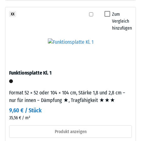
aus
24
gereinigtem,
Zum
XX
Stunden
schwarzem
Vergleich
Entlastung
ELT-
hinzufügen
Gummigranulat
(BS
feiner
7188)
Körnung,
gebunden
mit
Polyurethan.
Funktionsplatte Kl. 1
Die
/ 5
Abkürzung
Format 52 × 52 oder 104 × 104 cm, Stärke 1,8 und 2,8 cm –
ELT
nur für innen – Dämpfung ★, Tragfähigkeit ★★★
steht
9,60 € / Stück
für
Die
„End
35,56 € / m²
Druckfestigkeit
of
eines
Produkt anzeigen
Life
Werkstoffes
Tyres"