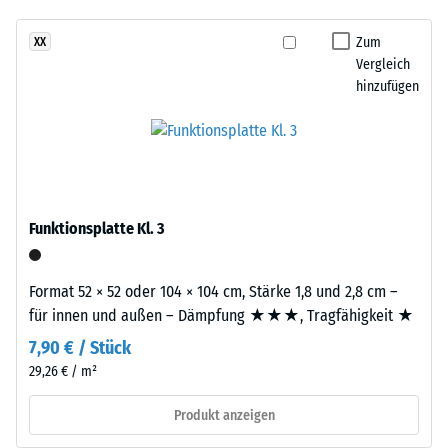
hergestelltem, UV-stabilem, durchgefärbtem EPDM-Gummigranulat
7188)
kein
Sandtöne
sichert Farbbeständigkeit und Oberflächenqualität; die Basisschicht
Produkt
Scheinbare
zu
Zum
XX
aus ELT-Gummigranulat übernimmt Tragfähigkeit und
für
Dichte -
Vergleich
einem
Stoßdämpfung.
den
Skalenwert
hinzufügen
warmen,
4 = 900 bis
Produktvergleich
natürlich
1000
ausgewählt.
anmutenden
kg/m³
Farbbild,
das
Stoß-, Schwingungs-
und
an
Funktionsplatte Kl. 3
Trittschalldämmung
geflochtenes
– Skalenwert 1 =
Naturfasermaterial
spürbare Dämpfung
erinnert.
Format 52 × 52 oder 104 × 104 cm, Stärke 1,8 und 2,8 cm –
Rutschfestigkeit Klasse
für innen und außen – Dämpfung ★★★, Tragfähigkeit ★
DS (EN 14041) -
Material
7,90 € / Stück
Skalenwert 2 =
–
29,26 € / m²
Gleitreibungskoeffizient
Bestandteile
ca. 0,38
und
Produkt anzeigen
Abriebfestigkeit
Aufbau