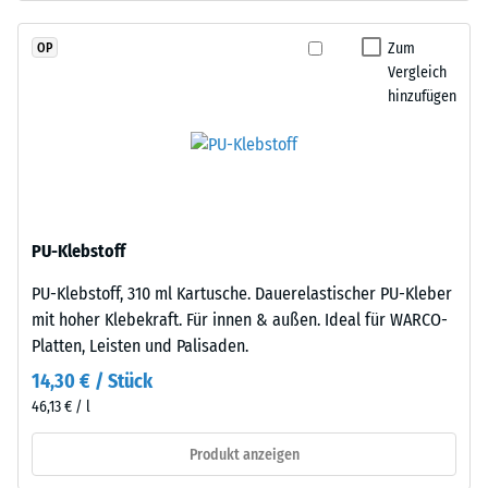
schadstofffreiem
Wärmedämmung -
EPDM-
Skalenwert 2 =
Zum
OP
Granulat
Wärmeleitfähigkeit
Vergleich
(Ethylen-
ca. 0,12 W/(m·K)
hinzufügen
Propylen-
Druckfestigkeit
Dien-
-
Kautschuk),
gebunden
Skalenwert
mit
4
Polyurethan.
PU-Klebstoff
=
Die
PU-Klebstoff, 310 ml Kartusche. Dauerelastischer PU-Kleber
Nutzschicht
ca.
mit hoher Klebekraft. Für innen & außen. Ideal für WARCO-
hat
0,25
Platten, Leisten und Palisaden.
eine
mm
geschlossene
14,30 € / Stück
Oberfläche.
verbleibende
46,13 € / l
Die
Eindellung
Basisschicht
Produkt anzeigen
nach
besteht