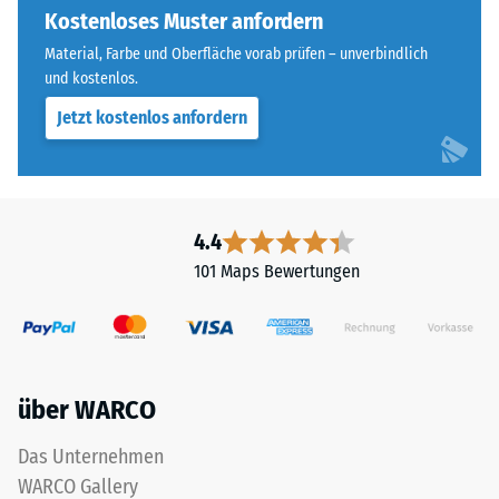
Widerstandsfähigkeit
vier
Kostenloses Muster anfordern
gegenüber
Seiten
Material, Farbe und Oberfläche vorab prüfen – unverbindlich
Punktbelastungen
ausgebildet.
und kostenlos.
hinweist.
Die
Punktbelastungen
Jetzt kostenlos anfordern
runde
entstehen
Zahnform
z.
sorgt
B.
für
durch
einen
4.4
Schuhe
besonders
101 Maps Bewertungen
mit
stabilen
hohen
Plattenverbund
Absätzen,
und
Möbelbeine,
verhindert
Pflanzkübel
ein
über WARCO
auf
Aufeinanderrutschen
Rollen
der
Das Unternehmen
oder
Zähne.
WARCO Gallery
Gerätefüße.
Diese