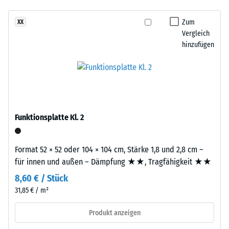
- Beständigkeit
gegen
Zum
XX
Dieses
abrasiven
Vergleich
Produkt
Verschleiß -
hinzufügen
ist
Skalenwert 3 =
zweilagig
"sehr gut" (BS
7188)
aufgebaut.
Die
Wasserdurchlässigkeit
ca.
(EN 12616) -
2
Skalenwert 2 =
Funktionsplatte Kl. 2
mm
Infiltration bis zu 10
starke
mm/h (10 l/h/m²)
Nutzschicht
Format 52 × 52 oder 104 × 104 cm, Stärke 1,8 und 2,8 cm –
Rutschhemmung
besteht
für innen und außen – Dämpfung ★★, Tragfähigkeit ★★
(EN 16165) -
aus
Skalenwert 3 =
8,60 € / Stück
neu
mittlerer
31,85 € / m²
hergestelltem,
Akzeptanzwinkel
durchgefärbtem
ca. 15°, Gruppe
Produkt anzeigen
und
R10