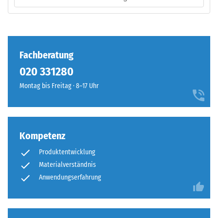
–
Kraft
Verarbeitung
nachgibt.
–
Eine
Montage
geringe
Fachberatung
Eindringtiefe
weist
020 331280
auf
Montag bis Freitag · 8–17 Uhr
eine
hohe
Druckfestigkeit
Die
hin,
Puzzleverzahnung
Kompetenz
während
ist
eine
Produktentwicklung
mit
größere
Materialverständnis
gerundeten,
Eindringtiefe
wellenförmigen
Anwendungserfahrung
auf
Zähnen
eine
an
geringere
allen