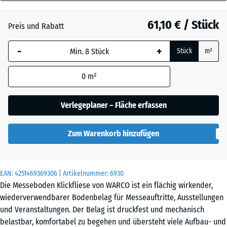
18
mm
Atlantik
61,10 € / Stück
Preis und Rabatt
Die gewählte, blau
-
+
Stück
m²
umrandete
Dunkelgrauer
Abmessung wird
Granit
0
m²
(sofern in den
Produktdaten nicht
anders angegeben)
Verlegeplaner – Fläche erfassen
Englischer
für die
Rasen
Bedarfsberechnung
Zum Warenkorb hinzufügen
verwendet.
Feuersglut
97,1
x
EAN:
4251469369306
| Artikelnummer:
6930
97,1
Die Messeboden Klickfliese von WARCO ist ein flächig wirkender,
×
Grauer
wiederverwendbarer Bodenbelag für Messeauftritte, Ausstellungen
1,8
Granit
und Veranstaltungen. Der Belag ist druckfest und mechanisch
cm
belastbar, komfortabel zu begehen und übersteht viele Aufbau- und