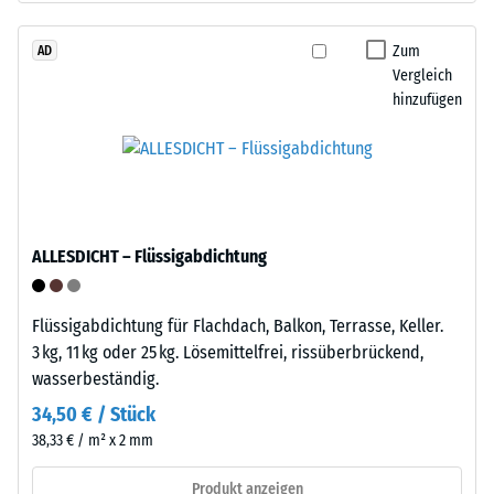
beschreibt
–
seinen
das
Zum
AD
Widerstand
Vergleich
Granulat
gegen
hinzufügen
stammt
punktuelle
aus
Belastungen.
dem
Sie
Recycling
gibt
von
an,
Altreifen.
in
ALLESDICHT – Flüssigabdichtung
Die
welchem
Basisschicht
Maße
wird
Flüssigabdichtung für Flachdach, Balkon, Terrasse, Keller.
der
mit
3 kg, 11 kg oder 25 kg. Lösemittelfrei, rissüberbrückend,
Werkstoff
hoher
wasserbeständig.
unter
Dichte
der
34,50 € / Stück
gepresst.
Einwirkung
38,33 € / m² x 2 mm
einer
Einbau
Produkt anzeigen
definierten