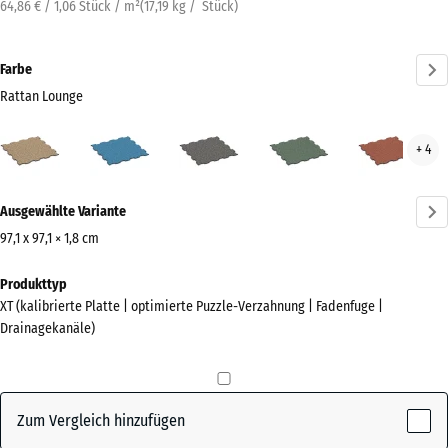
64,86 € / 1,06 Stück / m²
(
17,19
kg
/ Stück)
Farbe
Rattan Lounge
Rattan
Atlantik
Dunkelgrauer
Englischer
Feue
+ 4
Lounge
Granit
Rasen
(active)
Mehr
Ausgewählte Variante
Informationen
zu
97,1 x 97,1 × 1,8 cm
den
Abmessungen
Produkttyp
Farben?
für
XT (kalibrierte Platte | optimierte Puzzle-Verzahnung | Fadenfuge |
den
Farbpalette
Drainagekanäle)
Versand
anzeigen
1010
Rattan
x
(active)
Lounge
1010
Zum Vergleich hinzufügen
x