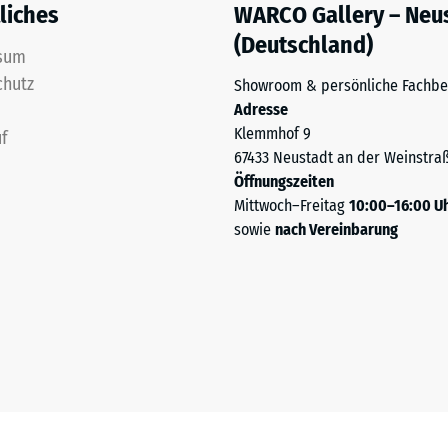
liches
WARCO Gallery – Neu
(Deutschland)
ng
sum
chutz
Showroom & persönliche Fachbe
ten
Adresse
Klemmhof 9
f
.
67433 Neustadt an der Weinstra
Öffnungszeiten
Mittwoch–Freitag
10:00–16:00 U
tiefe
sowie
nach Vereinbarung
tigkeit