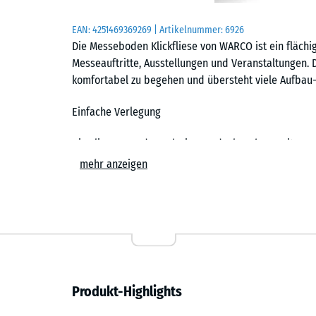
EAN:
4251469369269
| Artikelnummer:
6926
Die Messeboden Klickfliese von WARCO ist ein fläch
Messeauftritte, Ausstellungen und Veranstaltungen. 
komfortabel zu begehen und übersteht viele Aufbau-
Einfache Verlegung
Die Fliesen werden schwimmend, also ohne weitere 
Untergrund verlegt. Die kalibrierte Puzzleverzahnung 
mehr anzeigen
zusammen und ist dank der fehlenden Fase in der Fl
Stich- oder Kreissäge vorgenommen werden. Einzelne
ersetzen. Auf Wunsch liefert WARCO den Messeboden
zugeschnitten: Außenkanten der Standfläche sind d
Ergonomisch und stoßdämpfend
Produkt-Highlights
Druckfest und tragfähig, zugleich stoßdämpfend und
Standpersonal, das viele Stunden auf der Fläche ste