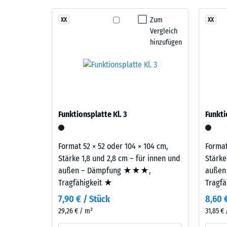
Stoß-, 
Der Belag ist zweilagig aufgebaut: Die Nutzschicht 
Feuersglut
Zum
XX
XX
Rutschfe
EPDM-Gummigranulat sichert Farbbeständigkeit und O
Vergleich
vereint
Gummigranulat übernimmt Tragfähigkeit und Stoßd
Abriebfe
hinzufügen
Rot-,
Orange-
Wasserdu
und
Rutschh
Brauntöne
zu
Wärmedä
einem
Druckf
Funktionsplatte Kl. 3
Funkti
kontrastreichen,
-
kraftvollen
Skale
Farbbild
Format 52 × 52 oder 104 × 104 cm,
Format
mit
4
Stärke 1,8 und 2,8 cm – für innen und
Stärke
ausdrucksstarker,
außen – Dämpfung ★★★,
außen
=
lebhafter
Tragfähigkeit ★
Tragf
ca.
Wirkung.
7,90 € / Stück
8,60 
0,25
29,26 € / m²
31,85 €
Material
mm