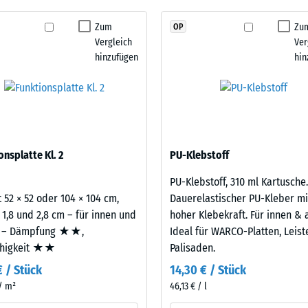
Schwingungs- und Trittschalldämmung – Skalenwert 1 = spürbare Dämpfung
kein
aus neu hergestelltem, UV-stabilem, durchgefärbtem
Zum
Zu
OP
stigkeit Klasse DS (EN 14041) - Skalenwert 2 = Gleitreibungskoeffizient ca. 0,38
Produkt
berflächenqualität; die Basisschicht aus ELT-
Vergleich
Ver
für
ämpfung.
stigkeit - Beständigkeit gegen abrasiven Verschleiß - Skalenwert 3 = "sehr gut
hinzufügen
hin
den
rchlässigkeit (EN 12616) - Skalenwert 2 = Infiltration bis zu 10 mm/h (10 l/h/
Produktvergleich
ausgewählt.
emmung (EN 16165) - Skalenwert 3 = mittlerer Akzeptanzwinkel ca. 15°, Gruppe
mmung - Skalenwert 2 = Wärmeleitfähigkeit ca. 0,12 W/(m·K)
estigkeit
onsplatte Kl. 2
PU-Klebstoff
PU-Klebstoff, 310 ml Kartusche.
nwert
 52 × 52 oder 104 × 104 cm,
Dauerelastischer PU-Kleber mi
 1,8 und 2,8 cm – für innen und
hoher Klebekraft. Für innen & 
 – Dämpfung ★★,
Ideal für WARCO-Platten, Leis
ähigkeit ★★
Palisaden.
€ / Stück
14,30 € / Stück
 / m²
46,13 € / l