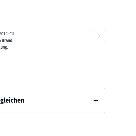
,80 €
1-1: Cfl-
Travertin
m Brand.
lung.
rgleichen
 Entlastung (BS 7188)