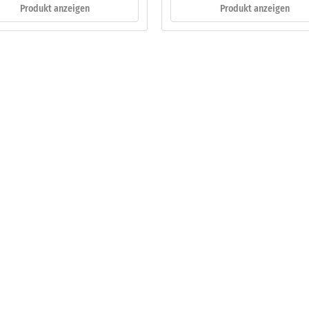
Produkt anzeigen
Produkt anzeigen
eibende
llung
en
stung