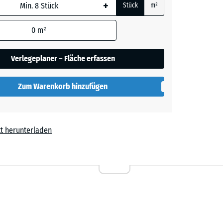
+
Stück
m²
 wird
den
0
m²
en nicht
her
gegeben)
Verlegeplaner – Fläche erfassen
rechnung
Zum Warenkorb hinzufügen
t herunterladen
l