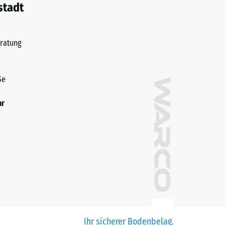
stadt
ratung
ße
hr
Ihr sicherer Bodenbelag.