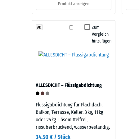
–
Produkt anzeigen
verbl
Bestandteile
Einde
und
Aufbau
nach
Zum
AD
Vergleich
24
hinzufügen
Dieses
Stund
Produkt
Entla
ist
zweilagig
(BS
aufgebaut.
7188)
Die
ALLESDICHT – Flüssigabdichtung
ca.
2
mm
Flüssigabdichtung für Flachdach,
4 / 5
starke
Balkon, Terrasse, Keller. 3 kg, 11 kg
Nutzschicht
oder 25 kg. Lösemittelfrei,
besteht
rissüberbrückend, wasserbeständig.
aus
34,50 € / Stück