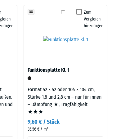
m
Zum
XX
gleich
Vergleich
" (BS 7188)
zufügen
hinzufügen
m²)
 R10
Funktionsplatte Kl. 1
t
Format 52 × 52 oder 104 × 104 cm,
außen.
Stärke 1,8 und 2,8 cm – nur für innen
ten und
– Dämpfung ★, Tragfähigkeit
★★★
9,60 € / Stück
35,56 € / m²