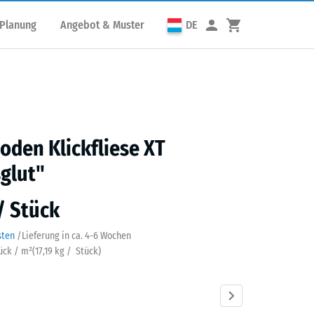
 Planung
Angebot & Muster
DE
den Klickfliese XT
glut"
 / Stück
sten
/
Lieferung in ca.
4-6 Wochen
tück / m²
(
17,19
kg
/ Stück)