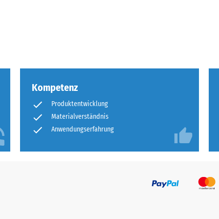
tigkeit
fes
bt
and
Kompetenz
le
Produktentwicklung
gen.
Materialverständnis
Anwendungserfahrung
f