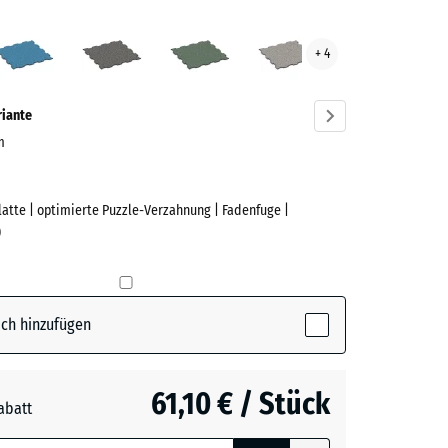
sglut
Atlantik
Dunkelgrauer
Englischer
Grauer
+ 4
ve)
Granit
Rasen
Granit
riante
cm
Platte | optimierte Puzzle-Verzahnung | Fadenfuge |
e
)
(active)
lut
ch hinzufügen
61,10 € / Stück
abatt
e, blau
rauer