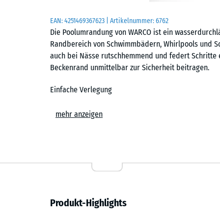
EAN:
4251469367623
| Artikelnummer:
6762
Die Poolumrandung von WARCO ist ein wasserdurchlä
Randbereich von Schwimmbädern, Whirlpools und Sch
auch bei Nässe rutschhemmend und federt Schritte e
Beckenrand unmittelbar zur Sicherheit beitragen.
Einfache Verlegung
Die Platten der Poolumrandung werden schwimmend, 
mehr anzeigen
und tragfähigen Untergrund verlegt. Die kalibrierte 
Platten sicher zusammen und ist dank der fehlenden
können mit einer Stich- oder Kreissäge vorgenommen 
Reparaturen jederzeit austauschen oder ergänzen. De
verfügt über eine Drainage auf der Unterseite. So wi
Boden trocknet schnell ab.
Produkt-Highlights
Rutschhemmend und barfußfreundlich