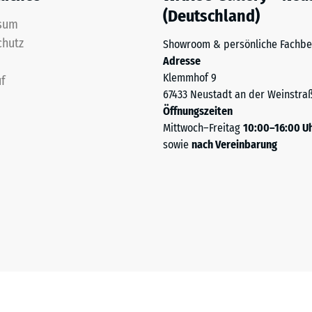
(Deutschland)
sum
ng
chutz
Showroom & persönliche Fachbe
Adresse
ten
Klemmhof 9
f
67433 Neustadt an der Weinstra
.
Öffnungszeiten
Mittwoch–Freitag
10:00–16:00 U
sowie
nach Vereinbarung
tiefe
tigkeit