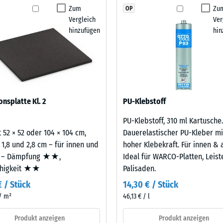
kein
heiten vor Ort abstimmen. Der Sandwichaufbau
Zum
Zu
OP
stigkeit Klasse DS (EN 14041) - Skalenwert 4 = Gleitreibungskoeffizient ca. 0,53
Produkt
Gummigranulatplatten auftreten können, und
Vergleich
Ver
für
rand.
stigkeit - Beständigkeit gegen abrasiven Verschleiß - Skalenwert 2 = "gut" (BS
hinzufügen
hin
den
rchlässigkeit (EN 12616) - Skalenwert 5 = Infiltration ca. 1000 mm/h (1000 l/
Produktvergleich
ausgewählt.
emmung (EN 16165) - Skalenwert 4 = mittlerer Akzeptanzwinkel ca. 16°, Gruppe
aus neu hergestelltem, UV-stabilem, durchgefärbtem
mmung - Skalenwert 2 = Wärmeleitfähigkeit ca. 0,12 W/(m·K)
berflächenqualität; die Basisschicht aus ELT-
ämpfung.
ständig
onsplatte Kl. 2
PU-Klebstoff
estigkeit
PU-Klebstoff, 310 ml Kartusche.
 52 × 52 oder 104 × 104 cm,
Dauerelastischer PU-Kleber mi
 1,8 und 2,8 cm – für innen und
hoher Klebekraft. Für innen & 
nwert
 – Dämpfung ★★,
Ideal für WARCO-Platten, Leis
ähigkeit ★★
Palisaden.
€ / Stück
14,30 € / Stück
 / m²
46,13 € / l
Produkt anzeigen
Produkt anzeigen