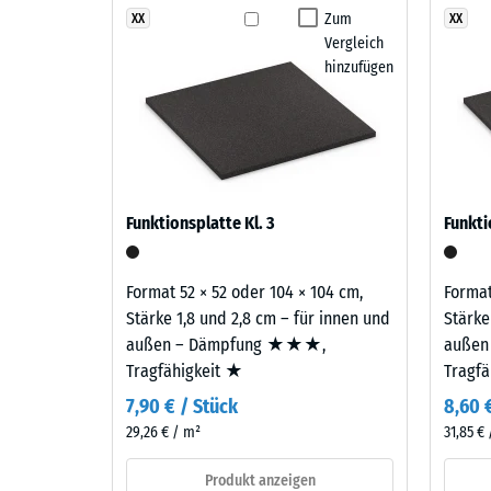
Dämpfung, Dämmung und Stabilität auf die Gegeben
Englischer
Zum
XX
XX
Rutschfe
verhindert Spannungen, wie sie bei einschichtigen 
Vergleich
Rasen
verlängert die Nutzungsdauer der Fläche am Becken
Abriebfe
hinzufügen
vereint
verschiedene
Wasserdu
Zweilagiger Aufbau
Grün-
Rutschh
und
Der Belag ist zweilagig aufgebaut: Die Nutzschicht 
Dunkelgrüntöne
Wärmedä
EPDM-Gummigranulat sichert Farbbeständigkeit und O
zu
Gummigranulat übernimmt Tragfähigkeit und Stoßd
Frostbe
Funktionsplatte Kl. 3
Funkti
einem
Druckf
satten,
dichten
-
Format 52 × 52 oder 104 × 104 cm,
Format
Farbbild,
Stärke 1,8 und 2,8 cm – für innen und
Stärke
Skale
das
außen – Dämpfung ★★★,
außen
1
an
Tragfähigkeit ★
Tragf
gepflegten
=
7,90 € / Stück
8,60 
Rasen
ca.
29,26 € / m²
31,85 €
erinnert.
1
Produkt anzeigen