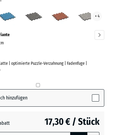
n
scher
Atlantik
Dunkelgrauer
Feuersglut
Grauer
+ 4
n
Granit
Granit
ve)
riante
 cm
Platte | optimierte Puzzle-Verzahnung | Fadenfuge |
e
)
her
ctive)
ch hinzufügen
17,30 € / Stück
abatt
e, blau