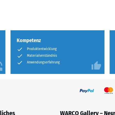
tigkeit
fes
bt
Kompetenz
and
Produktentwicklung
Materialverständnis
le
gen.
Anwendungserfahrung
f
liches
WARCO Gallery – Neu