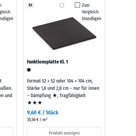
m
Zum
XX
gleich
Vergleich
 7188)
zufügen
hinzufügen
h/m²)
 R10
Funktionsplatte Kl. 1
t
Format 52 × 52 oder 104 × 104 cm,
außen.
Stärke 1,8 und 2,8 cm – nur für innen
ten und
– Dämpfung ★, Tragfähigkeit
★★★
9,60 € / Stück
35,56 € / m²
Produkt anzeigen