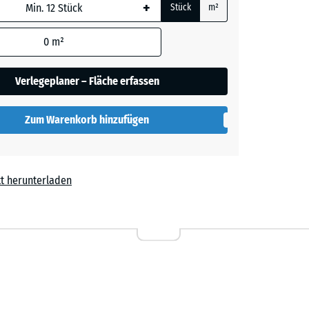
+
Stück
m²
rauer
 wird
den
0
m²
en nicht
gegeben)
lut
Verlegeplaner – Fläche erfassen
rechnung
Zum Warenkorb hinzufügen
t herunterladen
l