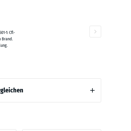
40 €
n
1-1: Cfl-
m Brand.
lung.
rgleichen
tlastung (BS 7188)