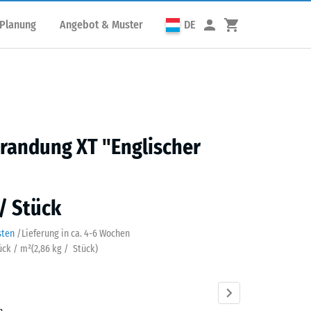
 Planung
Angebot & Muster
DE
randung XT "Englischer
 / Stück
sten
/
Lieferung in ca.
4-6 Wochen
tück / m²
(
2,86
kg
/ Stück)