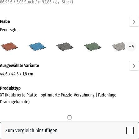
86,93 € / 5,03 Stück / m²
(
2,86
kg
/ Stück)
Farbe
Feuersglut
Feuersglut
Atlantik
Dunkelgrauer
Englischer
Grau
+ 4
(active)
Granit
Rasen
Gran
Mehr
Ausgewählte Variante
Informationen
zu
44,6 x 44,6 x 1,8 cm
den
Abmessungen
Produkttyp
Farben?
für
XT (kalibrierte Platte | optimierte Puzzle-Verzahnung | Fadenfuge |
den
Farbpalette
Drainagekanäle)
Versand
anzeigen
485
(active)
Feuersglut
x
485
Zum Vergleich hinzufügen
x