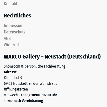
Gerätefüße.
Kontakt
konzipiert:
Zur
Eine
Bestimmung
Rechtliches
oder
der
mehrere
Druckfestigkeit
Impressum
Lagen
wird
Datenschutz
werden
das
AGB
übereinander
Prüfverfahren
Widerruf
verlegt,
nach
die
BS
WARCO Gallery – Neustadt (Deutschland)
Puzzleverzahnung
7188:1998
hält
angewendet.
Showroom & persönliche Fachberatung
die
Dabei
Adresse
obere
wird
Klemmhof 9
Schicht
ein
67433 Neustadt an der Weinstraße
lagestabil.
Prüfkörper
Öffnungszeiten
Da
mit
Mittwoch–Freitag
10:00–16:00 Uhr
die
einer
sowie
nach Vereinbarung
Kanten
Fläche