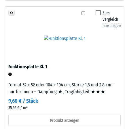
nach
gebunden
24
mit
Zum
XX
Polyurethan.
Stunden
Vergleich
Die
hinzufügen
Entlastung
Abkürzung
(BS
ELT
steht
7188)
für
„End
of
Funktionsplatte Kl. 1
Life
/ 5
Tyres“
Format 52 × 52 oder 104 × 104 cm, Stärke 1,8 und 2,8 cm –
–
nur für innen – Dämpfung ★, Tragfähigkeit ★★★
das
9,60 € / Stück
Granulat
stammt
35,56 € / m²
Die
aus
Druckfestigkeit
Produkt anzeigen
dem
eines
Recycling