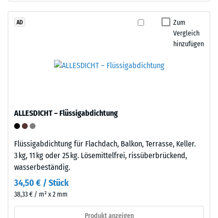
Werkstoffes
von
beschreibt
Altreifen.
Zum
AD
seinen
Vergleich
Die
Widerstand
hinzufügen
Basisschicht
gegen
wird
punktuelle
mit
Belastungen.
geringer
Sie
Dichte
gibt
gepresst.
an,
ALLESDICHT – Flüssigabdichtung
in
welchem
Einbau
Maße
Flüssigabdichtung für Flachdach, Balkon, Terrasse, Keller.
–
der
3 kg, 11 kg oder 25 kg. Lösemittelfrei, rissüberbrückend,
Verarbeitung
Werkstoff
wasserbeständig.
–
unter
Montage
34,50 € / Stück
der
38,33 € / m² x 2 mm
Einwirkung
einer
Produkt anzeigen