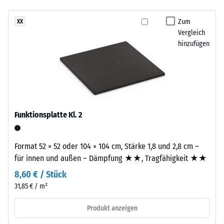
- Beständigkeit
Die
gegen
Zum
XX
ca.
abrasiven
Vergleich
3
Verschleiß -
hinzufügen
mm
Skalenwert 2 =
starke
"gut" (BS 7188)
Nutzschicht
Wasserdurchlässigkeit
besteht
(EN 12616) -
aus
Skalenwert 5 =
neu
Infiltration ca. 1000
Funktionsplatte Kl. 2
hergestelltem,
mm/h (1000 l/h/m²)
durchgefärbtem
Rutschhemmung
und
Format 52 × 52 oder 104 × 104 cm, Stärke 1,8 und 2,8 cm –
(EN 16165) -
schadstofffreiem
für innen und außen – Dämpfung ★★, Tragfähigkeit ★★
Skalenwert 4 =
EPDM-
mittlerer
8,60 € / Stück
Granulat
Akzeptanzwinkel
31,85 € / m²
(Ethylen-
ca. 16°, Gruppe
Propylen-
R10
Produkt anzeigen
Dien-
Wärmedämmung -