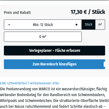
18
Atlantik
mm
17,30 € / Stück
Preis und Rabatt
Die gewählte, blau
Dunkelgrauer
-
+
Stück
m²
umrandete
Granit
Abmessung wird
0
m²
(sofern in den
Produktdaten nicht
Englischer
anders angegeben)
Verlegeplaner – Fläche erfassen
Rasen
für die
Bedarfsberechnung
Zum Warenkorb hinzufügen
verwendet.
Grauer
Granit
44,6
x
EAN:
4251469367647
| Artikelnummer:
6764
44,6
Die Poolumrandung von WARCO ist ein wasserdurchlässiger, flächig
x
Lavendel
wirkender Bodenbelag für den Randbereich von Schwimmbädern,
1,8
Whirlpools und Schwimmteichen. Die strukturierte Oberfläche bleibt
cm
auch bei Nässe rutschhemmend und federt Schritte elastisch ab –