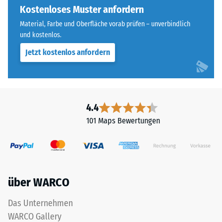
für
Kostenloses Muster anfordern
Widerstandsfähigkeit
einen
gegenüber
Material, Farbe und Oberfläche vorab prüfen – unverbindlich
besonders
Punktbelastungen
und kostenlos.
stabilen
hinweist.
Jetzt kostenlos anfordern
Plattenverbund
Punktbelastungen
und
entstehen
verhindert
z.
ein
B.
Aufeinanderrutschen
durch
4.4
der
Schuhe
101 Maps Bewertungen
Zähne.
mit
Diese
hohen
Platte
Absätzen,
ist
Möbelbeine,
als
Pflanzkübel
über WARCO
Deckplatte
auf
in
Rollen
Das Unternehmen
einem
oder
WARCO Gallery
Schichtsystem