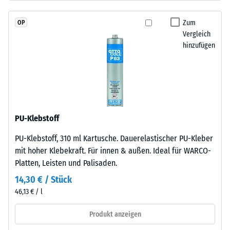
Kautschuk),
Skalenwert 2 =
gebunden
Wärmeleitfähigkeit
Zum
OP
mit
ca. 0,12 W/(m·K)
Vergleich
Polyurethan.
hinzufügen
Frostbeständig
Die
Nutzschicht
Druckfestigkeit
ist
-
offenporig
Skalenwert
angelegt.
Die
1
PU-Klebstoff
Basisschicht
=
PU-Klebstoff, 310 ml Kartusche. Dauerelastischer PU-Kleber
besteht
ca.
mit hoher Klebekraft. Für innen & außen. Ideal für WARCO-
aus
Platten, Leisten und Palisaden.
gereinigtem,
1
schwarzem
14,30 € / Stück
mm
ELT-
46,13 € / l
verbleibende
Gummigranulat
grober
Produkt anzeigen
Eindellung
Körnung,