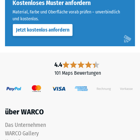
einen
Kostenloses Muster anfordern
Widerstandsfähigkeit
besonders
gegenüber
Material, Farbe und Oberfläche vorab prüfen – unverbindlich
stabilen
Punktbelastungen
und kostenlos.
Plattenverbund
hinweist.
Jetzt kostenlos anfordern
und
Punktbelastungen
verhindert
entstehen
ein
z.
Aufeinanderrutschen
B.
der
durch
4.4
Zähne.
Schuhe
101 Maps Bewertungen
Diese
mit
Platte
hohen
ist
Absätzen,
als
Möbelbeine,
Deckplatte
Pflanzkübel
über WARCO
in
auf
einem
Rollen
Das Unternehmen
Schichtsystem
oder
WARCO Gallery
konzipiert:
Gerätefüße.