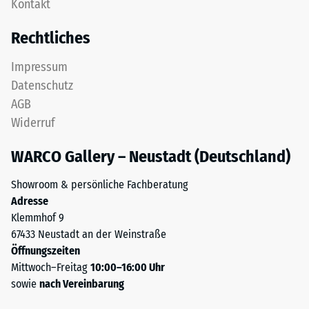
Kontakt
Eine
Zur
oder
Bestimmung
Rechtliches
mehrere
der
Lagen
Druckfestigkeit
Impressum
werden
wird
Datenschutz
übereinander
das
AGB
verlegt,
Prüfverfahren
Widerruf
die
nach
Puzzleverzahnung
BS
WARCO Gallery – Neustadt (Deutschland)
hält
7188:1998
die
angewendet.
Showroom & persönliche Fachberatung
obere
Dabei
Adresse
Schicht
wird
Klemmhof 9
lagestabil.
ein
67433 Neustadt an der Weinstraße
Da
Prüfkörper
Öffnungszeiten
die
mit
Mittwoch–Freitag
10:00–16:00 Uhr
Kanten
einer
sowie
nach Vereinbarung
rechtwinklig
Fläche
geschnitten