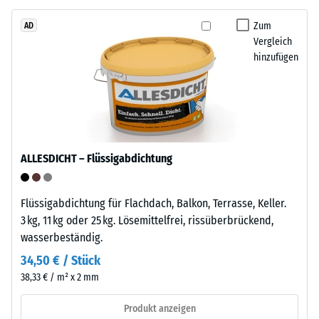
aus
beschreibt
dem
Zum
AD
seinen
Vergleich
Recycling
Widerstand
hinzufügen
von
gegen
Altreifen.
punktuelle
Die
Belastungen.
Basisschicht
Sie
wird
gibt
mit
an,
ALLESDICHT – Flüssigabdichtung
geringer
in
Dichte
welchem
gepresst.
Maße
Flüssigabdichtung für Flachdach, Balkon, Terrasse, Keller.
der
3 kg, 11 kg oder 25 kg. Lösemittelfrei, rissüberbrückend,
Werkstoff
wasserbeständig.
Einbau
unter
–
34,50 € / Stück
der
Verarbeitung
38,33 € / m² x 2 mm
Einwirkung
–
einer
Montage
Produkt anzeigen