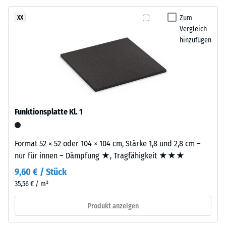
Gummigranulat
24
grober
Zum
XX
Körnung,
Stunden
Vergleich
gebunden
hinzufügen
Entlastung
mit
(BS
Polyurethan.
Die
7188)
Abkürzung
ELT
steht
Funktionsplatte Kl. 1
für
/ 5
„End
Format 52 × 52 oder 104 × 104 cm, Stärke 1,8 und 2,8 cm –
of
nur für innen – Dämpfung ★, Tragfähigkeit ★★★
Life
9,60 € / Stück
Tyres“
–
35,56 € / m²
Die
das
Druckfestigkeit
Produkt anzeigen
Granulat
eines
stammt
Werkstoffes