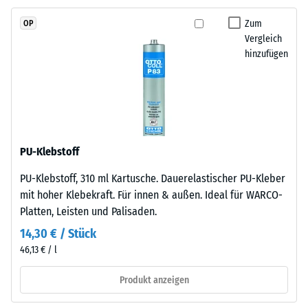
Skalenwert 2 =
Propylen-
Wärmeleitfähigkeit
Zum
OP
Dien-
ca. 0,12 W/(m·K)
Vergleich
Kautschuk),
hinzufügen
Frostbeständig
gebunden
mit
Druckfestigkeit
Polyurethan.
-
Die
Skalenwert
Nutzschicht
ist
1
PU-Klebstoff
offenporig
=
PU-Klebstoff, 310 ml Kartusche. Dauerelastischer PU-Kleber
angelegt.
ca.
mit hoher Klebekraft. Für innen & außen. Ideal für WARCO-
Die
Platten, Leisten und Palisaden.
Basisschicht
1
besteht
14,30 € / Stück
mm
aus
46,13 € / l
verbleibende
gereinigtem,
schwarzem
Produkt anzeigen
Eindellung
ELT-
nach