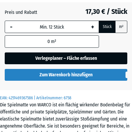
Dunkelgrauer
17,30 € / Stück
Granit
Preis und Rabatt
-
+
Stück
m²
Englischer
Rasen
0
m²
Verlegeplaner – Fläche erfassen
Feuersglut
Zum Warenkorb hinzufügen
Grauer
Granit
EAN:
4251469367586
| Artikelnummer:
6758
Die Spielmatte von WARCO ist ein flächig wirkender Bodenbelag für
öffentliche und private Spielplätze, Spielzimmer und Gärten. Die
Lavendel
elastische Spielmatte bietet zuverlässige Stoßdämpfung und eine
angenehme Oberfläche. Sie ist besonders geeignet für Bereiche, in