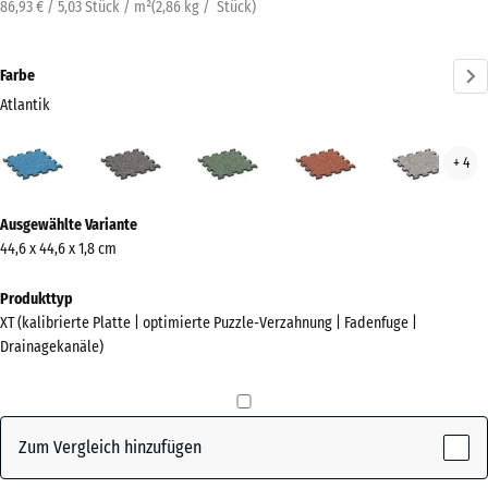
86,93 € / 5,03 Stück / m²
(
2,86
kg
/ Stück)
Farbe
Atlantik
Atlantik
Dunkelgrauer
Englischer
Feuersglut
Grau
+ 4
(active)
Granit
Rasen
Gran
Mehr
Ausgewählte Variante
Informationen
44,6 x 44,6 x 1,8 cm
zu
den
Produkttyp
Farben?
XT (kalibrierte Platte | optimierte Puzzle-Verzahnung | Fadenfuge |
Drainagekanäle)
Farbpalette
anzeigen
(active)
Atlantik
Zum Vergleich hinzufügen