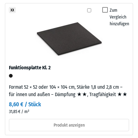
ist
gegen
Zum
XX
zweilagig
abrasiven
Vergleich
aufgebaut.
Verschleiß -
hinzufügen
Die
Skalenwert 2 =
ca.
"gut" (BS 7188)
3
Wasserdurchlässigkeit
mm
(EN 12616) -
starke
Skalenwert 5 =
Nutzschicht
Infiltration ca. 1000
Funktionsplatte Kl. 2
besteht
mm/h (1000 l/h/m²)
aus
Rutschhemmung
neu
Format 52 × 52 oder 104 × 104 cm, Stärke 1,8 und 2,8 cm –
(EN 16165) -
hergestelltem,
für innen und außen – Dämpfung ★★, Tragfähigkeit ★★
Skalenwert 4 =
durchgefärbtem
mittlerer
8,60 € / Stück
und
Akzeptanzwinkel
31,85 € / m²
schadstofffreiem
ca. 16°, Gruppe
EPDM-
R10
Produkt anzeigen
Granulat
Wärmedämmung -
(Ethylen-