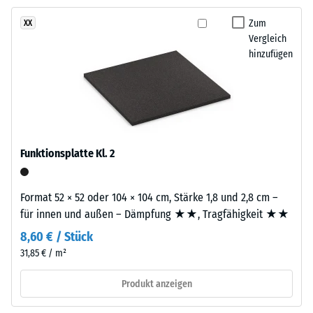
und
gegen
Aufbau
Zum
XX
abrasiven
Vergleich
Verschleiß -
hinzufügen
Dieses
Skalenwert 2 =
Produkt
"gut" (BS 7188)
ist
Wasserdurchlässigkeit
zweilagig
(EN 12616) -
aufgebaut.
Skalenwert 5 =
Die
Infiltration ca. 1000
Funktionsplatte Kl. 2
ca.
mm/h (1000 l/h/m²)
3
Rutschhemmung
mm
Format 52 × 52 oder 104 × 104 cm, Stärke 1,8 und 2,8 cm –
(EN 16165) -
starke
für innen und außen – Dämpfung ★★, Tragfähigkeit ★★
Skalenwert 4 =
Nutzschicht
mittlerer
8,60 € / Stück
besteht
Akzeptanzwinkel
31,85 € / m²
aus
ca. 16°, Gruppe
neu
R10
Produkt anzeigen
hergestelltem,
Wärmedämmung -
durchgefärbtem