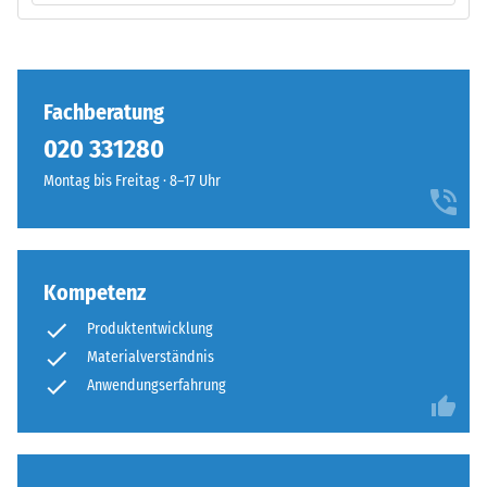
definierten
Einbau
Kraft
–
nachgibt.
Verarbeitung
Eine
–
geringe
Fachberatung
Montage
Eindringtiefe
020 331280
weist
Montag bis Freitag · 8–17 Uhr
auf
eine
hohe
Druckfestigkeit
Die
hin,
Kompetenz
Puzzleverzahnung
während
Produktentwicklung
ist
eine
Materialverständnis
mit
größere
gerundeten,
Anwendungserfahrung
Eindringtiefe
wellenförmigen
auf
Zähnen
eine
an
geringere