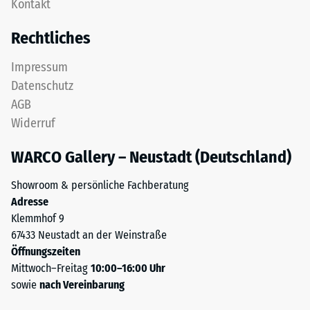
Kontakt
Diese
Zur
Platte
Bestimmung
Rechtliches
ist
der
als
Druckfestigkeit
Impressum
Deckplatte
wird
Datenschutz
in
das
AGB
einem
Prüfverfahren
Widerruf
Schichtsystem
nach
konzipiert:
BS
WARCO Gallery – Neustadt (Deutschland)
Eine
7188:1998
oder
angewendet.
Showroom & persönliche Fachberatung
mehrere
Dabei
Adresse
Lagen
wird
Klemmhof 9
werden
ein
67433 Neustadt an der Weinstraße
übereinander
Prüfkörper
Öffnungszeiten
verlegt,
mit
Mittwoch–Freitag
10:00–16:00 Uhr
die
einer
sowie
nach Vereinbarung
Puzzleverzahnung
Fläche
hält