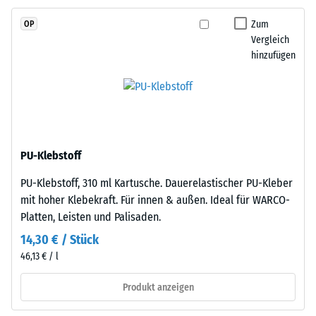
Skalenwert 2 =
und
Wärmeleitfähigkeit
Zum
OP
schadstofffreiem
ca. 0,12 W/(m·K)
Vergleich
EPDM-
hinzufügen
Frostbeständig
Granulat
(Ethylen-
Druckfestigkeit
Propylen-
-
Dien-
Skalenwert
Kautschuk),
gebunden
1
PU-Klebstoff
mit
=
PU-Klebstoff, 310 ml Kartusche. Dauerelastischer PU-Kleber
Polyurethan.
ca.
mit hoher Klebekraft. Für innen & außen. Ideal für WARCO-
Die
Platten, Leisten und Palisaden.
Nutzschicht
1
ist
14,30 € / Stück
mm
offenporig
46,13 € / l
verbleibende
angelegt.
Die
Produkt anzeigen
Eindellung
Basisschicht
nach