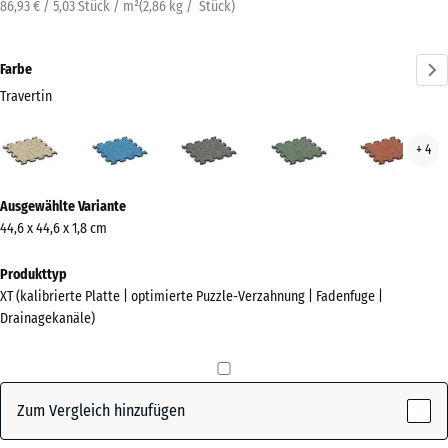
86,93 € / 5,03 Stück / m²
(
2,86
kg
/ Stück)
Farbe
Travertin
Travertin
Atlantik
Dunkelgrauer
Englischer
Feue
+ 4
(active)
Granit
Rasen
Mehr
Ausgewählte Variante
Informationen
44,6 x 44,6 x 1,8 cm
zu
den
Produkttyp
Farben?
XT (kalibrierte Platte | optimierte Puzzle-Verzahnung | Fadenfuge |
Drainagekanäle)
Farbpalette
anzeigen
(active)
Travertin
Zum Vergleich hinzufügen