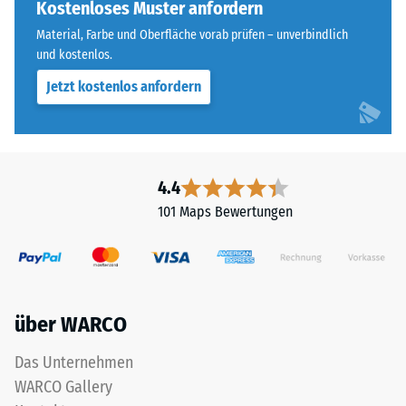
allen
Kostenloses Muster anfordern
Widerstandsfähigkeit
vier
gegenüber
Material, Farbe und Oberfläche vorab prüfen – unverbindlich
Seiten
Punktbelastungen
und kostenlos.
ausgebildet.
hinweist.
Jetzt kostenlos anfordern
Die
Punktbelastungen
runde
entstehen
Zahnform
z.
sorgt
B.
für
durch
4.4
einen
Schuhe
101 Maps Bewertungen
besonders
mit
stabilen
hohen
Plattenverbund
Absätzen,
und
Möbelbeine,
verhindert
Pflanzkübel
über WARCO
ein
auf
Aufeinanderrutschen
Rollen
Das Unternehmen
der
oder
WARCO Gallery
Zähne.
Gerätefüße.