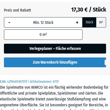
Atlantik
17,30 € / Stück
Preis und Rabatt
-
+
Dunkelgrauer
Stück
m²
Granit
0
m²
Englischer
Verlegeplaner – Fläche erfassen
Rasen
Zum Warenkorb hinzufügen
Feuersglut
EAN:
4251469367579
| Artikelnummer:
6757
Die Spielmatte von WARCO ist ein flächig wirkender Bodenbelag für
Grauer
öffentliche und private Spielplätze, Spielzimmer und Gärten. Die
Granit
elastische Spielmatte bietet zuverlässige Stoßdämpfung und eine
angenehme Oberfläche. Sie ist besonders geeignet für Bereiche, in