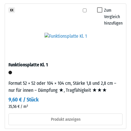
besteht
24
aus
Zum
XX
gereinigtem,
Stunden
Vergleich
schwarzem
hinzufügen
Entlastung
ELT-
(BS
Gummigranulat
grober
7188)
Körnung,
gebunden
mit
Funktionsplatte Kl. 1
Polyurethan.
/ 5
Die
Format 52 × 52 oder 104 × 104 cm, Stärke 1,8 und 2,8 cm –
Abkürzung
nur für innen – Dämpfung ★, Tragfähigkeit ★★★
ELT
9,60 € / Stück
steht
für
35,56 € / m²
Die
„End
Druckfestigkeit
Produkt anzeigen
of
eines
Life
Werkstoffes