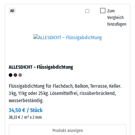
Tyres“
beschreibt
–
Zum
AD
seinen
Vergleich
das
Widerstand
hinzufügen
Granulat
gegen
stammt
punktuelle
aus
Belastungen.
dem
Sie
Recycling
gibt
von
an,
ALLESDICHT – Flüssigabdichtung
Altreifen.
in
Die
welchem
Basisschicht
Maße
Flüssigabdichtung für Flachdach, Balkon, Terrasse, Keller.
wird
der
3 kg, 11 kg oder 25 kg. Lösemittelfrei, rissüberbrückend,
mit
Werkstoff
wasserbeständig.
geringer
unter
34,50 € / Stück
Dichte
der
38,33 € / m² x 2 mm
gepresst.
Einwirkung
einer
Produkt anzeigen