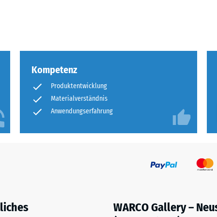
tigkeit
fes
bt
Kompetenz
and
Produktentwicklung
Materialverständnis
le
gen.
Anwendungserfahrung
f
liches
WARCO Gallery – Neu