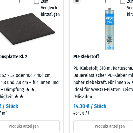
Zum
Zu
OP
stigkeit Klasse DS (EN 14041) - Skalenwert 4 = Gleitreibungskoeffizient ca. 0,53
Produkt
Vergleich
Ver
für
stigkeit - Beständigkeit gegen abrasiven Verschleiß - Skalenwert 2 = "gut" (BS
hinzufügen
hin
den
aus neu hergestelltem, UV-stabilem, durchgefärbtem
rchlässigkeit (EN 12616) - Skalenwert 5 = Infiltration ca. 1000 mm/h (1000 l/
Produktvergleich
berflächenqualität; die Basisschicht aus ELT-
ausgewählt.
emmung (EN 16165) - Skalenwert 4 = mittlerer Akzeptanzwinkel ca. 16°, Gruppe
ämpfung.
mmung - Skalenwert 2 = Wärmeleitfähigkeit ca. 0,12 W/(m·K)
ständig
onsplatte Kl. 2
PU-Klebstoff
estigkeit
PU-Klebstoff, 310 ml Kartusche.
 52 × 52 oder 104 × 104 cm,
Dauerelastischer PU-Kleber mi
 1,8 und 2,8 cm – für innen und
hoher Klebekraft. Für innen & 
nwert
 – Dämpfung ★★,
Ideal für WARCO-Platten, Leis
ähigkeit ★★
Palisaden.
€ / Stück
14,30 € / Stück
 / m²
46,13 € / l
Produkt anzeigen
Produkt anzeigen