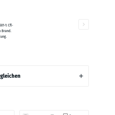
n
1-1: Cfl-
m Brand.
lung.
rgleichen
tlastung (BS 7188)