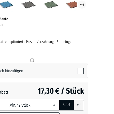
+ 4
t
Granit
Rasen
ve)
riante
 cm
Platte | optimierte Puzzle-Verzahnung | Fadenfuge |
)
e
ch hinzufügen
ctive)
17,30 € / Stück
abatt
+
Stück
m²
rauer