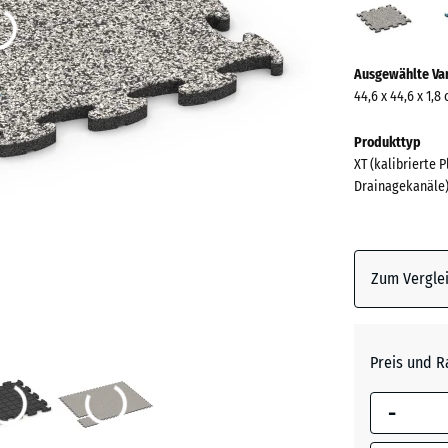
Grani
(acti
Mehr
Ausgewählte Va
Informationen
44,6 x 44,6 x 1,8
zu
den
Produkttyp
Farben?
XT (kalibrierte 
Drainagekanäle
Farbpalett
anzeigen
Grauer
Zum Verglei
(a
Granit
Atlantik
Preis und R
-
Dunkelg