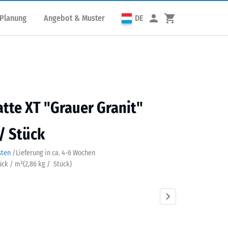
 Planung
Angebot & Muster
DE
tte XT "Grauer Granit"
 / Stück
sten
/
Lieferung in ca.
4-6 Wochen
tück / m²
(
2,86
kg
/ Stück)
er
Atlantik
Dunkelgrauer
Englischer
Feuersglut