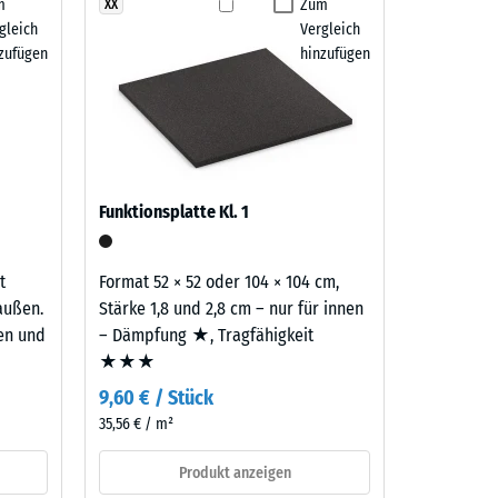
m
Zum
XX
gleich
Vergleich
 7188)
zufügen
hinzufügen
h/m²)
 R10
Funktionsplatte Kl. 1
t
Format 52 × 52 oder 104 × 104 cm,
außen.
Stärke 1,8 und 2,8 cm – nur für innen
ten und
– Dämpfung ★, Tragfähigkeit
★★★
9,60 € / Stück
35,56 € / m²
Produkt anzeigen