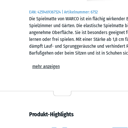
EAN:
4251469367524
| Artikelnummer:
6752
Die Spielmatte von WARCO ist ein flächig wirkender B
Spielzimmer und Gärten. Die elastische Spielmatte 
angenehme Oberfläche. Sie ist besonders geeignet fü
lernen oder frei spielen. Mit einer Stärke ab 1,8 cm
dämpft Lauf- und Sprunggeräusche und verhindert Rol
Barfußgehen oder beim Sitzen und ist in Schuhen si
in Innenräumen verlegt werden, sie ist witterungsbe
mehr anzeigen
Verbindung mit Haarfuge über viele Jahre pflegeleich
Einfache Verlegung
Die Platten der Spielmatte werden schwimmend, als
tragfähigen Untergrund verlegt. Die kalibrierte Puzz
Platten sicher zusammen und ist dank der fehlenden 
können mit einer Stich- oder Kreissäge vorgenommen 
Produkt-Highlights
Reparaturen jederzeit austauschen oder ergänzen. De
verfügt über eine Drainage auf der Unterseite. So wi