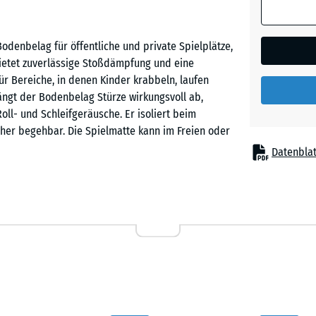
Granit
odenbelag für öffentliche und private Spielplätze,
Englisc
bietet zuverlässige Stoßdämpfung und eine
Rasen
r Bereiche, in denen Kinder krabbeln, laufen
 fängt der Bodenbelag Stürze wirkungsvoll ab,
l- und Schleifgeräusche. Er isoliert beim
Feuersg
cher begehbar. Die Spielmatte kann im Freien oder
ständig, frostbeständig und dank der stabilen
Datenblat
t.
Lavende
o ohne weitere Befestigung, auf einem ebenen und
Rattan
leverzahnung passt exakt ineinander, hält die
Lounge
Fase in der Spielfläche kaum erkennbar. Zuschnitte
werden. Einzelne Platten lassen sich bei
r Plattenbelag ist flächig wasserdurchlässig und
Terra
rd die Bildung von Pfützen verhindert und die