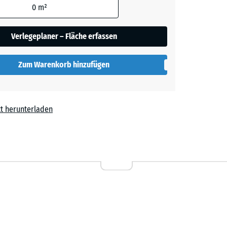
0
m²
Verlegeplaner – Fläche erfassen
her
Zum Warenkorb hinzufügen
lut
t herunterladen
l