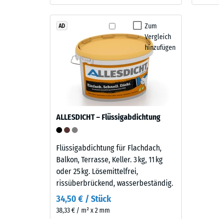
Stein.
verbl
Zum
Einde
AD
Material
Vergleich
nach
–
hinzufügen
24
Bestandteile
und
Stund
Aufbau
Entla
(BS
Dieses
ALLESDICHT – Flüssigabdichtung
7188)
Produkt
ist
zweilagig
Flüssigabdichtung für Flachdach,
aufgebaut.
Balkon, Terrasse, Keller. 3 kg, 11 kg
Die
oder 25 kg. Lösemittelfrei,
1 / 5
ca.
rissüberbrückend, wasserbeständig.
3
34,50 € / Stück
mm
38,33 € / m² x 2 mm
starke