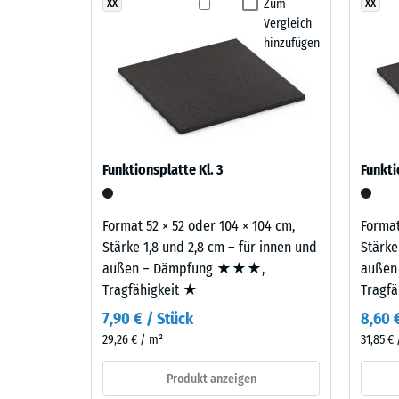
Grauer
Zum
XX
XX
Rutschfe
Vergleich
Granit
Zweilagiger Aufbau
Abriebfe
hinzufügen
entsteht
aus
Der Belag ist zweilagig aufgebaut: Die Nutzschicht 
Wasserdu
hellen
EPDM-Gummigranulat sichert Farbbeständigkeit und O
Rutschh
und
Gummigranulat übernimmt Tragfähigkeit und Stoßd
dunklen
Wärmedä
Grautönen
Frostbe
Funktionsplatte Kl. 3
Funkti
sowie
Druckf
Anthrazit
und
-
Format 52 × 52 oder 104 × 104 cm,
Format
erzeugt
Stärke 1,8 und 2,8 cm – für innen und
Stärke
Skale
ein
außen – Dämpfung ★★★,
außen
1
lebendiges,
Tragfähigkeit ★
Tragf
natürlich
=
7,90 € / Stück
8,60 
wirkendes
ca.
29,26 € / m²
31,85 €
Farbbild
1
wie
Produkt anzeigen
geschliffener
mm