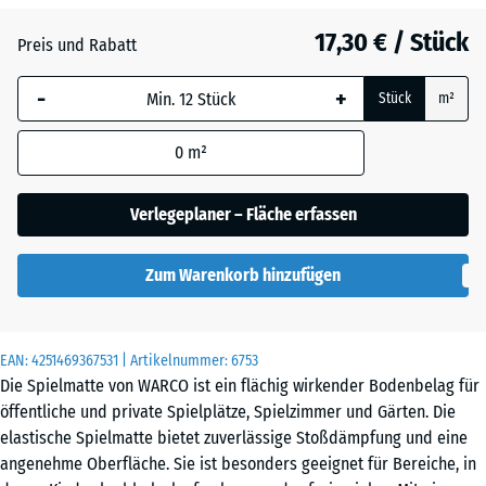
17,30 € / Stück
Atlantik
Preis und Rabatt
-
+
Stück
m²
Dunkelgrauer
Granit
0
m²
Verlegeplaner – Fläche erfassen
Feuersglut
Zum Warenkorb hinzufügen
Grauer
Granit
EAN:
4251469367531
| Artikelnummer:
6753
Die Spielmatte von WARCO ist ein flächig wirkender Bodenbelag für
öffentliche und private Spielplätze, Spielzimmer und Gärten. Die
Lavendel
elastische Spielmatte bietet zuverlässige Stoßdämpfung und eine
angenehme Oberfläche. Sie ist besonders geeignet für Bereiche, in