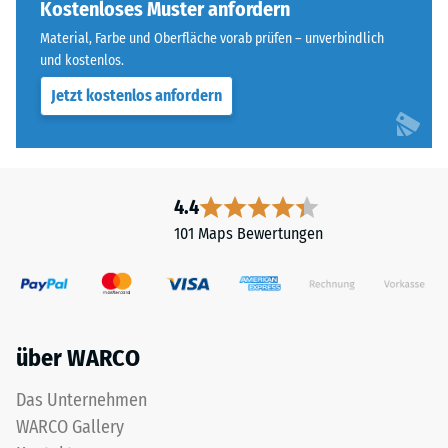
runde
Kostenloses Muster anfordern
Widerstandsfähigkeit
Zahnform
gegenüber
Material, Farbe und Oberfläche vorab prüfen – unverbindlich
sorgt
Punktbelastungen
und kostenlos.
für
hinweist.
Jetzt kostenlos anfordern
einen
Punktbelastungen
besonders
entstehen
stabilen
z.
Plattenverbund
B.
und
durch
4.4
verhindert
Schuhe
101 Maps Bewertungen
ein
mit
Aufeinanderrutschen
hohen
der
Absätzen,
Zähne.
Möbelbeine,
Diese
Pflanzkübel
über WARCO
Platte
auf
ist
Rollen
Das Unternehmen
als
oder
WARCO Gallery
Deckplatte
Gerätefüße.