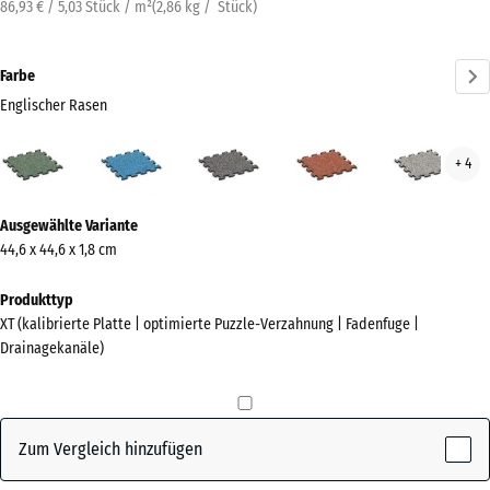
86,93 € / 5,03 Stück / m²
(
2,86
kg
/ Stück)
Farbe
Englischer Rasen
Englischer
Atlantik
Dunkelgrauer
Feuersglut
Grau
+ 4
Rasen
Granit
Gran
(active)
Mehr
Ausgewählte Variante
Informationen
44,6 x 44,6 x 1,8 cm
zu
den
Produkttyp
Farben?
XT (kalibrierte Platte | optimierte Puzzle-Verzahnung | Fadenfuge |
Drainagekanäle)
Farbpalette
anzeigen
Englischer
Zum Vergleich hinzufügen
(active)
Rasen