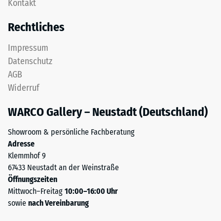
Kontakt
in
Zur
einem
Bestimmung
Rechtliches
Schichtsystem
der
konzipiert:
Druckfestigkeit
Impressum
Eine
wird
Datenschutz
oder
das
AGB
mehrere
Prüfverfahren
Widerruf
Lagen
nach
werden
BS
WARCO Gallery – Neustadt (Deutschland)
übereinander
7188:1998
verlegt,
angewendet.
Showroom & persönliche Fachberatung
die
Dabei
Adresse
Puzzleverzahnung
wird
Klemmhof 9
hält
ein
67433 Neustadt an der Weinstraße
die
Prüfkörper
Öffnungszeiten
obere
mit
Mittwoch–Freitag
10:00–16:00 Uhr
Schicht
einer
sowie
nach Vereinbarung
lagestabil.
Fläche
Da