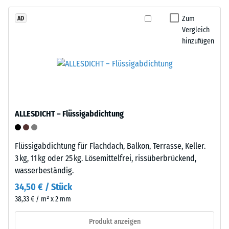
aus
beschreibt
dem
Zum
AD
seinen
Vergleich
Recycling
Widerstand
hinzufügen
von
gegen
Altreifen.
punktuelle
Die
Belastungen.
Basisschicht
Sie
wird
gibt
mit
an,
ALLESDICHT – Flüssigabdichtung
geringer
in
Dichte
welchem
gepresst.
Maße
Flüssigabdichtung für Flachdach, Balkon, Terrasse, Keller.
der
3 kg, 11 kg oder 25 kg. Lösemittelfrei, rissüberbrückend,
Werkstoff
wasserbeständig.
Einbau
unter
–
34,50 € / Stück
der
Verarbeitung
38,33 € / m² x 2 mm
Einwirkung
–
einer
Montage
Produkt anzeigen