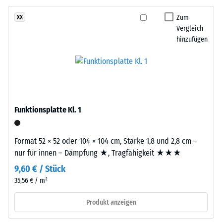
Gummigranulat
24
grober
Zum
XX
Körnung,
Stunden
Vergleich
gebunden
hinzufügen
Entlastung
mit
(BS
Polyurethan.
Die
7188)
Abkürzung
ELT
steht
Funktionsplatte Kl. 1
für
/ 5
„End
Format 52 × 52 oder 104 × 104 cm, Stärke 1,8 und 2,8 cm –
of
nur für innen – Dämpfung ★, Tragfähigkeit ★★★
Life
9,60 € / Stück
Tyres“
–
35,56 € / m²
Die
das
Druckfestigkeit
Produkt anzeigen
Granulat
eines
stammt
Werkstoffes