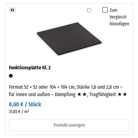
ist
gegen
Zum
XX
zweilagig
abrasiven
Vergleich
aufgebaut.
Verschleiß -
hinzufügen
Die
Skalenwert 2 =
ca.
"gut" (BS 7188)
3
Wasserdurchlässigkeit
mm
(EN 12616) -
starke
Skalenwert 5 =
Nutzschicht
Infiltration ca. 1000
Funktionsplatte Kl. 2
besteht
mm/h (1000 l/h/m²)
aus
Rutschhemmung
neu
Format 52 × 52 oder 104 × 104 cm, Stärke 1,8 und 2,8 cm –
(EN 16165) -
hergestelltem,
für innen und außen – Dämpfung ★★, Tragfähigkeit ★★
Skalenwert 4 =
durchgefärbtem
mittlerer
8,60 € / Stück
und
Akzeptanzwinkel
31,85 € / m²
schadstofffreiem
ca. 16°, Gruppe
EPDM-
R10
Produkt anzeigen
Granulat
Wärmedämmung -
(Ethylen-