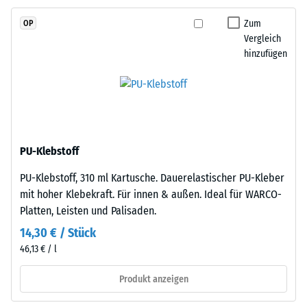
Skalenwert 2 =
Propylen-
Wärmeleitfähigkeit
Zum
OP
Dien-
ca. 0,12 W/(m·K)
Vergleich
Kautschuk),
hinzufügen
Frostbeständig
gebunden
mit
Druckfestigkeit
Polyurethan.
-
Die
Skalenwert
Nutzschicht
ist
1
PU-Klebstoff
offenporig
=
PU-Klebstoff, 310 ml Kartusche. Dauerelastischer PU-Kleber
angelegt.
ca.
mit hoher Klebekraft. Für innen & außen. Ideal für WARCO-
Die
Platten, Leisten und Palisaden.
Basisschicht
1
besteht
14,30 € / Stück
mm
aus
46,13 € / l
verbleibende
gereinigtem,
schwarzem
Produkt anzeigen
Eindellung
ELT-
nach