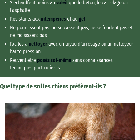
S'échauffent moins au
soleil
que le béton, le carrelage ou
l'asphalte
Résistants aux
intempéries
et au
gel
Ne pourrissent pas, ne se cassent pas, ne se fendent pas et
ne moisissent pas
Faciles à
nettoyer
avec un tuyau d'arrosage ou un nettoyeur
haute pression
Peuvent être
posés soi-même
sans connaissances
techniques particulières
Quel type de sol les chiens préfèrent-ils ?