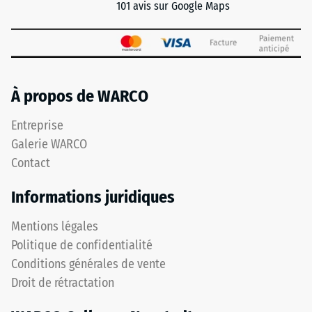
une
101 avis sur Google Maps
coloration
gris
mat.
À propos de WARCO
Matériau
–
Entreprise
Composants
Galerie WARCO
et
Contact
structure
Informations juridiques
Le
polyuréthane
Mentions légales
PU
Politique de confidentialité
est
Conditions générales de vente
une
Droit de rétractation
résine
synthétique