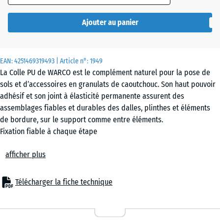
Ajouter au panier
EAN:
4251469319493
| Article n°:
1949
La Colle PU de WARCO est le complément naturel pour la pose de
sols et d’accessoires en granulats de caoutchouc. Son haut pouvoir
adhésif et son joint à élasticité permanente assurent des
assemblages fiables et durables des dalles, plinthes et éléments
de bordure, sur le support comme entre éléments.
Fixation fiable à chaque étape
Conditionnée en cartouches de 310 ml, la colle s’applique avec un
afficher plus
pistolet applicateur standard. Le cordon se dépose de façon
précise et économique – idéal pour les bords de dalles, plinthes,
palissades et bordures. Après durcissement, le joint reste souple et
Télécharger la fiche technique
absorbe mouvements, vibrations et tensions, garantissant une
surface stable et sûre.
Souple et résistante