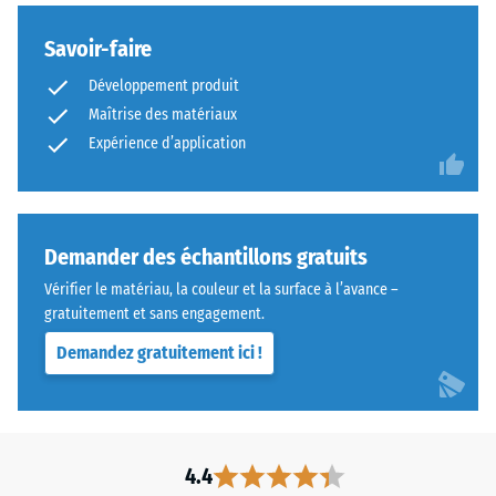
comparaison.
propre et sécurisée des produits WARCO.
couleur
Savoir-faire
de
contraste
Développement produit
lors
Maîtrise des matériaux
de
Expérience d’application
l'application.
Les
résidus
doivent
Demander des échantillons gratuits
être
Vérifier le matériau, la couleur et la surface à l’avance –
retirés
gratuitement et sans engagement.
avant
durcissement.
Demandez gratuitement ici !
Après
polymérisation,
la
colle
4.4
conserve