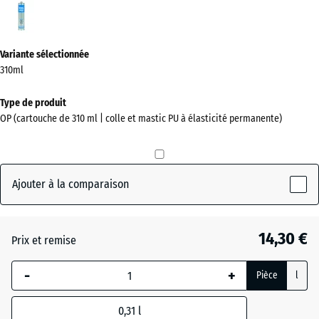
Gris
(active)
Variante sélectionnée
310ml
Type de produit
OP (cartouche de 310 ml | colle et mastic PU à élasticité permanente)
Ajouter à la comparaison
14,30 €
Prix et remise
-
+
Pièce
l
0,31
l