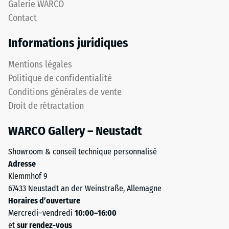
appliquée.
Galerie WARCO
l'emboîtement
Une
Contact
maintient
faible
la
profondeur
Informations juridiques
couche
d’empreinte
supérieure
témoigne
Mentions légales
en
d’une
Politique de confidentialité
place.
résistance
Conditions générales de vente
Les
élevée
bords
Droit de rétractation
à
découpés
la
WARCO Gallery – Neustadt
en
compression,
angle
tandis
Showroom & conseil technique personnalisé
droit
qu’une
Adresse
sans
empreinte
Klemmhof 9
chanfrein
plus
67433 Neustadt an der Weinstraße, Allemagne
produisent
profonde
Horaires d’ouverture
un
indique
Mercredi–vendredi
10:00–16:00
joint
une
et
sur rendez-vous
capillaire