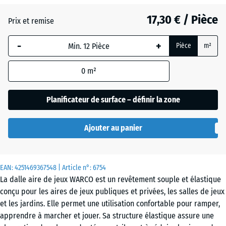
17,30 € / Pièce
(active)
Terracotta
Prix et remise
-
+
Pièce
m²
Atlantique
0
m²
Etna
Planificateur de surface – définir la zone
Ajouter au panier
Gazon
anglais
EAN:
4251469367548
| Article n°:
6754
La dalle aire de jeux WARCO est un revêtement souple et élastique
Granit
conçu pour les aires de jeux publiques et privées, les salles de jeux
gris
et les jardins. Elle permet une utilisation confortable pour ramper,
apprendre à marcher et jouer. Sa structure élastique assure une