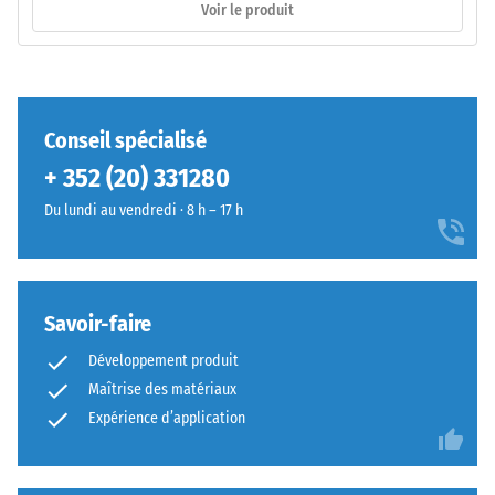
Voir le produit
7188)
L'emboîtement
possède
/ 5
Conseil spécialisé
des
+ 352 (20) 331280
dents
arrondies
Du lundi au vendredi · 8 h – 17 h
sur
La
les
résistance
quatre
à
côtés.
Savoir-faire
la
La
compression
Développement produit
géométrie
d’un
Maîtrise des matériaux
arrondie
matériau
assure
Expérience d’application
décrit
un
sa
assemblage
capacité