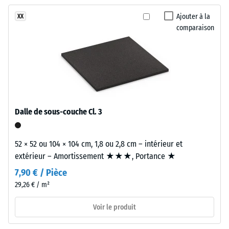
encore
surface
heures de
été
chaleureuse
Ajouter à la
XX
décharge
sélectionné
comparaison
inspirée
(BS 7188)
pour
des
Densité
la
matériaux
apparente
comparaison.
méditerranéens
- valeur
naturels.
d'échelle
1 = jusqu'à
780
Matériau
Dalle de sous-couche Cl. 3
kg/m³
–
Composants
Amortissement
52 × 52 ou 104 × 104 cm, 1,8 ou 2,8 cm – intérieur et
et
des chocs,
extérieur – Amortissement ★★★, Portance ★
structure
vibrations et
bruits d'impact
7,90 € / Pièce
– Valeur de
29,26 € / m²
Matériau
l'échelle 2 =
bicouche
atténuation
Voir le produit
comprenant
confortable
une