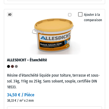
d’échelle
à
faible
1
densité,
Ajouter à la
AD
=
comparaison
liés
env.
par
un
1
liant
mm
polyuréthane
d’empreinte
standard.
résiduelle
ALLESDICHT – Étanchéité
Installation
après
–
24
Résine d’étanchéité liquide pour toiture, terrasse et sous-
Traitement
heures
sol. 3 kg, 11 kg ou 25 kg. Sans solvant, souple, certifiée DIN
–
18533.
Montage
de
34,50 € / Pièce
décharge
38,33 € / m² x 2 mm
(BS