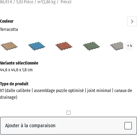
86,93 € / 5,03 Pièce / m²
(
2,86
kg
/ Pièce)
Couleur
Terracotta
Terracotta
Atlantique
Etna
Gazon
Gran
+ 4
(active)
anglais
gris
Plus
Variante sélectionnée
d'informations
44,6 x 44,6 x 1,8 cm
sur
les
Type de produit
couleurs
XT (dalle calibrée | assemblage puzzle optimisé | joint minimal | canaux de
?
drainage)
Afficher
la
palette
Ajouter à la comparaison
de
couleurs