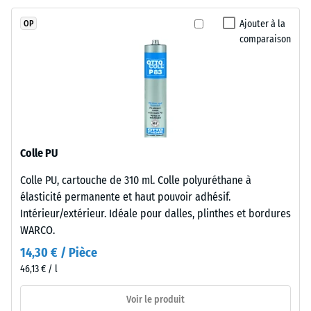
(BS 7188)
Sa
Ajouter à la
OP
structure
Perméabilité
comparaison
à
à l'eau (EN
pores
12616) –
Échelle 5 =
ouverts
Infiltration
laisse
environ 1000
l'eau
mm/h (1000
s'écouler
l/h/m²)
suivant
Colle PU
la
Résistance
Colle PU, cartouche de 310 ml. Colle polyuréthane à
pente
au
élasticité permanente et haut pouvoir adhésif.
glissement
du
(EN 16165) –
Intérieur/extérieur. Idéale pour dalles, plinthes et bordures
support.
Valeur de
WARCO.
La
l’échelle 4 =
couche
14,30 € / Pièce
angle moyen
porteuse
46,13 € / l
d’acceptation
est
env. 16°,
constituée
Voir le produit
groupe R10