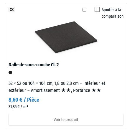
Classe
couche
d’adhérence
Ajouter à la
XX
d'usure
DS (EN
comparaison
en
14041) -
caoutchouc
Valeur de
EPDM
l’échelle 4 =
(caoutchouc
Coefficient
éthylène-
de
propylène-
frottement
diène)
env. 0,53
Dalle de sous-couche Cl. 2
d'environ
Résistance
3,3
à
mm,
52 × 52 ou 104 × 104 cm, 1,8 ou 2,8 cm – intérieur et
l'abrasion
liée
extérieur – Amortissement ★★, Portance ★★
–
par
Résistance
8,60 € / Pièce
un
à l'usure
31,85 € / m²
polyuréthane
abrasive –
Valeur de
stabilisé
Voir le produit
l'échelle 2
aux
= « bon »
UV.