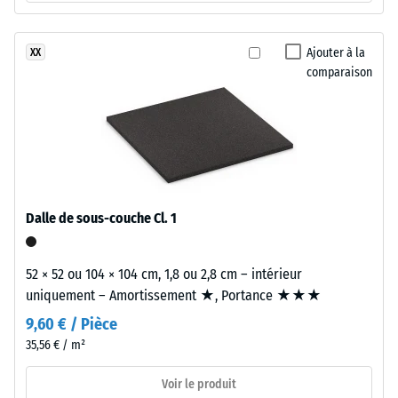
de
Isolation
granulés
thermique –
de
Ajouter à la
XX
Valeur de
caoutchouc
comparaison
l’échelle 2 =
issus
Conductivité
de
thermique
pneus
env. 0,12
recyclés
W/(m·K)
(ELT),
Résistant
«
au gel
End
Dalle de sous-couche Cl. 1
Résistance
of
Life
à
52 × 52 ou 104 × 104 cm, 1,8 ou 2,8 cm – intérieur
Tyres
la
uniquement – Amortissement ★, Portance ★★★
»,
compression
9,60 € / Pièce
à
granulométrie
35,56 € / m²
-
grossière
Valeur
Voir le produit
et