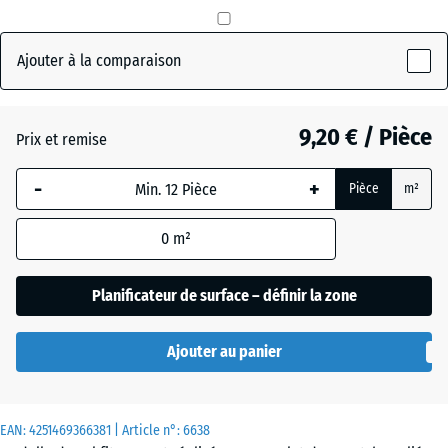
mm
(active)
Anthracite
La
Ajouter à la comparaison
dimension
sélectionnée,
Gris
+ 0,60 €
encadrée en
9,20 € / Pièce
ardoise
Prix et remise
bleu, est
utilisée pour
-
+
Pièce
m²
le calcul des
Rouge
+ 0,60 €
besoins
brique
0
m²
(sauf
indication
contraire
Planificateur de surface – définir la zone
Vert
dans les
+ 1,20 €
herbe
données du
Ajouter au panier
produit).
50
EAN:
4251469366381
| Article n°:
6638
x