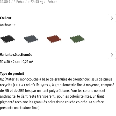
36,80 € / 4 Pièce / m²
(
4,95
kg
/ Pièce)
Couleur
Anthracite
Anthracite
Gris
Rouge
Vert
(active)
ardoise
brique
herbe
Plus
Variante sélectionnée
d'informations
sur
50 x 50 x 2 cm | 0,25 m²
les
Dimensions
Type de produit
couleurs
pour
UZ (Matériau monocouche à base de granulés de caoutchouc issus de pneus
?
l’expédition
recyclés (ELT), « End of Life Tyres », à granulométrie fine à moyenne, composé
540
Afficher
de NR et de SBR liés par un liant polyuréthane. Pour les coloris noirs et
x
anthracite, le liant reste transparent ; pour les coloris teintés, un liant
la
540
pigmenté recouvre les granulés noirs d'une couche colorée. La surface
palette
x
présente une texture fine.)
de
20
couleurs