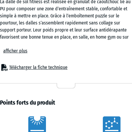
La dalle de sol fitness est réalisée en granulat de caoutchouc lié au
50
PU pour composer une zone d’entraînement stable, confortable et
x 2
simple à mettre en place. Grâce à l’emboîtement puzzle sur le
cm
pourtour, les dalles s’assemblent rapidement sans collage sur
|
support porteur. Leur poids propre et leur surface antidérapante
0,25
favorisent une bonne tenue en place, en salle, en home gym ou sur
m²
une zone d’entraînement extérieure.
afficher plus
Pose rapide et évolutive
L’emboîtement puzzle permet de créer une surface nette et
50
régulière en peu de temps. La pose peut se faire en damier ou en
x
Télécharger la fiche technique
quinconce selon l’organisation de l’espace. Le revêtement peut être
50
agrandi, repris localement ou démonté plus tard, ce qui convient
x 3
+ 3,00 €
aux zones d’entraînement qui changent avec le temps.
cm
Protection du support
|
La structure élastique aide à préserver le support face aux
Points forts du produit
0,25
contraintes répétées provoquées par les appareils, les bancs, les
m²
racks et les charges manipulées au quotidien. Lorsqu’un haltère
Caractéristiques
léger ou un accessoire est reposé fermement, l’impact est amorti et
les charges ponctuelles sont mieux réparties.
50