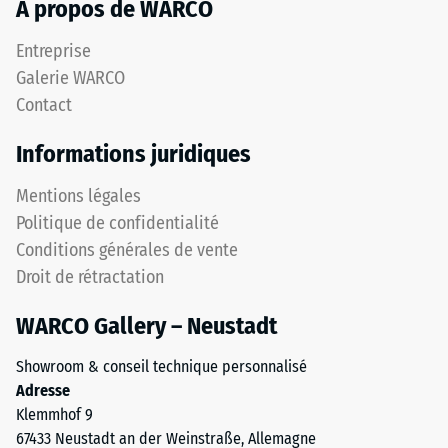
À propos de WARCO
présente
d’acceptation
une
env. 15°,
Entreprise
surface
groupe R10
Galerie WARCO
antidérapante
Isolation
Contact
résistante
thermique –
à
Valeur de
Informations juridiques
l'abrasion.
l’échelle 3 =
La
Conductivité
Mentions légales
couche
thermique
Politique de confidentialité
porteuse,
env. 0,11
Conditions générales de vente
réalisée
W/(m·K)
avec
Droit de rétractation
Résistant
une
au gel
WARCO Gallery – Neustadt
granulométrie
Résistance
plus
Showroom & conseil technique personnalisé
grossière,
à
Adresse
apporte
la
Klemmhof 9
élasticité,
67433 Neustadt an der Weinstraße, Allemagne
compression
amortissement