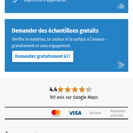
«
Expérience d’application
Valeur de
l'échelle 5 =
End
«
of
remarquable
Life
» (BS 7188)
Tyres
Demander des échantillons gratuits
»,
Perméabilité
Vérifier le matériau, la couleur et la surface à l’avance –
liés
à l'eau (EN
gratuitement et sans engagement.
par
12616) –
Demandez gratuitement ici !
Échelle 3 =
un
Infiltration
liant
environ 300
polyuréthane.
mm/h (300
La
l/h/m²)
couche
4.4
d'usure
Résistance
101 avis sur Google Maps
en
au
glissement
ELT
(EN 16165) –
à
Valeur de
granulométrie
l’échelle 3 =
fine
angle moyen