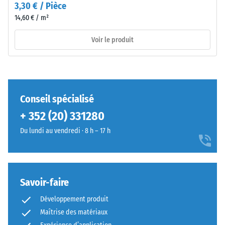
– Valeur de
–
3,30 € / Pièce
l'échelle 2 =
Composants
14,60 € / m²
atténuation
et
confortable
structure
Voir le produit
Classe
d’adhérence
DS (EN
Matériau
14041) -
bicouche
Valeur de
Conseil spécialisé
composé
l’échelle 2 =
+ 352 (20) 331280
de
Coefficient
granulés
de
Du lundi au vendredi · 8 h – 17 h
de
frottement
env. 0,38
caoutchouc
issus
Résistance à
de
Savoir-faire
l'abrasion –
pneus
Résistance à
Développement produit
recyclés
l'usure
Maîtrise des matériaux
(ELT),
abrasive –