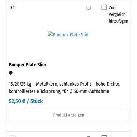
stammt
beschreibt
Zum
BP
aus
seinen
Vergleich
dem
Widerstand
hinzufügen
Recycling
gegen
von
punktuelle
Altreifen.
Belastungen.
Daraus
Sie
ergibt
gibt
sich
Bumper Plate Slim
an,
eine
in
gleichmäßige,
welchem
fein
15/20/25 kg – Metallkern, schlankes Profil – hohe Dichte,
Maße
strukturierte
kontrollierter Rücksprung, für Ø 50-mm-Aufnahme
der
und
52,50 € / Stück
Werkstoff
verdichtete
unter
Oberfläche.
Produkt anzeigen
der
Für
Einwirkung
schwarze
einer
bzw.