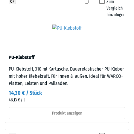
Zum
OP
Widerstandsfähigkeit
Vergleich
gegenüber
hinzufügen
Punktbelastungen
hinweist.
Punktbelastungen
entstehen
Die
z.
Platten
B.
werden
PU-Klebstoff
durch
präzise
Schuhe
PU-Klebstoff, 310 ml Kartusche. Dauerelastischer PU-Kleber
aus
mit
mit hoher Klebekraft. Für innen & außen. Ideal für WARCO-
einem
hohen
Platten, Leisten und Palisaden.
größeren
Absätzen,
Format
14,30 € / Stück
Möbelbeine,
geschnitten,
46,13 € / l
Pflanzkübel
wobei
auf
Produkt anzeigen
die
Rollen
Puzzleverzahnung
oder
an
Gerätefüße.