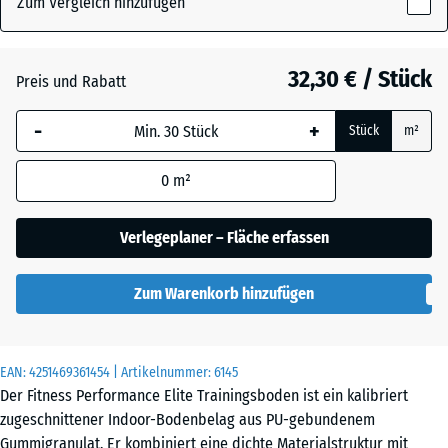
Zum Vergleich hinzufügen
x
10
Altsilber
mm
32,30 € / Stück
Preis und Rabatt
Die gewählte, blau
Anthrazit
- 6,20 €
-
+
Stück
m²
umrandete
Abmessung wird
0
m²
(sofern in den
Farngrün
Produktdaten nicht
anders angegeben)
Verlegeplaner – Fläche erfassen
für die
Leicht Blau
Bedarfsberechnung
- 1,70 €
Gesprenkelt
Zum Warenkorb hinzufügen
verwendet.
100
x
EAN:
4251469361454
| Artikelnummer:
6145
Leicht Gelb
100
- 1,70 €
Der Fitness Performance Elite Trainingsboden ist ein kalibriert
Gesprenkelt
x 1
zugeschnittener Indoor-Bodenbelag aus PU-gebundenem
cm
Gummigranulat. Er kombiniert eine dichte Materialstruktur mit