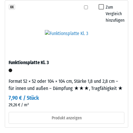
nach
feiner
Zum
XX
24
Körnung
Vergleich
Stunden
hinzufügen
und
Entlastung
einem
Polyurethan-
(BS
Bindemittel.
7188)
Die
Abkürzung
Funktionsplatte Kl. 3
ELT
steht
für
/ 5
Format 52 × 52 oder 104 × 104 cm, Stärke 1,8 und 2,8 cm –
„End
für innen und außen – Dämpfung ★★★, Tragfähigkeit ★
of
7,90 € / Stück
Life
29,26 € / m²
Tyres“
Die
–
Druckfestigkeit
Produkt anzeigen
das
eines
Granulat
Werkstoffes