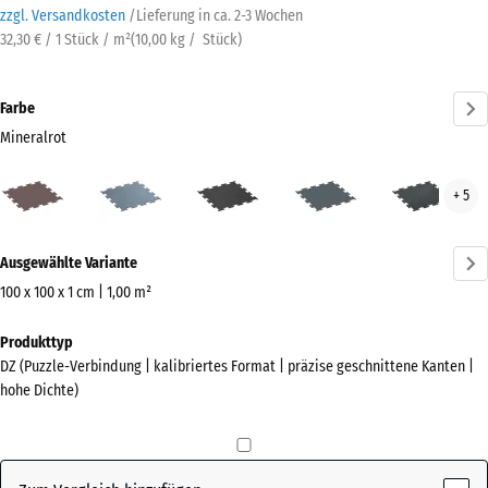
zzgl. Versandkosten
/
Lieferung in ca.
2-3 Wochen
32,30 € / 1 Stück / m²
(
10,00
kg
/ Stück)
Farbe
Mineralrot
Mineralrot
Altsilber
Anthrazit
Farngrün
Leic
+ 5
(active)
Blau
Gesp
Mehr
Ausgewählte Variante
Informationen
zu
100 x 100 x 1 cm | 1,00 m²
den
Abmessungen
Produkttyp
Farben?
für
DZ (Puzzle-Verbindung | kalibriertes Format | präzise geschnittene Kanten |
den
Farbpalette
hohe Dichte)
Versand
anzeigen
1060
(active)
Mineralrot
x
1060