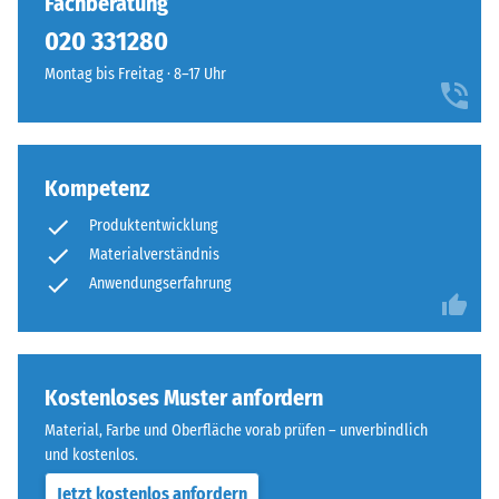
Fachberatung
von
und
100
020 331280
bildet
mm²
eine
Montag bis Freitag · 8–17 Uhr
(entspricht
feste,
1
lagestabile
cm²)
Verbindung.
mit
Da
Kompetenz
einer
die
Kraft
Produktentwicklung
Kanten
von
rechtwinklig
Materialverständnis
1000
geschnitten
Anwendungserfahrung
N
sind
(ca.
–
105
ohne
kg)
Fase
Kostenloses Muster anfordern
auf
–
Material, Farbe und Oberfläche vorab prüfen – unverbindlich
eine
entsteht
und kostenlos.
Materialprobe
lediglich
gedrückt.
Jetzt kostenlos anfordern
eine