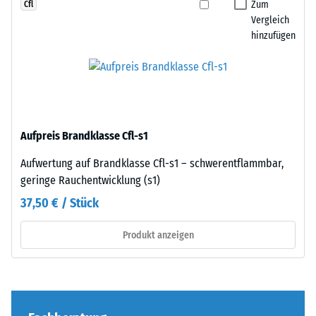
den
Zum
Cfl
Zur
Rändern
Vergleich
Bestimmung
hinzufügen
entsteht.
der
Jede
Druckfestigkeit
Seite
wird
kann
das
an
Prüfverfahren
jede
nach
Aufpreis Brandklasse Cfl-s1
Seite
BS
einer
Aufwertung auf Brandklasse Cfl-s1 – schwerentflammbar,
7188:1998
anderen
geringe Rauchentwicklung (s1)
angewendet.
Platte
Dabei
37,50 € / Stück
angelegt
wird
werden.
ein
Produkt anzeigen
Die
Prüfkörper
Verzahnung
mit
greift
einer
passgenau
Fläche
ineinander