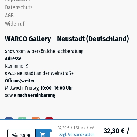
Stunden
Datenschutz
Struktur
gemessen,
AGB
der
um
Widerruf
Bodenseite
die
bleibende
WARCO Gallery – Neustadt (Deutschland)
Verformung
zu
Showroom & persönliche Fachberatung
bestimmen.
Adresse
Die
Zusätzlich
Klemmhof 9
Bodenseite
wird
67433 Neustadt an der Weinstraße
ist
überprüft,
Öffnungszeiten
eben,
ob
Mittwoch–Freitag
10:00–16:00 Uhr
ohne
das
sowie
nach Vereinbarung
eingeprägte
Material
Struktur.
um
Das
die
Produkt
Belastungsstelle
liegt
32,30 € / 1 Stück / m²
32,30 € /
herum
vollflächig
-
+
zzgl. Versandkosten