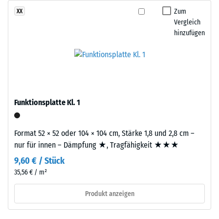
gelangen. Alle Lagen werden lose übereinander verlegt. Ein
Farbton
Zum
XX
Wärmedämmung -
Nachweis nach DIN 4109 gilt für den vollständigen
nachdunkelt.
Vergleich
Skalenwert 2 =
Bauteilaufbau samt Übertragungswegen, nicht für eine einzelne
hinzufügen
Wärmeleitfähigkeit
Platte.
ca. 0,12 W/(m·K)
Material
–
Druckfestigkeit
Bestandteile
-
und
Skalenwert
Aufbau
Funktionsplatte Kl. 1
5
=
Format 52 × 52 oder 104 × 104 cm, Stärke 1,8 und 2,8 cm –
Das
ca.
nur für innen – Dämpfung ★, Tragfähigkeit ★★★
Produkt
0
besteht
9,60 € / Stück
mm
aus
35,56 € / m²
gereinigtem,
verbleibende
Produkt anzeigen
schwarzem
Eindellung
ELT-
Gummigranulat