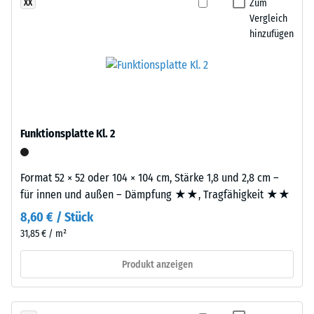
definierten
Zum
XX
anthrazitfarbene
Vergleich
Kraft
Produkte
hinzufügen
nachgibt.
wird
Eine
ein
geringe
farbloses,
Eindringtiefe
für
weist
farbige
auf
Varianten
Funktionsplatte Kl. 2
eine
ein
hohe
pigmentiertes
Druckfestigkeit
Format 52 × 52 oder 104 × 104 cm, Stärke 1,8 und 2,8 cm –
Bindemittel
hin,
für innen und außen – Dämpfung ★★, Tragfähigkeit ★★
verwendet.
während
8,60 € / Stück
eine
31,85 € / m²
Einbau
größere
–
Eindringtiefe
Produkt anzeigen
Verarbeitung
auf
–
eine
Montage
geringere