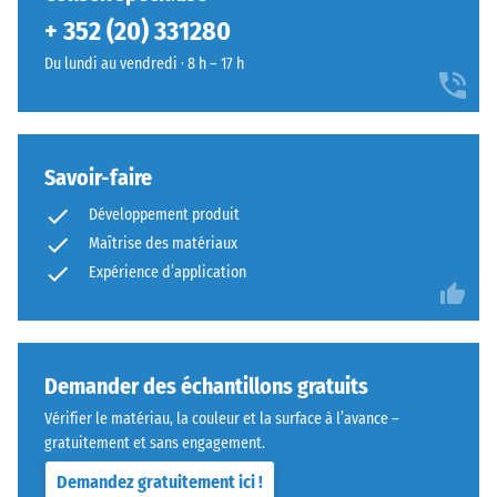
encore
+ 352 (20) 331280
été
sélectionné
Du lundi au vendredi · 8 h – 17 h
pour
la
comparaison.
Savoir-faire
Développement produit
Maîtrise des matériaux
Expérience d’application
Demander des échantillons gratuits
Vérifier le matériau, la couleur et la surface à l’avance –
gratuitement et sans engagement.
Demandez gratuitement ici !