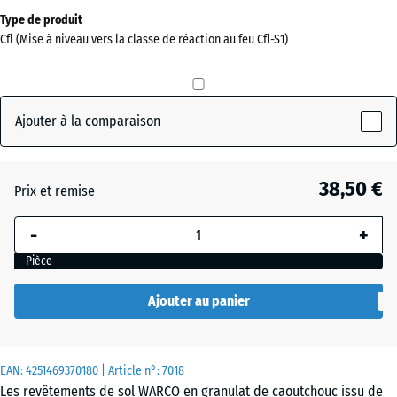
Dimensions
Type de produit
pour
Cfl (Mise à niveau vers la classe de réaction au feu Cfl-S1)
l’expédition
0
x
0
Ajouter à la comparaison
x
20
mm
38,50 €
Prix et remise
La
-
+
dimension
sélectionnée,
Pièce
encadrée en
bleu, est
Ajouter au panier
utilisée pour
le calcul des
besoins
EAN:
4251469370180
| Article n°:
7018
(sauf
Les revêtements de sol WARCO en granulat de caoutchouc issu de