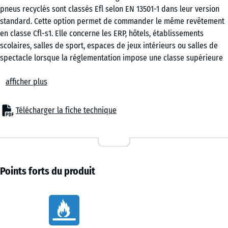
indication
pneus recyclés sont classés Efl selon EN 13501-1 dans leur version
contraire
standard. Cette option permet de commander le même revêtement
dans les
en classe Cfl-s1. Elle concerne les ERP, hôtels, établissements
données du
scolaires, salles de sport, espaces de jeux intérieurs ou salles de
produit).
spectacle lorsque la réglementation impose une classe supérieure
à Efl.
ED
afficher plus
Réglementation incendie
2
Dans certains bâtiments ouverts au public, les prescriptions de
cm
sécurité incendie imposent des revêtements classés Cfl-s1. Cette
Télécharger la fiche technique
exigence dépend du type de bâtiment, de son usage et du projet
d'aménagement. Le bureau de contrôle technique, l'architecte ou le
DZ
maître d'œuvre déterminent si cette classification est nécessaire.
1
- 1,00 €
Classement obtenu en fabrication
cm
Le passage d'Efl à Cfl-s1 est obtenu par l'ajout d'un additif
Points forts du produit
ignifugeant incorporé au granulat de caoutchouc ELT et au liant PU
pendant la fabrication. Ce procédé modifie le comportement au feu
DZ
Caractéristiques
sans changer les propriétés d'usage du revêtement. L'option doit
1,5
- 14,70 €
être définie avant la production, car aucun traitement ultérieur ne
cm