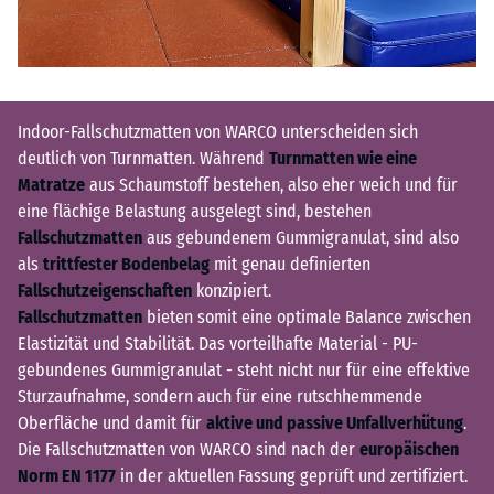
Indoor-Fallschutzmatten von WARCO unterscheiden sich
deutlich von Turnmatten. Während
Turnmatten wie eine
Matratze
aus Schaumstoff bestehen, also eher weich und für
eine flächige Belastung ausgelegt sind, bestehen
Fallschutzmatten
aus gebundenem Gummigranulat, sind also
als
trittfester Bodenbelag
mit genau definierten
Fallschutzeigenschaften
konzipiert.
Fallschutzmatten
bieten somit eine optimale Balance zwischen
Elastizität und Stabilität. Das vorteilhafte Material - PU-
gebundenes Gummigranulat - steht nicht nur für eine effektive
Sturzaufnahme, sondern auch für eine rutschhemmende
Oberfläche und damit für
aktive und passive Unfallverhütung
.
Die Fallschutzmatten von WARCO sind nach der
europäischen
Norm EN 1177
in der aktuellen Fassung geprüft und zertifiziert.