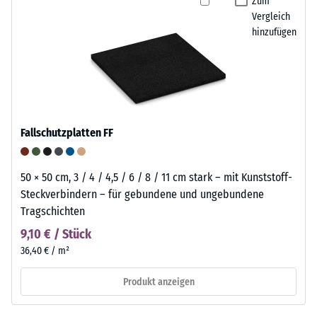
Zum
Sportanlage, eines Spielplatzes oder einer Boulderhalle
Art und Intensität der Nutzung ab, liegt aber in der Regel
Vergleich
einzufügen. Farbliche Akzente oder geometrische Muster, wie
zwischen 6 und 15 Jahren. Fallschutzmatten aus
hinzufügen
z.B. ein Schachbrett, können eingesetzt werden, um
Gummigranulat müssen erneuert werden, sobald sie brüchig
bestimmte Bereiche abzugrenzen oder hervorzuheben.
oder spröde werden oder ihre Elastizität verlieren.
Mit WARCO Fallschutzplatten, die mit farbigem EPDM-
Granulat eine organische Oberflächenstruktur wie Gras, Holz
oder Stein nachbilden, lassen sich naturnahe Gestaltungen
realisieren.
Fallschutzplatten FF
50 × 50 cm, 3 / 4 / 4,5 / 6 / 8 / 11 cm stark – mit Kunststoff-
Steckverbindern – für gebundene und ungebundene
Tragschichten
9,10 € / Stück
36,40 € / m²
Produkt anzeigen