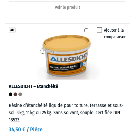
un
d’échelle
Voir le produit
liant
4
polyuréthane.
=
Ajouter à la
AD
env.
Installation
comparaison
–
0,25
Traitement
mm
–
d’empreinte
Montage
résiduelle
L'emboîtement
après
ALLESDICHT – Étanchéité
possède
24
des
heures
dents
Résine d’étanchéité liquide pour toiture, terrasse et sous-
arrondies
de
sol. 3 kg, 11 kg ou 25 kg. Sans solvant, souple, certifiée DIN
sur
18533.
décharge
les
34,50 € / Pièce
(BS
quatre