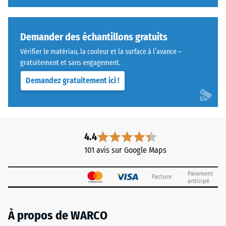
de
à
parement
résister
dans
Demander des échantillons gratuits
aux
un
charges
Vérifier le matériau, la couleur et la surface à l’avance –
système
localisées.
gratuitement et sans engagement.
multicouche
Elle
Demandez gratuitement ici !
:
indique
l'emboîtement
dans
maintient
quelle
la
mesure
couche
le
4.4
supérieure
matériau
101 avis sur Google Maps
en
se
place.
déforme
Les
lorsqu’une
bords
force
découpés
définie
À propos de WARCO
en
est