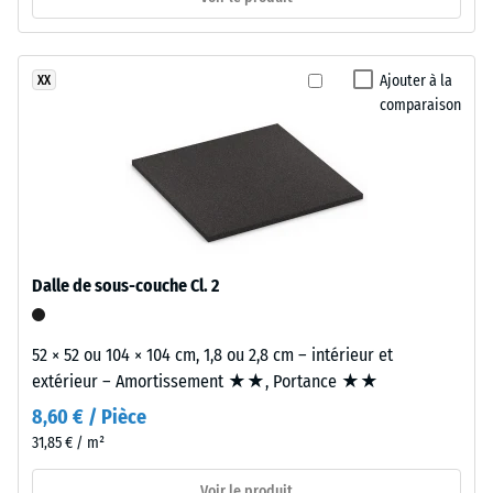
Matériau
perceptible
bicouche
Classe
composé
d’adhérence
Ajouter à la
XX
d’une
DS (EN
comparaison
couche
14041) -
d’usure
Valeur de
en
l’échelle 2 =
caoutchouc
Coefficient
EPDM
de
(caoutchouc
frottement
éthylène-
env. 0,38
Dalle de sous-couche Cl. 2
propyène-
Résistance
diène)
à
d’environ
52 × 52 ou 104 × 104 cm, 1,8 ou 2,8 cm – intérieur et
l'abrasion
2
extérieur – Amortissement ★★, Portance ★★
–
mm,
Résistance
8,60 € / Pièce
liée
à l'usure
31,85 € / m²
par
abrasive –
Valeur de
un
Voir le produit