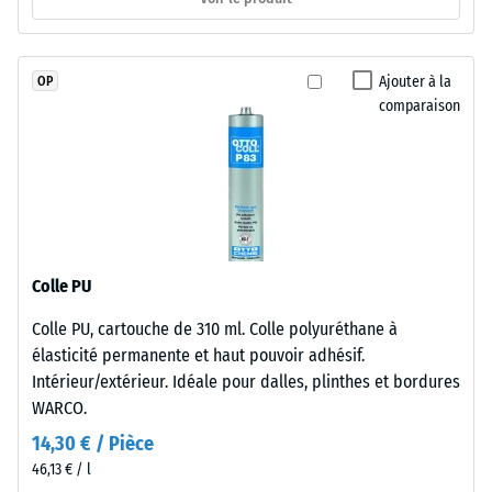
l'échelle 3
polyuréthane
= « très
stabilisé
bon » (BS
aux
Ajouter à la
OP
7188)
UV
comparaison
et
Perméabilité
présentant
à l'eau (EN
12616) –
une
Échelle 2 =
surface
Infiltration
fermée.
jusqu’à 10
La
mm/h (10
couche
Colle PU
l/h/m²)
porteuse
Colle PU, cartouche de 310 ml. Colle polyuréthane à
utilise
Résistance
élasticité permanente et haut pouvoir adhésif.
au
des
glissement
Intérieur/extérieur. Idéale pour dalles, plinthes et bordures
granulés
(EN 16165) –
WARCO.
de
Valeur de
caoutchouc
14,30 € / Pièce
l’échelle 3 =
issus
46,13 € / l
angle moyen
de