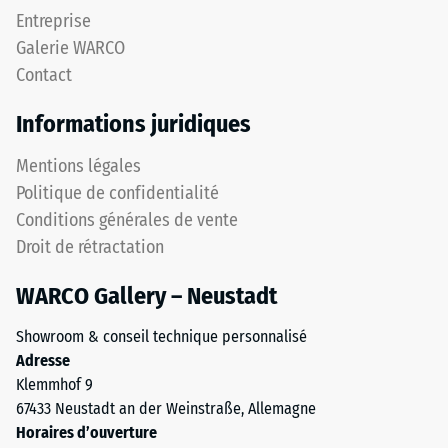
angle
appliquée.
Entreprise
droit
Une
Galerie WARCO
sans
faible
Contact
chanfrein
profondeur
produisent
d’empreinte
Informations juridiques
un
témoigne
joint
d’une
Mentions légales
capillaire
résistance
Politique de confidentialité
à
élevée
Conditions générales de vente
peine
à
visible.
Droit de rétractation
la
La
compression,
WARCO Gallery – Neustadt
surface
tandis
présente
qu’une
Showroom & conseil technique personnalisé
une
empreinte
Adresse
apparence
plus
Klemmhof 9
uniforme
profonde
67433 Neustadt an der Weinstraße, Allemagne
et
indique
Horaires d’ouverture
homogène.
une