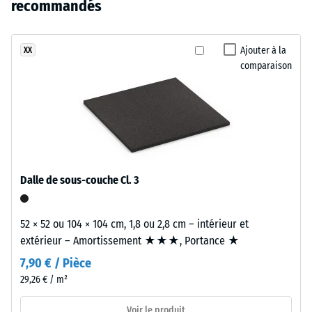
composent
recommandés
résiduelle
n’a
une
après 24
encore
surface
heures de
été
fraîche
Ajouter à la
XX
décharge
sélectionné
comparaison
et
(BS 7188)
pour
intense
Densité
la
inspirée
apparente
comparaison.
des
- valeur
reflets
d'échelle
de
4 = de 900
l'eau.
à 1000
Dalle de sous-couche Cl. 3
kg/m³
Matériau
Amortissement
52 × 52 ou 104 × 104 cm, 1,8 ou 2,8 cm – intérieur et
–
des chocs,
extérieur – Amortissement ★★★, Portance ★
Composants
vibrations et
bruits d'impact
et
7,90 € / Pièce
– Valeur de
structure
29,26 € / m²
l'échelle 1 =
atténuation
Voir le produit