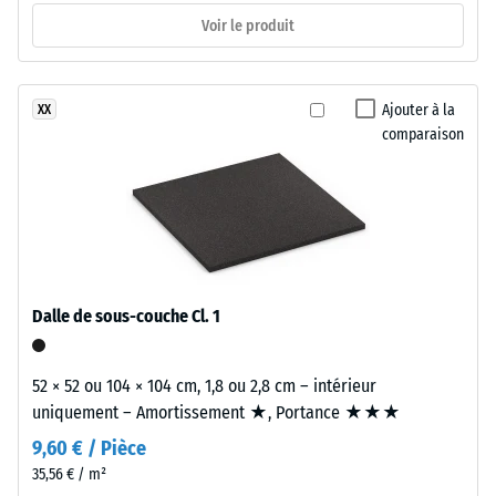
d’acceptation
pneus
Voir le produit
env. 15°,
recyclés
groupe R10
(ELT),
Isolation
«
Ajouter à la
XX
thermique –
End
comparaison
Valeur de
of
l’échelle 2 =
Life
Conductivité
Tyres
thermique
»,
env. 0,12
à
W/(m·K)
granulométrie
Résistance
fine
Dalle de sous-couche Cl. 1
à
et
à
la
52 × 52 ou 104 × 104 cm, 1,8 ou 2,8 cm – intérieur
haute
compression
uniquement – Amortissement ★, Portance ★★★
densité,
-
9,60 € / Pièce
liés
par
35,56 € / m²
Valeur