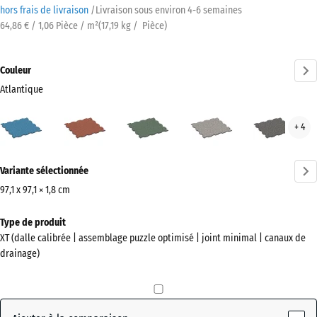
hors frais de livraison
/
Livraison sous environ
4-6 semaines
64,86 € / 1,06 Pièce / m²
(
17,19
kg
/ Pièce)
Couleur
Atlantique
Atlantique
Etna
Gazon
Granit
Gran
+ 4
(active)
anglais
gris
gris
fonc
Plus
Variante sélectionnée
d'informations
sur
97,1 x 97,1 × 1,8 cm
les
Dimensions
Type de produit
couleurs
pour
XT (dalle calibrée | assemblage puzzle optimisé | joint minimal | canaux de
?
l’expédition
drainage)
1010
Afficher
x
la
1010
palette
x