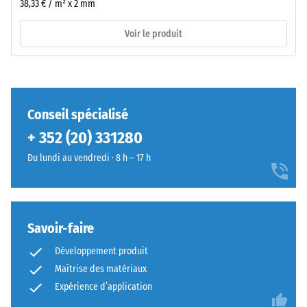
38,33 € / m² x 2 mm
côtés.
7188)
La
Voir le produit
géométrie
arrondie
assure
/ 5
un
assemblage
Conseil spécialisé
durable
+ 352 (20) 331280
en
empêchant
La
Du lundi au vendredi · 8 h – 17 h
le
résistance
glissement
à
des
la
dents.
compression
Savoir-faire
Cette
d’un
Développement produit
plaque
matériau
Maîtrise des matériaux
fonctionne
décrit
comme
Expérience d’application
sa
couche
capacité