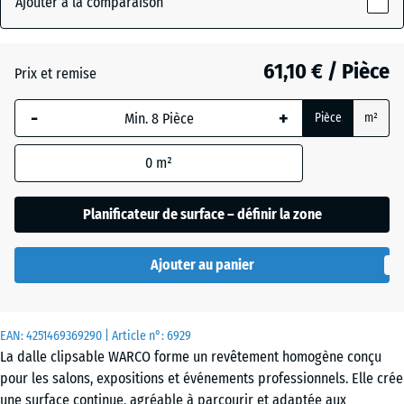
Ajouter à la comparaison
de
18
couleurs
mm
(active)
Atlantique
61,10 € / Pièce
Prix et remise
La
dimension
-
+
Pièce
m²
sélectionnée,
Etna
encadrée en
0
m²
bleu, est
utilisée pour
Gazon
le calcul des
Planificateur de surface – définir la zone
anglais
besoins
(sauf
Ajouter au panier
indication
Granit
contraire
gris
dans les
EAN:
données du
4251469369290
| Article n°:
6929
La dalle clipsable WARCO forme un revêtement homogène conçu
produit).
Granit
pour les salons, expositions et événements professionnels. Elle crée
gris
97,1
une surface continue, agréable à parcourir et adaptée aux