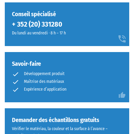
/ 5
arrondie
assure
Conseil spécialisé
un
+ 352 (20) 331280
assemblage
durable
La
Du lundi au vendredi · 8 h – 17 h
en
résistance
empêchant
à
le
la
glissement
compression
Savoir-faire
des
d’un
Développement produit
dents.
matériau
Cette
Maîtrise des matériaux
décrit
plaque
Expérience d’application
sa
fonctionne
capacité
comme
à
couche
résister
de
Demander des échantillons gratuits
aux
parement
charges
Vérifier le matériau, la couleur et la surface à l’avance –
dans
localisées.