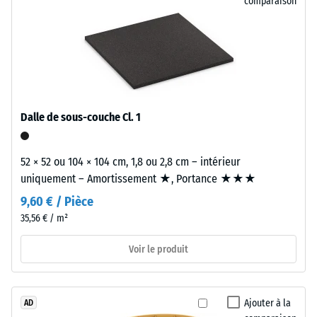
comparaison
Valeur de
«
l’échelle 2 =
End
Conductivité
of
thermique
Life
env. 0,12
Tyres
W/(m·K)
»,
Résistance
à
Dalle de sous-couche Cl. 1
à
granulométrie
fine
la
52 × 52 ou 104 × 104 cm, 1,8 ou 2,8 cm – intérieur
et
compression
uniquement – Amortissement ★, Portance ★★★
à
-
9,60 € / Pièce
haute
densité,
35,56 € / m²
Valeur
liés
d’échelle
Voir le produit
par
4
un
liant
=
polyuréthane.
Ajouter à la
AD
env.