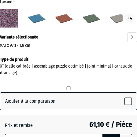
Lavande
Lavande
Atlantique
Etna
Gazon
Gran
+ 4
(active)
anglais
gris
Plus
Variante sélectionnée
d'informations
sur
97,1 x 97,1 × 1,8 cm
les
Dimensions
Type de produit
couleurs
pour
XT (dalle calibrée | assemblage puzzle optimisé | joint minimal | canaux de
?
l’expédition
drainage)
1010
Afficher
x
la
1010
palette
x
Ajouter à la comparaison
de
18
couleurs
mm
(active)
Lavande
61,10 € / Pièce
Prix et remise
La
dimension