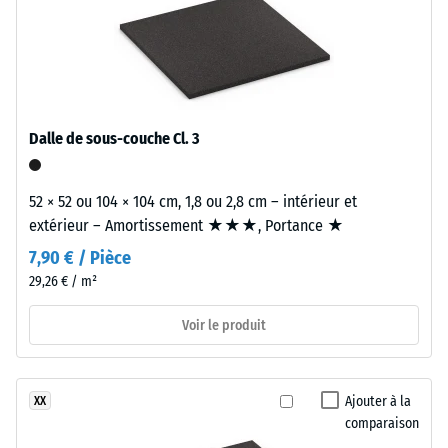
douce
Densité
la
et
apparente
comparaison.
nuancée
- valeur
à
d'échelle
l'atmosphère
4 = de 900
calme
à 1000
Dalle de sous-couche Cl. 3
et
kg/m³
équilibrée.
Amortissement
52 × 52 ou 104 × 104 cm, 1,8 ou 2,8 cm – intérieur et
des chocs,
extérieur – Amortissement ★★★, Portance ★
Matériau
vibrations et
bruits d'impact
–
7,90 € / Pièce
– Valeur de
Composants
29,26 € / m²
l'échelle 1 =
et
atténuation
structure
Voir le produit
perceptible
Classe
Matériau
d’adhérence
Ajouter à la
XX
bicouche
DS (EN
comparaison
composé
14041) -