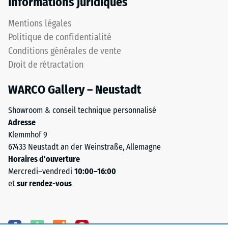
Informations juridiques
chanfrein
témoigne
produisent
d’une
Mentions légales
un
résistance
Politique de confidentialité
joint
élevée
capillaire
Conditions générales de vente
à
à
Droit de rétractation
la
peine
compression,
visible.
WARCO Gallery – Neustadt
tandis
La
qu’une
Showroom & conseil technique personnalisé
surface
empreinte
Adresse
présente
plus
Klemmhof 9
une
profonde
67433 Neustadt an der Weinstraße, Allemagne
apparence
indique
Horaires d’ouverture
uniforme
une
Mercredi–vendredi
10:00–16:00
et
moindre
et
sur rendez-vous
homogène.
résistance
aux
charges
Structure
ponctuelles.
du