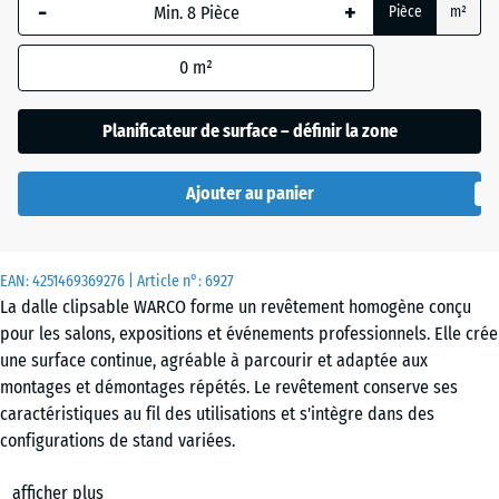
-
+
Pièce
m²
sélectionnée,
Atlantique
encadrée en
0
m²
bleu, est
utilisée pour
Etna
le calcul des
Planificateur de surface – définir la zone
besoins
(sauf
Gazon
Ajouter au panier
indication
anglais
contraire
dans les
EAN:
données du
4251469369276
| Article n°:
6927
Granit
La dalle clipsable WARCO forme un revêtement homogène conçu
produit).
gris
pour les salons, expositions et événements professionnels. Elle crée
97,1
une surface continue, agréable à parcourir et adaptée aux
x
montages et démontages répétés. Le revêtement conserve ses
97,1
Granit
caractéristiques au fil des utilisations et s'intègre dans des
×
gris
configurations de stand variées.
1,8
foncé
Pose simple
cm
afficher plus
Les dalles se posent librement sur un support plan et porteur, sans