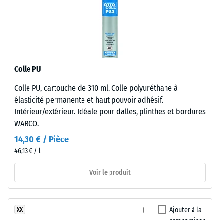
UV
à l'eau (EN
12616) –
et
Échelle 2 =
présentant
Infiltration
une
jusqu’à 10
surface
mm/h (10
fermée.
Colle PU
l/h/m²)
La
Colle PU, cartouche de 310 ml. Colle polyuréthane à
couche
Résistance
élasticité permanente et haut pouvoir adhésif.
au
porteuse
glissement
Intérieur/extérieur. Idéale pour dalles, plinthes et bordures
utilise
(EN 16165) –
WARCO.
des
Valeur de
granulés
14,30 € / Pièce
l’échelle 3 =
de
46,13 € / l
angle moyen
caoutchouc
d’acceptation
issus
Voir le produit
env. 15°,
de
groupe R10
pneus
Isolation
recyclés
Ajouter à la
XX
thermique –
(ELT),