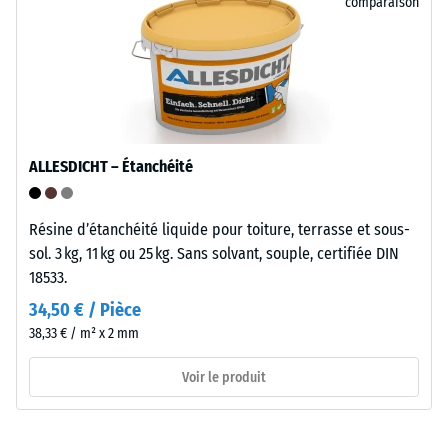
comparaison
0,25
Installation
mm
–
d’empreinte
Traitement
–
résiduelle
Montage
après
ALLESDICHT – Étanchéité
24
L'emboîtement
heures
possède
Résine d’étanchéité liquide pour toiture, terrasse et sous-
des
de
sol. 3 kg, 11 kg ou 25 kg. Sans solvant, souple, certifiée DIN
dents
18533.
décharge
arrondies
34,50 € / Pièce
(BS
sur
38,33 € / m² x 2 mm
les
7188)
quatre
Voir le produit
côtés.
La
géométrie