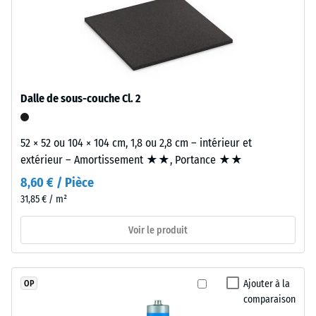
d’une
Valeur de
couche
l’échelle 2 =
d’usure
Coefficient
en
de
caoutchouc
frottement
EPDM
env. 0,38
Dalle de sous-couche Cl. 2
(caoutchouc
Résistance
éthylène-
à
propyène-
52 × 52 ou 104 × 104 cm, 1,8 ou 2,8 cm – intérieur et
l'abrasion
diène)
extérieur – Amortissement ★★, Portance ★★
–
d’environ
Résistance
8,60 € / Pièce
2
à l'usure
31,85 € / m²
mm,
abrasive –
Valeur de
liée
Voir le produit
l'échelle 3
par
= « très
un
bon » (BS
polyuréthane
Ajouter à la
OP
7188)
stabilisé
comparaison
aux
Perméabilité