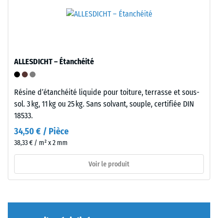
et
densité
compacité.
apparente
d'un
matériau
Installation
décrit
–
ALLESDICHT – Étanchéité
le
Traitement
rapport
–
entre
Résine d’étanchéité liquide pour toiture, terrasse et sous-
Montage
sa
sol. 3 kg, 11 kg ou 25 kg. Sans solvant, souple, certifiée DIN
masse
18533.
L'emboîtement
et
34,50 € / Pièce
possède
son
38,33 € / m² x 2 mm
des
volume
dents
total,
Voir le produit
arrondies
y
sur
compris
les
tous
quatre
les
côtés.
pores,