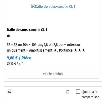
d'échelle
à
granulométrie
2
moyenne
=
et
de
à
densité
780
Dalle de sous-couche Cl. 1
standard,
à
liés
52 × 52 ou 104 × 104 cm, 1,8 ou 2,8 cm – intérieur
840
par
uniquement – Amortissement ★, Portance ★★★
un
kg/m³
9,60 € / Pièce
liant
polyuréthane.
35,56 € / m²
L'ensemble
Voir le produit
forme
/ 5
une
structure
intermédiaire
Ajouter à la
AD
comparaison
entre
souplesse
La