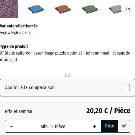
Lavande
Atlantique
Etna
Gazon
Gran
+ 4
(active)
anglais
gris
Plus
Variante sélectionnée
d'informations
44,6 x 44,6 × 2,8 cm
sur
les
Type de produit
couleurs
XT (dalle calibrée | assemblage puzzle optimisé | joint minimal | canaux de
?
drainage)
Afficher
la
palette
Ajouter à la comparaison
de
couleurs
20,20 € / Pièce
(active)
Lavande
Prix et remise
-
+
Pièce
m²
Atlantique