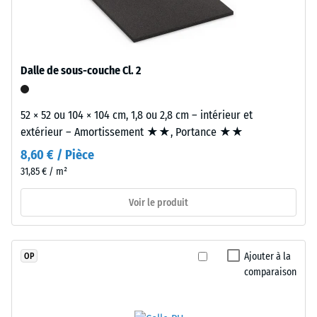
d'usure
l'échelle 2
en
= « bon »
caoutchouc
(BS 7188)
EPDM
Dalle de sous-couche Cl. 2
Perméabilité
(caoutchouc
à l'eau (EN
éthylène-
12616) –
propylène-
52 × 52 ou 104 × 104 cm, 1,8 ou 2,8 cm – intérieur et
Échelle 4 =
diène)
extérieur – Amortissement ★★, Portance ★★
Infiltration
d'environ
environ 600
8,60 € / Pièce
3,3
mm/h (600
31,85 € / m²
mm,
l/h/m²)
liée
Voir le produit
Résistance
par
au
un
glissement
polyuréthane
(EN 16165) –
Ajouter à la
OP
stabilisé
Valeur de
comparaison
aux
l’échelle 4 =
UV.
angle moyen
d’acceptation
La