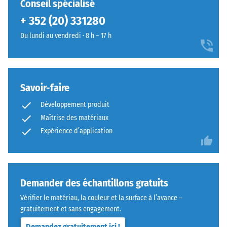
Conseil spécialisé
La
cavités
+ 352 (20) 331280
géométrie
et
arrondie
inclusions
Du lundi au vendredi · 8 h – 17 h
assure
d'air.
un
Pour
assemblage
les
durable
produits
Savoir-faire
en
WARCO,
Développement produit
empêchant
cette
le
Maîtrise des matériaux
valeur
glissement
Expérience d’application
se
des
situe
dents.
généralement
Cette
entre
plaque
600
Demander des échantillons gratuits
fonctionne
et
Vérifier le matériau, la couleur et la surface à l’avance –
comme
1250
gratuitement et sans engagement.
couche
kg/m³.
Demandez gratuitement ici !