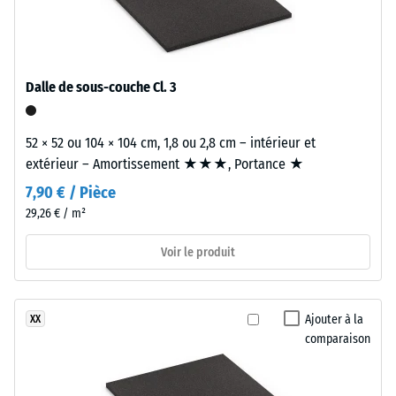
comparaison.
nuancée
nette
à
l'atmosphère
Classe
d’adhérence
calme
Dalle de sous-couche Cl. 3
DS (EN
et
14041) -
équilibrée.
Valeur de
52 × 52 ou 104 × 104 cm, 1,8 ou 2,8 cm – intérieur et
l’échelle 5 =
extérieur – Amortissement ★★★, Portance ★
Matériau
Coefficient
de
–
7,90 € / Pièce
frottement
Composants
29,26 € / m²
env. 0,6
et
structure
Voir le produit
Résistance
à
l'abrasion
Matériau
–
Ajouter à la
XX
bicouche
Résistance
comparaison
composé
à l'usure
d'une
abrasive –
couche
Valeur de