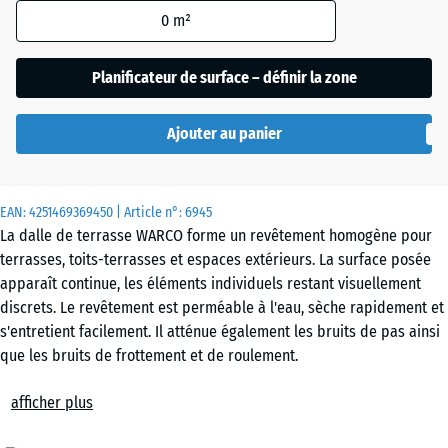
0
m²
Etna
Planificateur de surface – définir la zone
Ajouter au panier
Gazon
anglais
EAN:
4251469369450
| Article n°:
6945
La dalle de terrasse WARCO forme un revêtement homogène pour
Granit
terrasses, toits-terrasses et espaces extérieurs. La surface posée
gris
apparaît continue, les éléments individuels restant visuellement
discrets. Le revêtement est perméable à l'eau, sèche rapidement et
s'entretient facilement. Il atténue également les bruits de pas ainsi
Granit
que les bruits de frottement et de roulement.
gris
Pose simple
foncé
afficher plus
Les dalles sont posées librement sur un support plan et porteur,
sans fixation supplémentaire. L'assemblage puzzle calibré maintient