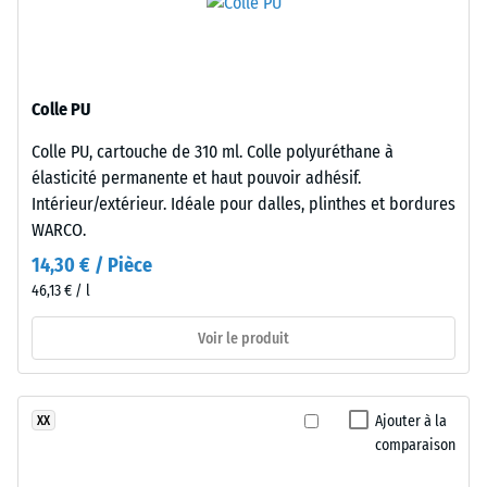
env. 16°,
couche
groupe R10
porteuse
utilise
Isolation
des
thermique –
Colle PU
granulés
Valeur de
Colle PU, cartouche de 310 ml. Colle polyuréthane à
de
l’échelle 3 =
élasticité permanente et haut pouvoir adhésif.
Conductivité
caoutchouc
thermique
Intérieur/extérieur. Idéale pour dalles, plinthes et bordures
issus
env. 0,11
WARCO.
de
W/(m·K)
pneus
14,30 € / Pièce
recyclés
Résistant
46,13 € / l
(ELT),
au gel
«
Voir le produit
Densité
End
apparente
of
Life
-
Ajouter à la
XX
Tyres
comparaison
valeur
»,