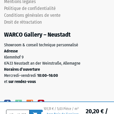
Mentions légales
droit
de
Politique de confidentialité
sans
l'échelle
chanfrein
Conditions générales de vente
correspondant
produisent
Droit de rétractation
à
un
une
joint
WARCO Gallery – Neustadt
plage
capillaire
de
Showroom & conseil technique personnalisé
à
densité
Adresse
peine
spécifique.
Klemmhof 9
visible.
Par
67433 Neustadt an der Weinstraße, Allemagne
La
exemple,
Horaires d’ouverture
surface
la
Mercredi–vendredi
10:00–16:00
présente
valeur
et
sur rendez-vous
une
d'échelle
apparence
2
uniforme
représente
et
une
homogène.
densité
101,51 € / 5,03 Pièce / m²
20,20 € /
apparente