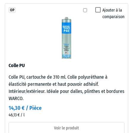
(BS 7188)
un
Ajouter à la
OP
polyuréthane
Perméabilité
comparaison
stabilisé
à l'eau (EN
aux
12616) –
Échelle 5 =
UV.
Infiltration
Sa
environ 1000
structure
mm/h (1000
à
l/h/m²)
pores
Colle PU
ouverts
Résistance
Colle PU, cartouche de 310 ml. Colle polyuréthane à
laisse
au
élasticité permanente et haut pouvoir adhésif.
glissement
l'eau
(EN 16165) –
Intérieur/extérieur. Idéale pour dalles, plinthes et bordures
s'écouler
Valeur de
WARCO.
suivant
l’échelle 4 =
la
14,30 € / Pièce
angle moyen
pente
46,13 € / l
d’acceptation
du
env. 16°,
support.
Voir le produit
groupe R10