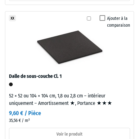
La
Isolation
couche
thermique –
porteuse
Ajouter à la
XX
Valeur de
est
comparaison
l’échelle 2 =
constituée
Conductivité
de
thermique
granulés
env. 0,12
de
W/(m·K)
caoutchouc
Résistant
issus
au gel
de
Dalle de sous-couche Cl. 1
Résistance
pneus
recyclés
à
52 × 52 ou 104 × 104 cm, 1,8 ou 2,8 cm – intérieur
(ELT),
la
uniquement – Amortissement ★, Portance ★★★
«
compression
9,60 € / Pièce
End
of
35,56 € / m²
-
Life
Valeur
Voir le produit
Tyres