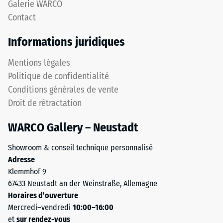
appliquée.
Galerie WARCO
l'emboîtement
Une
Contact
maintient
faible
la
profondeur
Informations juridiques
couche
d’empreinte
supérieure
témoigne
Mentions légales
en
d’une
Politique de confidentialité
place.
résistance
Conditions générales de vente
Les
élevée
bords
Droit de rétractation
à
découpés
la
WARCO Gallery – Neustadt
en
compression,
angle
tandis
Showroom & conseil technique personnalisé
droit
qu’une
Adresse
sans
empreinte
Klemmhof 9
chanfrein
plus
67433 Neustadt an der Weinstraße, Allemagne
produisent
profonde
Horaires d’ouverture
un
indique
Mercredi–vendredi
10:00–16:00
joint
une
et
sur rendez-vous
capillaire