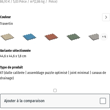
86,93 € / 5,03 Pièce / m²
(
2,86
kg
/ Pièce)
Couleur
Travertin
Travertin
Atlantique
Etna
Gazon
Gran
+ 4
(active)
anglais
gris
Plus
Variante sélectionnée
d'informations
44,6 x 44,6 x 1,8 cm
sur
les
Type de produit
couleurs
XT (dalle calibrée | assemblage puzzle optimisé | joint minimal | canaux de
?
drainage)
Afficher
la
palette
Ajouter à la comparaison
de
couleurs