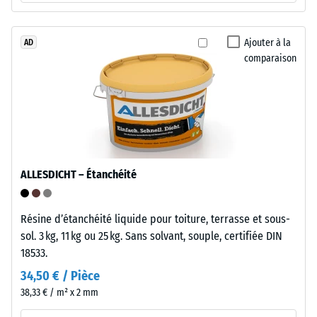
d’échelle
»,
à
1
granulométrie
Ajouter à la
AD
=
comparaison
grossière
env.
et
à
1
faible
mm
densité,
d’empreinte
liés
par
résiduelle
ALLESDICHT – Étanchéité
un
après
liant
24
polyuréthane
Résine d’étanchéité liquide pour toiture, terrasse et sous-
standard.
heures
sol. 3 kg, 11 kg ou 25 kg. Sans solvant, souple, certifiée DIN
18533.
de
Installation
34,50 € / Pièce
décharge
–
38,33 € / m² x 2 mm
(BS
Traitement