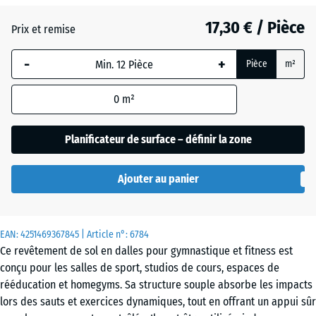
17,30 € / Pièce
(active)
Travertin
Prix et remise
-
+
Pièce
m²
Atlantique
0
m²
Etna
Planificateur de surface – définir la zone
Ajouter au panier
Gazon
anglais
EAN:
4251469367845
| Article n°:
6784
Ce revêtement de sol en dalles pour gymnastique et fitness est
Granit
conçu pour les salles de sport, studios de cours, espaces de
gris
rééducation et homegyms. Sa structure souple absorbe les impacts
lors des sauts et exercices dynamiques, tout en offrant un appui sûr