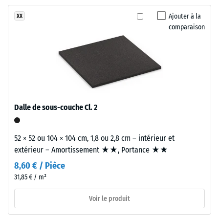
Classe
d’adhérence
Ajouter à la
XX
Matériau
DS (EN
comparaison
bicouche
14041) -
comprenant
Valeur de
une
l’échelle 4 =
couche
Coefficient
d'usure
de
en
frottement
caoutchouc
env. 0,53
Dalle de sous-couche Cl. 2
EPDM
Résistance
(caoutchouc
à
éthylène-
52 × 52 ou 104 × 104 cm, 1,8 ou 2,8 cm – intérieur et
l'abrasion
propylène-
extérieur – Amortissement ★★, Portance ★★
–
diène)
Résistance
8,60 € / Pièce
d'environ
à l'usure
31,85 € / m²
3,3
abrasive –
Valeur de
mm,
Voir le produit
l'échelle 2
liée
= « bon »
par