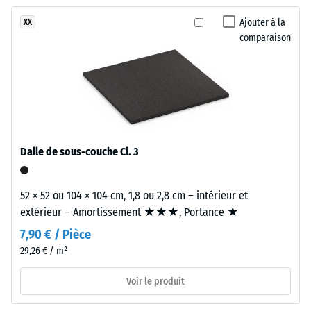
encore
calcaires
heures de
été
naturels
Ajouter à la
XX
décharge
sélectionné
comparaison
et
(BS 7188)
pour
donnent
Densité
la
à
apparente
comparaison.
la
- valeur
surface
d'échelle
une
1 = jusqu'à
apparence
780
Dalle de sous-couche Cl. 3
lumineuse
kg/m³
et
Amortissement
minérale.
52 × 52 ou 104 × 104 cm, 1,8 ou 2,8 cm – intérieur et
des chocs,
extérieur – Amortissement ★★★, Portance ★
vibrations et
bruits d'impact
Matériau
7,90 € / Pièce
– Valeur de
–
29,26 € / m²
l'échelle 2 =
Composants
atténuation
et
Voir le produit
confortable
structure