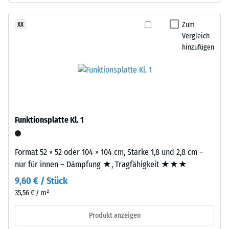
nach
Recycling
24
von
Zum
XX
Stunden
Altreifen.
Vergleich
Entlastung
hinzufügen
EPDM
(Ethylen-
(BS
Propylen-
7188)
Dien-
Kautschuk)
ist
Funktionsplatte Kl. 1
ein
synthetischer,
/ 5
durchgefärbter
Format 52 × 52 oder 104 × 104 cm, Stärke 1,8 und 2,8 cm –
und
nur für innen – Dämpfung ★, Tragfähigkeit ★★★
schadstofffreier
9,60 € / Stück
Kautschuk.
Die
35,56 € / m²
Polyurethan
Druckfestigkeit
dient
eines
Produkt anzeigen
als
Werkstoffes