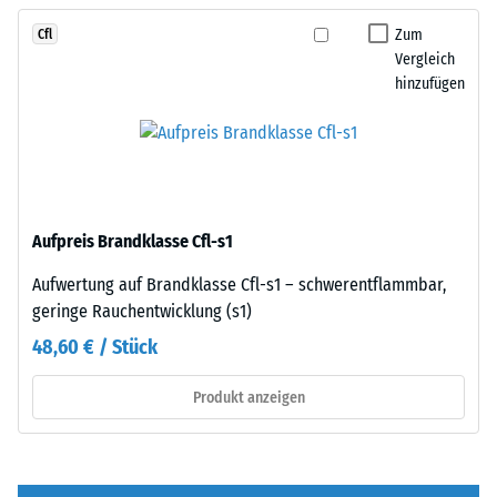
von
Fase
100
Zum
Cfl
–
mm²
Vergleich
entsteht
hinzufügen
(entspricht
lediglich
1
eine
cm²)
kaum
mit
sichtbare
einer
Haarfuge.
Kraft
Bei
Aufpreis Brandklasse Cfl-s1
von
gleichem
1000
Farbdesign
Aufwertung auf Brandklasse Cfl-s1 – schwerentflammbar,
N
sind
geringe Rauchentwicklung (s1)
(ca.
die
48,60 € / Stück
105
Platten
kg)
kaum
Produkt anzeigen
auf
zu
eine
erkennen,
Materialprobe
die
gedrückt.
Oberfläche