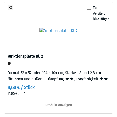
Widerstandsfähigkeit
wobei
Zum
XX
gegenüber
die
Vergleich
Punktbelastungen
Puzzleverzahnung
hinzufügen
hinweist.
an
Punktbelastungen
den
entstehen
Rändern
z.
entsteht.
B.
Jede
durch
Seite
Funktionsplatte Kl. 2
Schuhe
kann
mit
an
hohen
Format 52 × 52 oder 104 × 104 cm, Stärke 1,8 und 2,8 cm –
jede
Absätzen,
für innen und außen – Dämpfung ★★, Tragfähigkeit ★★
Seite
Möbelbeine,
einer
8,60 € / Stück
Pflanzkübel
anderen
31,85 € / m²
auf
Platte
Rollen
Produkt anzeigen
angelegt
oder
werden.
Gerätefüße.