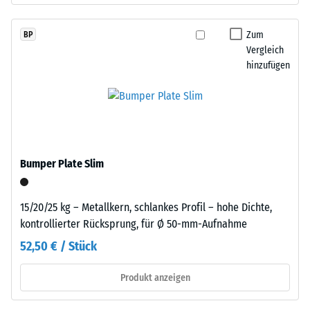
Einbau
definierten
–
Kraft
Verarbeitung
Zum
BP
nachgibt.
Vergleich
–
Eine
hinzufügen
Montage
geringe
Eindringtiefe
weist
auf
eine
hohe
Bumper Plate Slim
Druckfestigkeit
Die
hin,
Platten
während
15/20/25 kg – Metallkern, schlankes Profil – hohe Dichte,
werden
eine
kontrollierter Rücksprung, für Ø 50-mm-Aufnahme
präzise
größere
aus
52,50 € / Stück
Eindringtiefe
einem
auf
größeren
Produkt anzeigen
eine
Format
geringere
geschnitten,