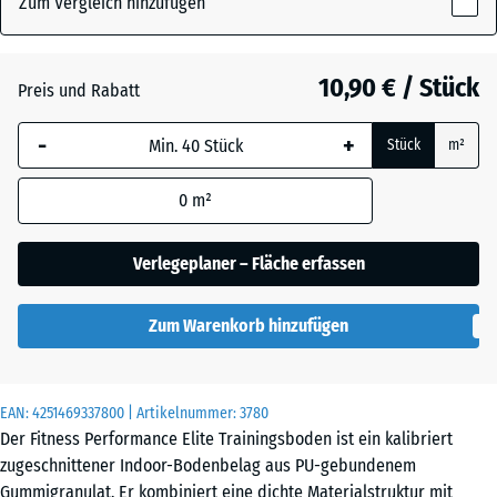
Zum Vergleich hinzufügen
x
15
mm
Altsilber
+ 0,60 €
10,90 € / Stück
Preis und Rabatt
Die gewählte, blau
-
+
Stück
m²
umrandete
Anthrazit
- 1,70 €
Abmessung wird
0
m²
(sofern in den
Produktdaten nicht
Farngrün
+ 0,60 €
anders angegeben)
Verlegeplaner – Fläche erfassen
für die
Bedarfsberechnung
Leicht Blau
Zum Warenkorb hinzufügen
verwendet.
Gesprenkelt
50
x
EAN:
4251469337800
| Artikelnummer:
3780
50
Leicht Gelb
Der Fitness Performance Elite Trainingsboden ist ein kalibriert
x
Gesprenkelt
zugeschnittener Indoor-Bodenbelag aus PU-gebundenem
1,5
Gummigranulat. Er kombiniert eine dichte Materialstruktur mit