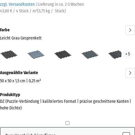
zzgl. Versandkosten
/
Lieferung in ca.
2-3 Wochen
43,60 € / 4 Stück / m²
(
3,75
kg
/ Stück)
Farbe
Leicht Grau Gesprenkelt
Leicht
Altsilber
Anthrazit
Farngrün
Leic
+ 5
Grau
Blau
Gesprenkelt
Gesp
Mehr
(active)
Ausgewählte Variante
Informationen
zu
50 x 50 x 1,5 cm | 0,25 m²
den
Abmessungen
Produkttyp
Farben?
für
DZ (Puzzle-Verbindung | kalibriertes Format | präzise geschnittene Kanten |
den
Farbpalette
hohe Dichte)
Versand
anzeigen
530
Leicht Grau
x
(active)
Gesprenkelt
530