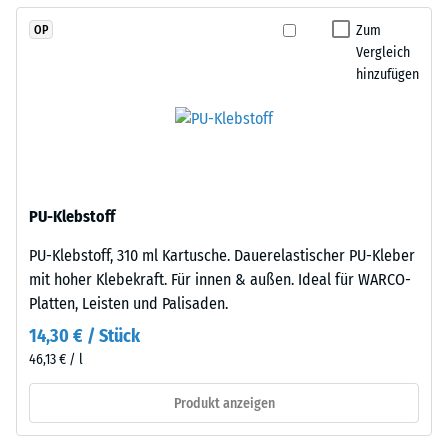
Die
Zur
Verzahnung
Zum
OP
Bestimmung
greift
Vergleich
der
hinzufügen
passgenau
Druckfestigkeit
ineinander
wird
und
das
bildet
Prüfverfahren
eine
nach
feste,
BS
PU-Klebstoff
lagestabile
7188:1998
Verbindung.
PU-Klebstoff, 310 ml Kartusche. Dauerelastischer PU-Kleber
angewendet.
Da
mit hoher Klebekraft. Für innen & außen. Ideal für WARCO-
Dabei
die
Platten, Leisten und Palisaden.
wird
Kanten
ein
14,30 € / Stück
rechtwinklig
Prüfkörper
46,13 € / l
geschnitten
mit
sind
Produkt anzeigen
einer
–
Fläche
ohne