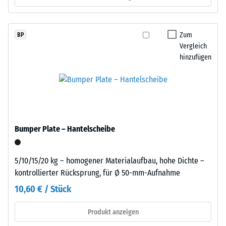
gelangen. Alle Lagen werden lose übereinander verlegt. Ein
%
Wärmedämmung -
Nachweis nach DIN 4109 gilt für den vollständigen
farbigem
Skalenwert 2 =
Bauteilaufbau samt Übertragungswegen, nicht für eine einzelne
EPDM-
Zum
BP
Wärmeleitfähigkeit
Platte.
Granulat.
Vergleich
ca. 0,12 W/(m·K)
Die
hinzufügen
Druckfestigkeit
Abkürzung
-
ELT
steht
Skalenwert
für
5
„End
=
of
Bumper Plate – Hantelscheibe
Life
ca.
Tyres“
0
5/10/15/20 kg – homogener Materialaufbau, hohe Dichte –
–
kontrollierter Rücksprung, für Ø 50-mm-Aufnahme
mm
das
10,60 € / Stück
Granulat
verbleibende
stammt
Eindellung
Produkt anzeigen
aus
dem