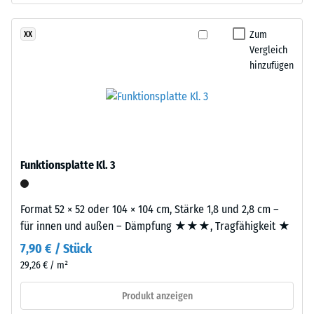
Bindemittel.
beschreibt
Die
seinen
Zum
XX
farbigen
Widerstand
Vergleich
EPDM-
gegen
hinzufügen
Partikel
punktuelle
sind
Belastungen.
als
Sie
einzelne
gibt
Farbeinschlüsse
an,
in
Funktionsplatte Kl. 3
in
der
welchem
fein
Maße
strukturierten,
Format 52 × 52 oder 104 × 104 cm, Stärke 1,8 und 2,8 cm –
der
überwiegend
für innen und außen – Dämpfung ★★★, Tragfähigkeit ★
Werkstoff
schwarzen
7,90 € / Stück
unter
Oberfläche
29,26 € / m²
der
sichtbar.
Einwirkung
Produkt anzeigen
einer