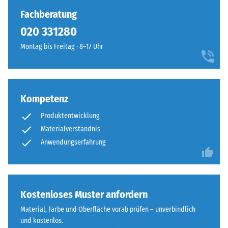
Die
wirkt
Fachberatung
resultierende
durchgehend
020 331280
Eindrucktiefe
und
wird
Montag bis Freitag · 8–17 Uhr
einheitlich.
zunächst
unmittelbar
Struktur
nach
der
der
Kompetenz
Bodenseite
Belastung
Produktentwicklung
und
dann
Materialverständnis
in
Anwendungserfahrung
regelmäßigen
Die
Abständen
Bodenseite
über
ist
einen
eben,
Kostenloses Muster anfordern
Zeitraum
ohne
Material, Farbe und Oberfläche vorab prüfen – unverbindlich
von
eingeprägte
und kostenlos.
24