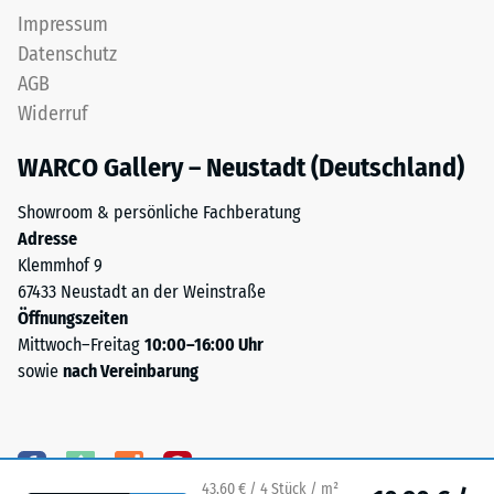
intakt
vorgesehen;
Impressum
bleibt
ist
Datenschutz
und
eine
AGB
keine
Entwässerung
Risse,
Widerruf
erforderlich,
Spalten
muss
WARCO Gallery – Neustadt (Deutschland)
oder
sie
Löcher
durch
Showroom & persönliche Fachberatung
aufweist.
geeignete
Adresse
Diese
bauliche
Klemmhof 9
Anforderung
Maßnahmen
67433 Neustadt an der Weinstraße
wird
sichergestellt
Öffnungszeiten
für
werden.
Mittwoch–Freitag
10:00–16:00 Uhr
jeden
Der
sowie
nach Vereinbarung
Skalenwert
Einbau
erfüllt.
erfolgt
Die
auf
Einstufung
einem
der
dauerhaft
43,60 € / 4 Stück / m²