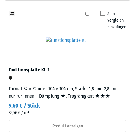
nach
ELT-
24
Gummigranulat
Zum
XX
grober
Stunden
Vergleich
Körnung,
hinzufügen
Entlastung
gebunden
(BS
mit
Polyurethan.
7188)
Die
Abkürzung
ELT
Funktionsplatte Kl. 1
steht
/ 5
für
Format 52 × 52 oder 104 × 104 cm, Stärke 1,8 und 2,8 cm –
„End
nur für innen – Dämpfung ★, Tragfähigkeit ★★★
of
9,60 € / Stück
Life
Tyres“
35,56 € / m²
Die
–
Druckfestigkeit
Produkt anzeigen
das
eines
Granulat