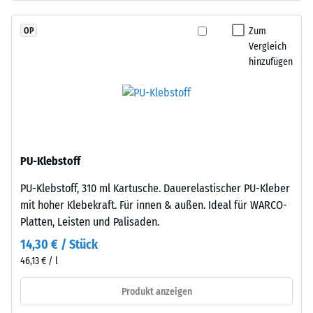
Granulat
Skalenwert 2 =
(Ethylen-
Wärmeleitfähigkeit
Zum
OP
Propylen-
ca. 0,12 W/(m·K)
Vergleich
Dien-
hinzufügen
Frostbeständig
Kautschuk),
gebunden
Druckfestigkeit
mit
-
Polyurethan.
Skalenwert
Die
Nutzschicht
1
PU-Klebstoff
ist
=
PU-Klebstoff, 310 ml Kartusche. Dauerelastischer PU-Kleber
offenporig
ca.
mit hoher Klebekraft. Für innen & außen. Ideal für WARCO-
angelegt.
Platten, Leisten und Palisaden.
Die
1
Basisschicht
14,30 € / Stück
mm
besteht
46,13 € / l
verbleibende
aus
gereinigtem,
Produkt anzeigen
Eindellung
schwarzem