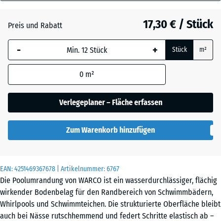
18
mm
Dunkelgrauer
17,30 € / Stück
Preis und Rabatt
Granit
Die gewählte, blau
-
+
Stück
m²
umrandete
Abmessung wird
0
m²
(sofern in den
Englischer
Produktdaten nicht
Rasen
anders angegeben)
Verlegeplaner – Fläche erfassen
für die
Bedarfsberechnung
Zum Warenkorb hinzufügen
Feuersglut
verwendet.
44,6
x
EAN:
4251469367678
| Artikelnummer:
6767
Grauer
44,6
Die Poolumrandung von WARCO ist ein wasserdurchlässiger, flächig
Granit
x
wirkender Bodenbelag für den Randbereich von Schwimmbädern,
1,8
Whirlpools und Schwimmteichen. Die strukturierte Oberfläche bleibt
cm
auch bei Nässe rutschhemmend und federt Schritte elastisch ab –