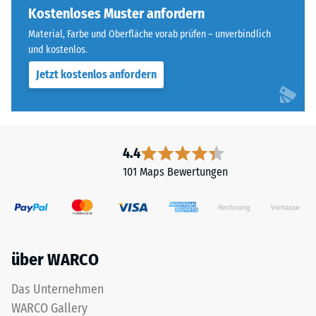
Die
Kostenloses Muster anfordern
Widerstandsfähigkeit
runde
gegenüber
Material, Farbe und Oberfläche vorab prüfen – unverbindlich
Zahnform
Punktbelastungen
und kostenlos.
sorgt
hinweist.
Jetzt kostenlos anfordern
für
Punktbelastungen
einen
entstehen
besonders
z.
stabilen
B.
Plattenverbund
durch
4.4
und
Schuhe
101 Maps Bewertungen
verhindert
mit
ein
hohen
Aufeinanderrutschen
Absätzen,
der
Möbelbeine,
Zähne.
Pflanzkübel
über WARCO
Diese
auf
Platte
Rollen
Das Unternehmen
ist
oder
WARCO Gallery
als