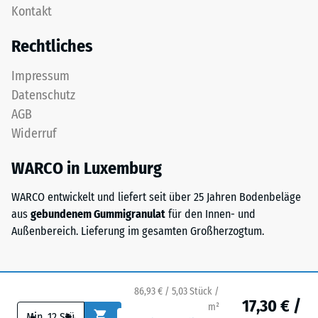
Gerätefüße.
Kontakt
Deckplatte
Zur
in
Bestimmung
Rechtliches
einem
der
Schichtsystem
Druckfestigkeit
Impressum
konzipiert:
wird
Datenschutz
Eine
das
AGB
oder
Prüfverfahren
Widerruf
mehrere
nach
Lagen
BS
WARCO in Luxemburg
werden
7188:1998
übereinander
angewendet.
WARCO entwickelt und liefert seit über 25 Jahren Bodenbeläge
verlegt,
Dabei
aus
gebundenem Gummigranulat
für den Innen- und
die
wird
Außenbereich. Lieferung im gesamten Großherzogtum.
Puzzleverzahnung
ein
hält
Prüfkörper
die
mit
obere
einer
86,93 € / 5,03 Stück /
17,30 € /
Schicht
m²
Fläche
-
+