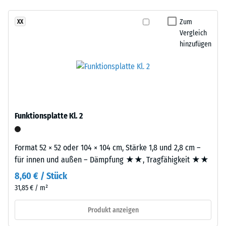
- Beständigkeit
Produkt
gegen
Zum
XX
ist
abrasiven
Vergleich
zweilagig
Verschleiß -
hinzufügen
aufgebaut.
Skalenwert 2 =
Die
"gut" (BS 7188)
ca.
Wasserdurchlässigkeit
3
(EN 12616) -
mm
Skalenwert 5 =
starke
Infiltration ca. 1000
Funktionsplatte Kl. 2
Nutzschicht
mm/h (1000 l/h/m²)
besteht
Rutschhemmung
aus
Format 52 × 52 oder 104 × 104 cm, Stärke 1,8 und 2,8 cm –
(EN 16165) -
neu
für innen und außen – Dämpfung ★★, Tragfähigkeit ★★
Skalenwert 4 =
hergestelltem,
mittlerer
8,60 € / Stück
durchgefärbtem
Akzeptanzwinkel
31,85 € / m²
und
ca. 16°, Gruppe
schadstofffreiem
R10
Produkt anzeigen
EPDM-
Wärmedämmung -