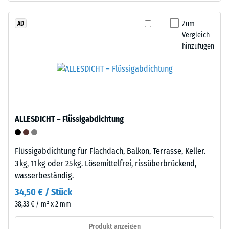
Werkstoffes
stammt
beschreibt
aus
Zum
AD
seinen
Vergleich
dem
Widerstand
hinzufügen
Recycling
gegen
von
punktuelle
Altreifen.
Belastungen.
Die
Sie
Basisschicht
gibt
wird
an,
ALLESDICHT – Flüssigabdichtung
mit
in
geringer
welchem
Dichte
Maße
Flüssigabdichtung für Flachdach, Balkon, Terrasse, Keller.
gepresst.
der
3 kg, 11 kg oder 25 kg. Lösemittelfrei, rissüberbrückend,
Werkstoff
wasserbeständig.
unter
Einbau
34,50 € / Stück
der
–
38,33 € / m² x 2 mm
Einwirkung
Verarbeitung
einer
–
Produkt anzeigen