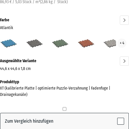
86,93 € / 5,03 Stück / m²
(
2,86
kg
/ Stück)
Farbe
Atlantik
Atlantik
Dunkelgrauer
Englischer
Feuersglut
Grau
+ 4
(active)
Granit
Rasen
Gran
Mehr
Ausgewählte Variante
Informationen
zu
44,6 x 44,6 x 1,8 cm
den
Abmessungen
Produkttyp
Farben?
für
XT (kalibrierte Platte | optimierte Puzzle-Verzahnung | Fadenfuge |
den
Farbpalette
Drainagekanäle)
Versand
anzeigen
485
x
(active)
Atlantik
485
Zum Vergleich hinzufügen
x