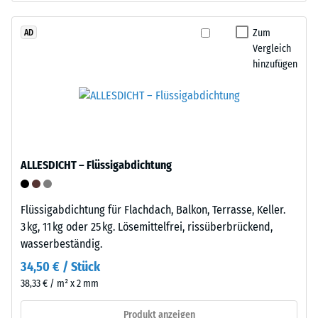
Werkstoffes
Tyres“
beschreibt
–
Zum
AD
seinen
Vergleich
das
Widerstand
hinzufügen
Granulat
gegen
stammt
punktuelle
aus
Belastungen.
dem
Sie
Recycling
gibt
von
an,
ALLESDICHT – Flüssigabdichtung
Altreifen.
in
Die
welchem
Basisschicht
Maße
Flüssigabdichtung für Flachdach, Balkon, Terrasse, Keller.
wird
der
3 kg, 11 kg oder 25 kg. Lösemittelfrei, rissüberbrückend,
mit
Werkstoff
wasserbeständig.
geringer
unter
34,50 € / Stück
Dichte
der
38,33 € / m² x 2 mm
gepresst.
Einwirkung
einer
Produkt anzeigen