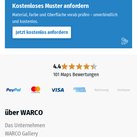
allen
Kostenloses Muster anfordern
Widerstandsfähigkeit
vier
gegenüber
Material, Farbe und Oberfläche vorab prüfen – unverbindlich
Seiten
Punktbelastungen
und kostenlos.
ausgebildet.
hinweist.
Jetzt kostenlos anfordern
Die
Punktbelastungen
runde
entstehen
Zahnform
z.
sorgt
B.
für
durch
4.4
einen
Schuhe
101 Maps Bewertungen
besonders
mit
stabilen
hohen
Plattenverbund
Absätzen,
und
Möbelbeine,
verhindert
Pflanzkübel
über WARCO
ein
auf
Aufeinanderrutschen
Rollen
Das Unternehmen
der
oder
WARCO Gallery
Zähne.