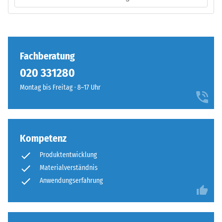
definierten
Einbau
Kraft
–
nachgibt.
Verarbeitung
Eine
–
geringe
Fachberatung
Montage
Eindringtiefe
020 331280
weist
Montag bis Freitag · 8–17 Uhr
auf
eine
hohe
Druckfestigkeit
Die
hin,
Kompetenz
Puzzleverzahnung
während
Produktentwicklung
ist
eine
Materialverständnis
mit
größere
gerundeten,
Anwendungserfahrung
Eindringtiefe
wellenförmigen
auf
Zähnen
eine
an
geringere