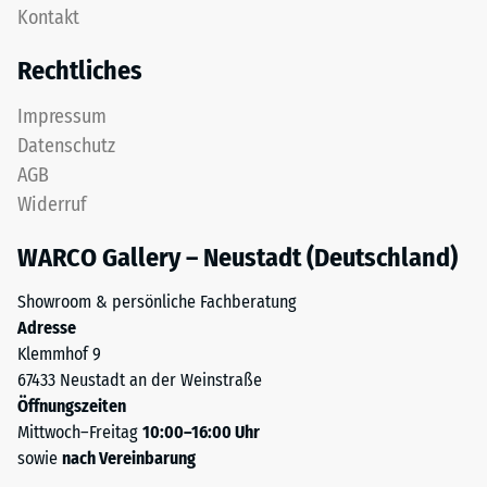
Gerätefüße.
Kontakt
Diese
Zur
Platte
Bestimmung
Rechtliches
ist
der
als
Druckfestigkeit
Impressum
Deckplatte
wird
Datenschutz
in
das
AGB
einem
Prüfverfahren
Widerruf
Schichtsystem
nach
konzipiert:
BS
WARCO Gallery – Neustadt (Deutschland)
Eine
7188:1998
oder
angewendet.
Showroom & persönliche Fachberatung
mehrere
Dabei
Adresse
Lagen
wird
Klemmhof 9
werden
ein
67433 Neustadt an der Weinstraße
übereinander
Prüfkörper
Öffnungszeiten
verlegt,
mit
Mittwoch–Freitag
10:00–16:00 Uhr
die
einer
sowie
nach Vereinbarung
Puzzleverzahnung
Fläche