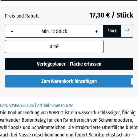
18
mm
Atlantik
17,30 € / Stück
Preis und Rabatt
Die gewählte, blau
-
+
Stück
m²
umrandete
Dunkelgrauer
Abmessung wird
Granit
0
m²
(sofern in den
Produktdaten nicht
anders angegeben)
Verlegeplaner – Fläche erfassen
Englischer
für die
Rasen
Bedarfsberechnung
Zum Warenkorb hinzufügen
verwendet.
Feuersglut
44,6
x
EAN:
4251469367616
| Artikelnummer:
6761
44,6
Die Poolumrandung von WARCO ist ein wasserdurchlässiger, flächig
x
Lavendel
wirkender Bodenbelag für den Randbereich von Schwimmbädern,
1,8
Whirlpools und Schwimmteichen. Die strukturierte Oberfläche bleibt
cm
auch bei Nässe rutschhemmend und federt Schritte elastisch ab –