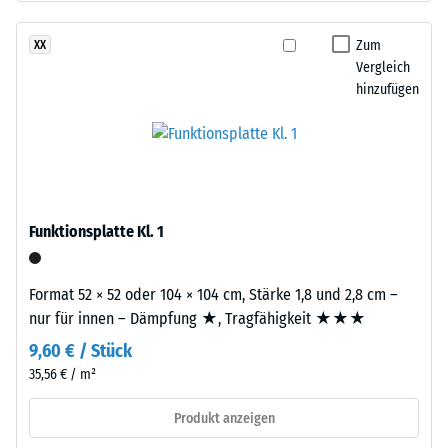
nach
besteht
24
aus
Zum
XX
gereinigtem,
Stunden
Vergleich
schwarzem
hinzufügen
Entlastung
ELT-
(BS
Gummigranulat
grober
7188)
Körnung,
gebunden
mit
Funktionsplatte Kl. 1
Polyurethan.
/ 5
Die
Format 52 × 52 oder 104 × 104 cm, Stärke 1,8 und 2,8 cm –
Abkürzung
nur für innen – Dämpfung ★, Tragfähigkeit ★★★
ELT
9,60 € / Stück
steht
für
35,56 € / m²
Die
„End
Druckfestigkeit
Produkt anzeigen
of
eines
Life