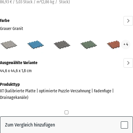
86,93 € / 5,03 Stück / m²
(
2,86
kg
/ Stück)
Farbe
Grauer Granit
Grauer
Atlantik
Dunkelgrauer
Englischer
Feue
+ 4
Granit
Granit
Rasen
(active)
Mehr
Ausgewählte Variante
Informationen
zu
44,6 x 44,6 x 1,8 cm
den
Abmessungen
Produkttyp
Farben?
für
XT (kalibrierte Platte | optimierte Puzzle-Verzahnung | Fadenfuge |
den
Farbpalette
Drainagekanäle)
Versand
anzeigen
485
Grauer
x
(active)
Granit
485
Zum Vergleich hinzufügen
x