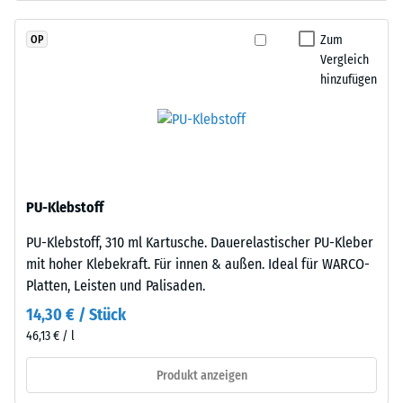
durchgefärbtem
Skalenwert 2 =
und
Wärmeleitfähigkeit
Zum
OP
schadstofffreiem
ca. 0,12 W/(m·K)
Vergleich
EPDM-
hinzufügen
Frostbeständig
Granulat
(Ethylen-
Druckfestigkeit
Propylen-
-
Dien-
Skalenwert
Kautschuk),
gebunden
1
PU-Klebstoff
mit
=
PU-Klebstoff, 310 ml Kartusche. Dauerelastischer PU-Kleber
Polyurethan.
ca.
mit hoher Klebekraft. Für innen & außen. Ideal für WARCO-
Die
Platten, Leisten und Palisaden.
Nutzschicht
1
ist
14,30 € / Stück
mm
offenporig
46,13 € / l
verbleibende
angelegt.
Die
Produkt anzeigen
Eindellung
Basisschicht