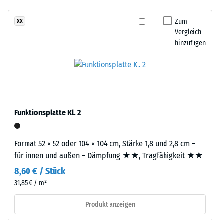
- Beständigkeit
und
gegen
Aufbau
Zum
XX
abrasiven
Vergleich
Verschleiß -
hinzufügen
Dieses
Skalenwert 2 =
Produkt
"gut" (BS 7188)
ist
Wasserdurchlässigkeit
zweilagig
(EN 12616) -
aufgebaut.
Skalenwert 5 =
Die
Infiltration ca. 1000
Funktionsplatte Kl. 2
ca.
mm/h (1000 l/h/m²)
3
Rutschhemmung
mm
Format 52 × 52 oder 104 × 104 cm, Stärke 1,8 und 2,8 cm –
(EN 16165) -
starke
für innen und außen – Dämpfung ★★, Tragfähigkeit ★★
Skalenwert 4 =
Nutzschicht
mittlerer
8,60 € / Stück
besteht
Akzeptanzwinkel
31,85 € / m²
aus
ca. 16°, Gruppe
neu
R10
Produkt anzeigen
hergestelltem,
Wärmedämmung -