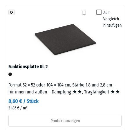
changierendes,
- Beständigkeit
natürlich
gegen
Zum
XX
wirkendes
abrasiven
Vergleich
Farbbild,
Verschleiß -
hinzufügen
Skalenwert 2 =
das
"gut" (BS 7188)
an
dunklen
Wasserdurchlässigkeit
Naturstein
(EN 12616) -
erinnert.
Skalenwert 5 =
Da
Infiltration ca. 1000
Funktionsplatte Kl. 2
EPDM
mm/h (1000 l/h/m²)
von
Rutschhemmung
Natur
Format 52 × 52 oder 104 × 104 cm, Stärke 1,8 und 2,8 cm –
(EN 16165) -
aus
für innen und außen – Dämpfung ★★, Tragfähigkeit ★★
Skalenwert 4 =
UV-
mittlerer
8,60 € / Stück
beständig
Akzeptanzwinkel
31,85 € / m²
ist
ca. 16°, Gruppe
und
R10
Produkt anzeigen
hochwertige
Wärmedämmung -