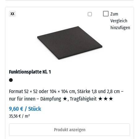
nach
gegenüber
24
Abrieb.
Zum
XX
Stunden
Vergleich
hinzufügen
Entlastung
Material
–
(BS
Bestandteile
7188)
und
Aufbau
Funktionsplatte Kl. 1
Dieses
/ 5
Produkt
Format 52 × 52 oder 104 × 104 cm, Stärke 1,8 und 2,8 cm –
ist
nur für innen – Dämpfung ★, Tragfähigkeit ★★★
zweilagig
9,60 € / Stück
aufgebaut.
Die
35,56 € / m²
Die
ca.
Druckfestigkeit
Produkt anzeigen
3
eines
mm