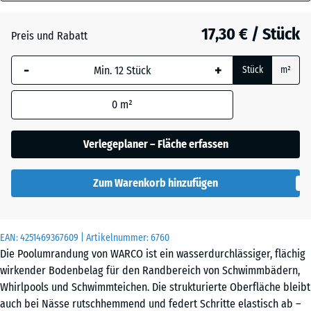
18
mm
Atlantik
17,30 € / Stück
Preis und Rabatt
Die gewählte, blau
-
+
Stück
m²
umrandete
Englischer
Abmessung wird
Rasen
0
m²
(sofern in den
Produktdaten nicht
anders angegeben)
Verlegeplaner – Fläche erfassen
Feuersglut
für die
Bedarfsberechnung
Zum Warenkorb hinzufügen
verwendet.
Grauer
Granit
44,6
x
EAN:
4251469367609
| Artikelnummer:
6760
44,6
Die Poolumrandung von WARCO ist ein wasserdurchlässiger, flächig
x
Lavendel
wirkender Bodenbelag für den Randbereich von Schwimmbädern,
1,8
Whirlpools und Schwimmteichen. Die strukturierte Oberfläche bleibt
cm
auch bei Nässe rutschhemmend und federt Schritte elastisch ab –