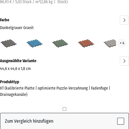
86,93 € / 5,03 Stück / m²
(
2,86
kg
/ Stück)
Farbe
Dunkelgrauer Granit
Dunkelgrauer
Atlantik
Englischer
Feuersglut
Grau
+ 4
Granit
Rasen
Gran
(active)
Mehr
Ausgewählte Variante
Informationen
zu
44,6 x 44,6 x 1,8 cm
den
Abmessungen
Produkttyp
Farben?
für
XT (kalibrierte Platte | optimierte Puzzle-Verzahnung | Fadenfuge |
den
Farbpalette
Drainagekanäle)
Versand
anzeigen
485
Dunkelgrauer
x
(active)
Granit
485
Zum Vergleich hinzufügen
x