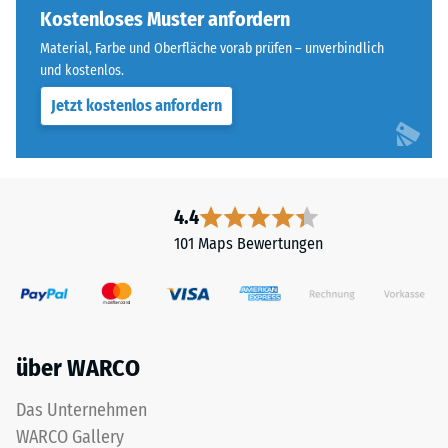
Abkürzung
Kostenloses Muster anfordern
Widerstandsfähigkeit
ELT
gegenüber
Material, Farbe und Oberfläche vorab prüfen – unverbindlich
steht
Punktbelastungen
und kostenlos.
für
hinweist.
Jetzt kostenlos anfordern
„End
Punktbelastungen
of
entstehen
Life
z.
Tyres“
B.
–
durch
4.4
das
Schuhe
101 Maps Bewertungen
Granulat
mit
stammt
hohen
aus
Absätzen,
dem
Möbelbeine,
Recycling
Pflanzkübel
über WARCO
von
auf
Altreifen.
Rollen
Das Unternehmen
Die
oder
WARCO Gallery
Basisschicht