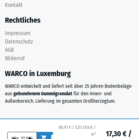
Gerätefüße.
Kontakt
wird
Zur
mit
Bestimmung
Rechtliches
geringer
der
Dichte
Druckfestigkeit
Impressum
gepresst.
wird
Datenschutz
das
AGB
Prüfverfahren
Einbau
Widerruf
nach
–
BS
Verarbeitung
WARCO in Luxemburg
7188:1998
–
angewendet.
Montage
WARCO entwickelt und liefert seit über 25 Jahren Bodenbeläge
Dabei
aus
gebundenem Gummigranulat
für den Innen- und
wird
Außenbereich. Lieferung im gesamten Großherzogtum.
Die
ein
Puzzleverzahnung
Prüfkörper
ist
mit
mit
einer
86,93 € / 5,03 Stück /
17,30 € /
gerundeten,
m²
Fläche
-
+