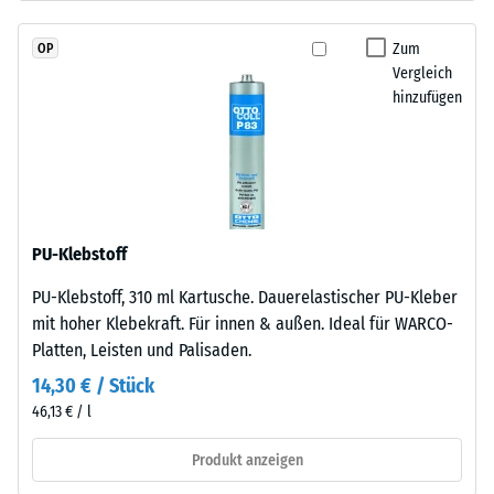
Pigmente
Skalenwert 2 =
vollständig
Wärmeleitfähigkeit
Zum
OP
in
ca. 0,12 W/(m·K)
Vergleich
das
hinzufügen
Frostbeständig
Granulat
eingebunden
Druckfestigkeit
sind,
-
bleibt
Skalenwert
die
Farbgebung
1
PU-Klebstoff
langfristig
=
PU-Klebstoff, 310 ml Kartusche. Dauerelastischer PU-Kleber
stabil
ca.
mit hoher Klebekraft. Für innen & außen. Ideal für WARCO-
–
Platten, Leisten und Palisaden.
sowohl
1
gegenüber
14,30 € / Stück
mm
UV-
46,13 € / l
verbleibende
Strahlung
Produkt anzeigen
als
Eindellung
auch