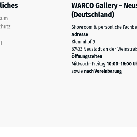
f
liches
WARCO Gallery – Neu
(Deutschland)
sum
ng
chutz
Showroom & persönliche Fachbe
Adresse
ten
Klemmhof 9
f
67433 Neustadt an der Weinstra
.
Öffnungszeiten
Mittwoch–Freitag
10:00–16:00 U
sowie
nach Vereinbarung
tiefe
tigkeit