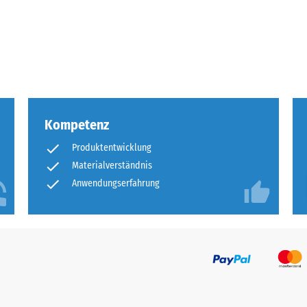
tigkeit
fes
bt
Kompetenz
and
Produktentwicklung
Materialverständnis
le
gen.
Anwendungserfahrung