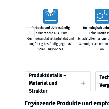
Vorteile
Farbecht und UV-beständig
Toxikologisch unb
Die Oberfläche aus EPDM-
Keine unzuläs
Gummigranulat ist farbstabil und
Schadstoffemissionen,
langfristig beständig gegen UV-
Gummigeruch nimmt m
Strahlung (Sonne).
ab.
Produktdetails
Vergle
Produktdetails –
Tec
–
Material und
Ver
Material
Struktur
Farbe
Druckfe
und
Lavendel
Ergänzende Produkte und empf
Struktur
Scheinb