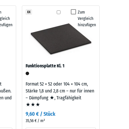
m
Zum
XX
gleich
Vergleich
 7188)
zufügen
hinzufügen
h/m²)
 R10
Funktionsplatte Kl. 1
t
Format 52 × 52 oder 104 × 104 cm,
außen.
Stärke 1,8 und 2,8 cm – nur für innen
ten und
– Dämpfung ★, Tragfähigkeit
★★★
9,60 € / Stück
35,56 € / m²