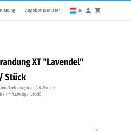
 Planung
Angebot & Muster
DE
randung XT "Lavendel"
 / Stück
sten
/
Lieferung in ca.
4-6 Wochen
tück / m²
(
2,86
kg
/ Stück)