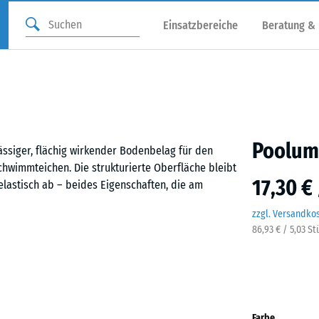
Einsatzbereiche
Beratung &
Poolum
ssiger, flächig wirkender Bodenbelag für den
wimmteichen. Die strukturierte Oberfläche bleibt
17,30 €
lastisch ab – beides Eigenschaften, die am
zzgl. Versandko
86,93 € / 5,03 S
also ohne weitere Befestigung, auf einem ebenen
Puzzleverzahnung passt exakt ineinander, hält die
 Fase in der Fläche kaum erkennbar. Zuschnitte
werden. Einzelne Platten lassen sich bei
Farbe