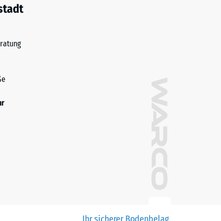
stadt
ratung
ße
hr
Ihr sicherer Bodenbelag.