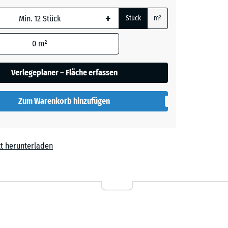
e, blau
rauer
+
Stück
m²
 wird
den
0
m²
en nicht
her
gegeben)
Verlegeplaner – Fläche erfassen
rechnung
Zum Warenkorb hinzufügen
lut
t herunterladen