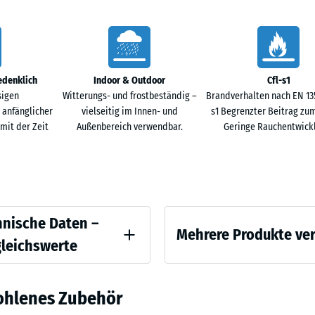
x
28,9
Terra
- 9,
x
Cotta
1,8
cm
edenklich
Indoor & Outdoor
Cfl-s1
Traverti
sigen
Witterungs- und frostbeständig –
Brandverhalten nach EN 1350
 anfänglicher
vielseitig im Innen- und
s1 Begrenzter Beitrag zu
it der Zeit
Außenbereich verwendbar.
Geringe Rauchentwick
ichswerte
hnische Daten –
Mehrere Produkte ve
gleichswerte
stigkeit - Skalenwert 1 = ca. 1 mm verbleibende Eindellung nach 24 Stunden En
Es
ohlenes Zubehör
wurde
are Dichte - Skalenwert 1 = bis 780 kg/m³