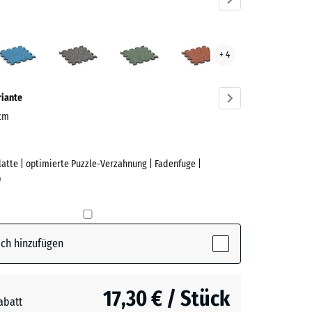
ndel
Atlantik
Dunkelgrauer
Englischer
Feuersglut
+ 4
ve)
Granit
Rasen
riante
 cm
Platte | optimierte Puzzle-Verzahnung | Fadenfuge |
e
)
(active)
l
ch hinzufügen
17,30 € / Stück
abatt