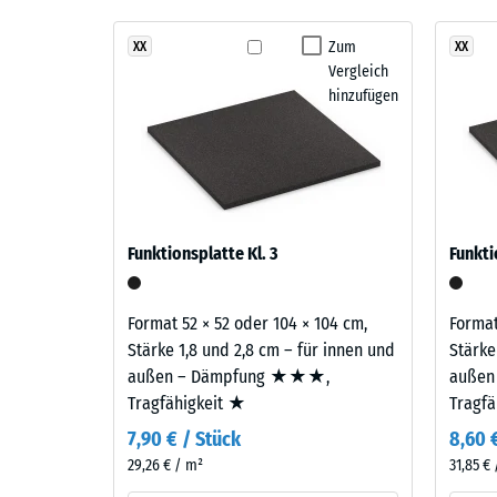
Stoß-, 
Lavendel
entsteht
Zum
XX
XX
Rutschfe
Vergleich
aus
Abriebfe
hinzufügen
einer
Mischung
Wasserdu
von
Rutschh
Violett-,
Blau-
Wärmedä
und
Frostbe
Funktionsplatte Kl. 3
Funkti
Rottönen,
Druckf
die
ein
-
Format 52 × 52 oder 104 × 104 cm,
Format
vielschichtiges,
Stärke 1,8 und 2,8 cm – für innen und
Stärke
Skale
sanftes
außen – Dämpfung ★★★,
außen
1
Farbbild
Tragfähigkeit ★
Tragf
mit
=
7,90 € / Stück
8,60 
ruhiger
ca.
29,26 € / m²
31,85 €
Ausstrahlung