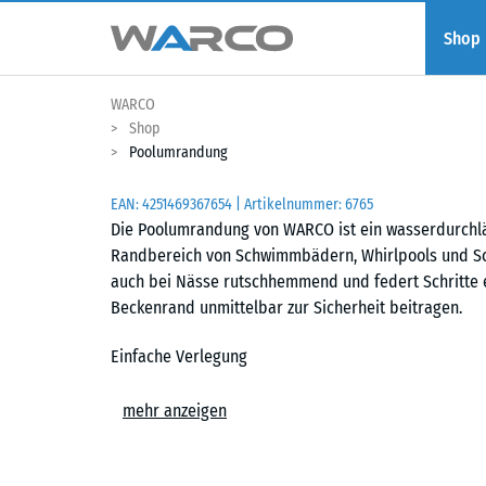
Shop
WARCO
Shop
Poolumrandung
EAN:
4251469367654
| Artikelnummer:
6765
Die Poolumrandung von WARCO ist ein wasserdurchlä
Randbereich von Schwimmbädern, Whirlpools und Sch
auch bei Nässe rutschhemmend und federt Schritte e
Beckenrand unmittelbar zur Sicherheit beitragen.
Einfache Verlegung
Die Platten der Poolumrandung werden schwimmend, 
mehr anzeigen
und tragfähigen Untergrund verlegt. Die kalibrierte 
Platten sicher zusammen und ist dank der fehlenden
können mit einer Stich- oder Kreissäge vorgenommen 