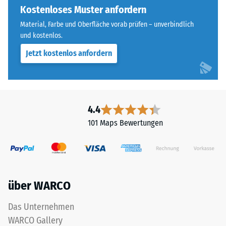
Die
Kostenloses Muster anfordern
Widerstandsfähigkeit
runde
gegenüber
Material, Farbe und Oberfläche vorab prüfen – unverbindlich
Zahnform
Punktbelastungen
und kostenlos.
sorgt
hinweist.
Jetzt kostenlos anfordern
für
Punktbelastungen
einen
entstehen
besonders
z.
stabilen
B.
Plattenverbund
durch
4.4
und
Schuhe
101 Maps Bewertungen
verhindert
mit
ein
hohen
Aufeinanderrutschen
Absätzen,
der
Möbelbeine,
Zähne.
Pflanzkübel
über WARCO
Diese
auf
Platte
Rollen
Das Unternehmen
ist
oder
WARCO Gallery
als