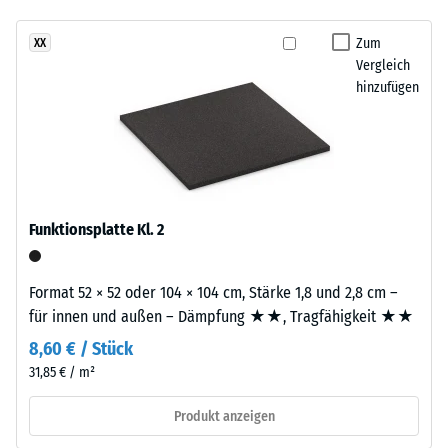
- Beständigkeit
und
gegen
Aufbau
Zum
XX
abrasiven
Vergleich
Verschleiß -
hinzufügen
Dieses
Skalenwert 2 =
Produkt
"gut" (BS 7188)
ist
Wasserdurchlässigkeit
zweilagig
(EN 12616) -
aufgebaut.
Skalenwert 5 =
Die
Infiltration ca. 1000
Funktionsplatte Kl. 2
ca.
mm/h (1000 l/h/m²)
3
Rutschhemmung
mm
Format 52 × 52 oder 104 × 104 cm, Stärke 1,8 und 2,8 cm –
(EN 16165) -
starke
für innen und außen – Dämpfung ★★, Tragfähigkeit ★★
Skalenwert 4 =
Nutzschicht
mittlerer
8,60 € / Stück
besteht
Akzeptanzwinkel
31,85 € / m²
aus
ca. 16°, Gruppe
neu
R10
Produkt anzeigen
hergestelltem,
Wärmedämmung -