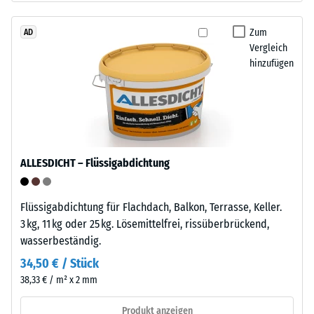
Werkstoffes
Tyres“
beschreibt
–
Zum
AD
seinen
Vergleich
das
Widerstand
hinzufügen
Granulat
gegen
stammt
punktuelle
aus
Belastungen.
dem
Sie
Recycling
gibt
von
an,
ALLESDICHT – Flüssigabdichtung
Altreifen.
in
Die
welchem
Basisschicht
Maße
Flüssigabdichtung für Flachdach, Balkon, Terrasse, Keller.
wird
der
3 kg, 11 kg oder 25 kg. Lösemittelfrei, rissüberbrückend,
mit
Werkstoff
wasserbeständig.
geringer
unter
34,50 € / Stück
Dichte
der
38,33 € / m² x 2 mm
gepresst.
Einwirkung
einer
Produkt anzeigen