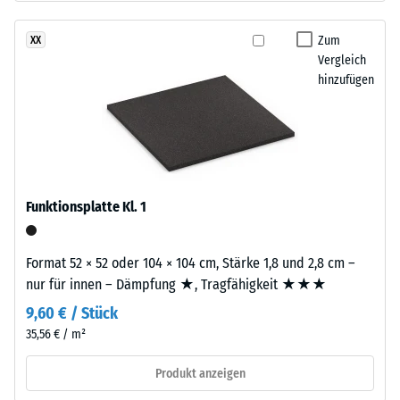
nach
besteht
24
aus
Zum
XX
gereinigtem,
Stunden
Vergleich
schwarzem
hinzufügen
Entlastung
ELT-
(BS
Gummigranulat
grober
7188)
Körnung,
gebunden
mit
Funktionsplatte Kl. 1
Polyurethan.
/ 5
Die
Format 52 × 52 oder 104 × 104 cm, Stärke 1,8 und 2,8 cm –
Abkürzung
nur für innen – Dämpfung ★, Tragfähigkeit ★★★
ELT
9,60 € / Stück
steht
für
35,56 € / m²
Die
„End
Druckfestigkeit
Produkt anzeigen
of
eines
Life