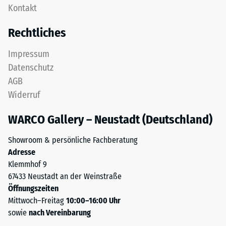
Gerätefüße.
Kontakt
Deckplatte
Zur
in
Bestimmung
Rechtliches
einem
der
Schichtsystem
Druckfestigkeit
Impressum
konzipiert:
wird
Datenschutz
Eine
das
AGB
oder
Prüfverfahren
Widerruf
mehrere
nach
Lagen
BS
WARCO Gallery – Neustadt (Deutschland)
werden
7188:1998
übereinander
angewendet.
Showroom & persönliche Fachberatung
verlegt,
Dabei
Adresse
die
wird
Klemmhof 9
Puzzleverzahnung
ein
67433 Neustadt an der Weinstraße
hält
Prüfkörper
Öffnungszeiten
die
mit
Mittwoch–Freitag
10:00–16:00 Uhr
obere
einer
sowie
nach Vereinbarung
Schicht
Fläche