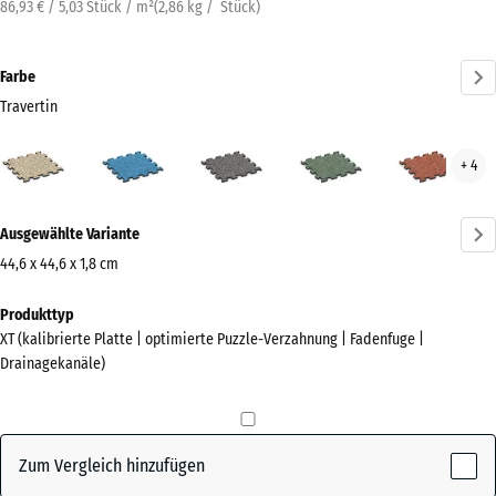
86,93 € / 5,03 Stück / m²
(
2,86
kg
/ Stück)
Farbe
Travertin
Travertin
Atlantik
Dunkelgrauer
Englischer
Feue
+ 4
(active)
Granit
Rasen
Mehr
Ausgewählte Variante
Informationen
zu
44,6 x 44,6 x 1,8 cm
den
Abmessungen
Produkttyp
Farben?
für
XT (kalibrierte Platte | optimierte Puzzle-Verzahnung | Fadenfuge |
den
Farbpalette
Drainagekanäle)
Versand
anzeigen
485
(active)
Travertin
x
485
Zum Vergleich hinzufügen
x