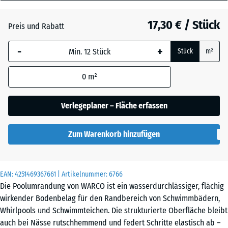
18
Atlantik
mm
17,30 € / Stück
Preis und Rabatt
Die gewählte, blau
Dunkelgrauer
-
+
Stück
m²
umrandete
Granit
Abmessung wird
0
m²
(sofern in den
Produktdaten nicht
Englischer
anders angegeben)
Verlegeplaner – Fläche erfassen
Rasen
für die
Bedarfsberechnung
Zum Warenkorb hinzufügen
verwendet.
Feuersglut
44,6
x
EAN:
4251469367661
| Artikelnummer:
6766
44,6
Grauer
Die Poolumrandung von WARCO ist ein wasserdurchlässiger, flächig
x
Granit
wirkender Bodenbelag für den Randbereich von Schwimmbädern,
1,8
Whirlpools und Schwimmteichen. Die strukturierte Oberfläche bleibt
cm
auch bei Nässe rutschhemmend und federt Schritte elastisch ab –