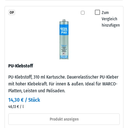
durchgefärbtem
Skalenwert 2 =
und
Wärmeleitfähigkeit
Zum
OP
schadstofffreiem
ca. 0,12 W/(m·K)
Vergleich
EPDM-
hinzufügen
Frostbeständig
Granulat
(Ethylen-
Druckfestigkeit
Propylen-
-
Dien-
Skalenwert
Kautschuk),
gebunden
1
PU-Klebstoff
mit
=
PU-Klebstoff, 310 ml Kartusche. Dauerelastischer PU-Kleber
Polyurethan.
ca.
mit hoher Klebekraft. Für innen & außen. Ideal für WARCO-
Die
Platten, Leisten und Palisaden.
Nutzschicht
1
ist
14,30 € / Stück
mm
offenporig
46,13 € / l
verbleibende
angelegt.
Die
Produkt anzeigen
Eindellung
Basisschicht