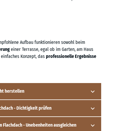
mpfohlene Aufbau funktionieren sowohl beim
erung
einer Terrasse, egal ob im Garten, am Haus
 einfaches Konzept, das
professionelle Ergebnisse
ht herstellen
chdach - Dichtigkeit prüfen
 muss zunächst ein
tragfähiger Untergrund
, die
llt werden.
 Arbeitsaufwand als auch die Kosten betrifft, ist eine
m Flachdach - Unebenheiten ausgleichen
e
Abdichtung gegen eindringende Feuchtigkeit
oft nicht
stoffrasengitter) in einer ca. 4 cm dicken