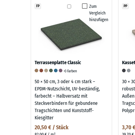
Zum
FP
PP
Vergleich
hinzufügen
Terrassenplatte Classic
Kasset
+3 Farben
50 × 50 cm, 3 oder 4 cm stark –
30 × 3
EPDM-Nutzschicht, UV-beständig,
robust
farbecht – Halbversatz mit
Außen
Steckverbindern für gebundene
Tragsc
Tragschichten und Kunststoff-
Polypr
Kiesgitter
20,50 € / Stück
3,70 
82,00 € / m²
39,70 €