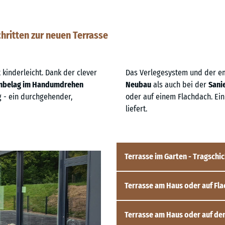
chritten zur neuen Terrasse
kinderleicht. Dank der clever
Das Verlegesystem und der e
enbelag im Handumdrehen
Neubau
als auch bei der
Sani
g - ein durchgehender,
oder auf einem Flachdach. Ein
liefert.
Terrasse im Garten - Tragschic
Terrasse am Haus oder auf Fla
Für eine neue Terrasse im Garten
sogenannte Tragschicht, hergeste
Besonders günstig, sowohl was den
Terrasse am Haus oder auf de
Bei bestehenden Terrassen ist di
Tragschicht aus Kieswaben
(Kunst