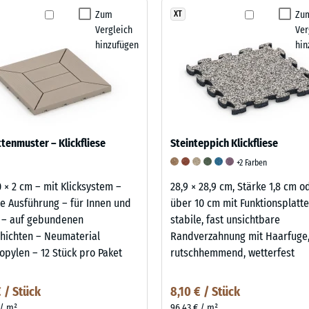
Zum
Zu
XT
Vergleich
Ver
hinzufügen
hin
tenmuster – Klickfliese
Steinteppich Klickfliese
+2 Farben
0 × 2 cm – mit Klicksystem –
28,9 × 28,9 cm, Stärke 1,8 cm o
e Ausführung – für Innen und
über 10 cm mit Funktionsplatte
 – auf gebundenen
stabile, fast unsichtbare
hichten – Neumaterial
Randverzahnung mit Haarfuge
opylen – 12 Stück pro Paket
rutschhemmend, wetterfest
€ / Stück
8,10 € / Stück
 / m²
96,43 € / m²