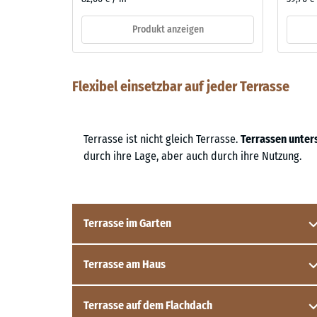
Produkt anzeigen
Flexibel einsetzbar auf jeder Terrasse
Terrasse ist nicht gleich Terrasse.
Terrassen unter
durch ihre Lage, aber auch durch ihre Nutzung.
Terrasse im Garten
Terrasse am Haus
Bei einer neuen Terrasse im Garten muss in der Regel
zunächst der Unterbau (
Tragschicht
) hergestellt
werden.
Terrasse auf dem Flachdach
Für eine Terrasse am Haus wurde bauseits bereits eine
Hier bietet WARCO eine kostengünstige, dauerhafte und