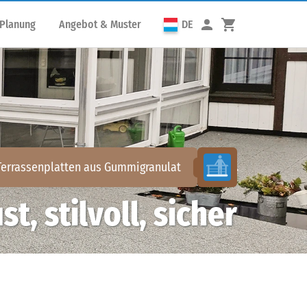
 Planung
Angebot & Muster
DE
Terrassenplatten aus Gummigranulat
t, stilvoll, sicher