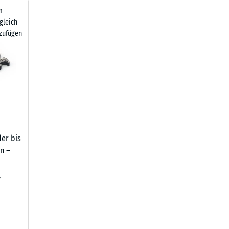
m
gleich
zufügen
der bis
n –
,