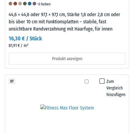
Materialprobe
+3 Farben
vor
44,6 × 44,6 oder 97,1 × 97,1 cm, Stärke 1,8 oder 2,8 cm oder
Ort
bis über 10 cm mit Funktionsplatten – stabile, fast
empfohlen.
unsichtbare Randverzahnung mit Haarfuge, für innen
Dies
ermöglicht
16,30 € / Stück
eine
81,91 € / m²
zuverlässige
Produkt anzeigen
Beurteilung
der
Druckfestigkeit
unter
Zum
XT
realen
Vergleich
hinzufügen
Bedingungen.
Scheinbare
Stoß-,
Abriebfestigkeit
Dichte
Schwingungs-
-