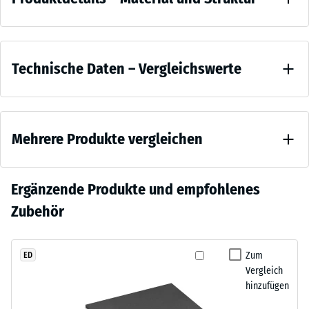
–
Geräuschverhalten im Trainingsbetrieb
Material
Der Gummiaufbau reduziert die beim Aufprall entstehende
Farbe
und
15
Geräuschentwicklung erheblich – ein Unterschied, der im Homegym,
Vergleichswerte
Anthrazit
kg |
Struktur
im Studio und in der Box deutlich wahrnehmbar ist. Im Vergleich zu
Technische Daten – Vergleichswerte
ø
Eisenscheiben verringern sich Erschütterung und Lärmpegel bei
Anthrazit
45,4
- 10,50 €
wiederholten Abwürfen spürbar.
wirkt
x
Druckfestigkeit
Kompatibilität und Einsatzbereiche
sachlich
- Skalenwert 5
8,61
Die Bumper Plate ist für Langhantelstangen mit 50-mm-Aufnahme
Mehrere Produkte vergleichen
= ca. 0 mm
und
cm
ausgelegt und entspricht den im Gewichtheben und Cross-Training
verbleibende
zeitlos
gängigen Außendurchmessern. Sie eignet sich für Fitnessstudio,
Eindellung
—
Cross-Training-Bereich, Homegym und geeignete Outdoor-Flächen.
nach 24
Es
Ergänzende Produkte und empfohlenes
der
WARCO Fitness-Bodenschutzmatten reduzieren die beim Abwurf
Stunden
wurde
tiefe,
Zubehör
entstehenden Stoßbelastungen am Untergrund weiter.
Entlastung (BS
noch
warme
7188)
kein
Schwarzton
Produkt
Scheinbare
fügt
Zum
ED
für
Dichte -
Vergleich
sich
den
Skalenwert
hinzufügen
unauffällig
5 = ab 1000
Produktvergleich
in