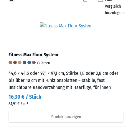
von
empirischen
festgelegtem
Vergleich
etwa
hinzufügen
Untersuchungen
Druck
1
und
und
g/cm³.
Vergleichsmessungen.
definierter
WARCO
Die
Geschwindigkeit
verarbeitet
Elastizität
über
in
von
eine
seinen
Fitness Max Floor System
Gummi
festgelegte
Produkten
und
Anzahl
+3 Farben
Gummigranulat,
ihre
von
44,6 × 44,6 oder 97,1 × 97,1 cm, Stärke 1,8 oder 2,8 cm oder
das
Bedeutung
Zyklen
bis über 10 cm mit Funktionsplatten – stabile, fast
überwiegend
Kautschuk
auf
unsichtbare Randverzahnung mit Haarfuge, für innen
aus
besteht
die
recycelten
16,30 € / Stück
aus
Probe
Altreifen
81,91 € / m²
langen,
einwirken.
gewonnen
elastischen
Zur
Produkt anzeigen
wird.
Molekülketten,
Beurteilung
Dieses
die
des
sogenannte